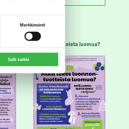
Markkinointi
omua?
Mikä tekee
luonnontuotteista luomua?
Salli kaikki