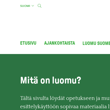
Skip
SUOMI
to
content
ETUSIVU
AJANKOHTAISTA
LUOMU SUOM
Mitä on luomu?
Tältä sivulta löydät opetukseen ja m
esittelykäyttöön sopivaa materiaalia 