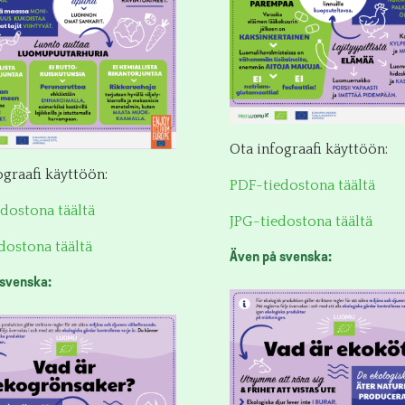
Ota infograafi käyttöön:
ograafi käyttöön:
PDF-tiedostona täältä
dostona täältä
JPG-tiedostona täältä
dostona täältä
Även på svenska:
 svenska: