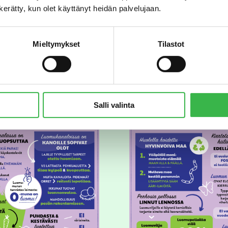
n kerätty, kun olet käyttänyt heidän palvelujaan.
Mieltymykset
Tilastot
tekee munasta luomua?
Mikä tekee viljasta lu
Salli valinta