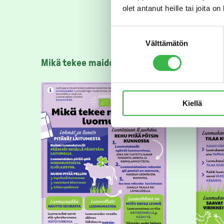
olet antanut heille tai joita o
Suostumuksen
Välttämätön
valinta
Mikä tekee maidosta luomua?
Mikä 
Kiellä