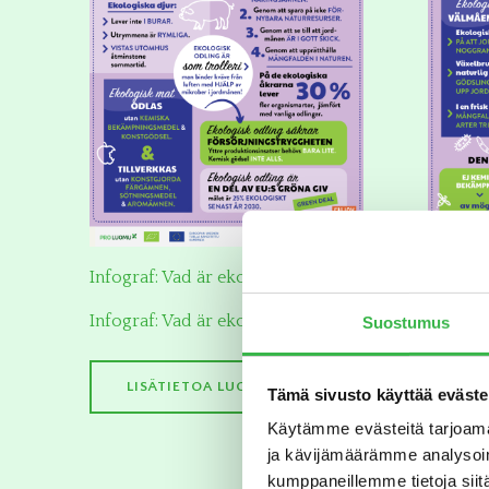
Infograf: Vad är ekomat? PDF
Infogra
Infograf: Vad är ekomat? JPG
Suostumus
PDF
Infogra
LISÄTIETOA LUOMUSTA
Tämä sivusto käyttää eväste
JPG
Käytämme evästeitä tarjoama
ja kävijämäärämme analysoim
kumppaneillemme tietoja siitä