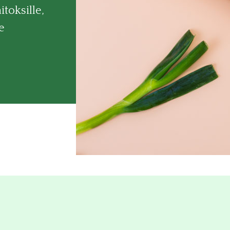
itoksille,
le