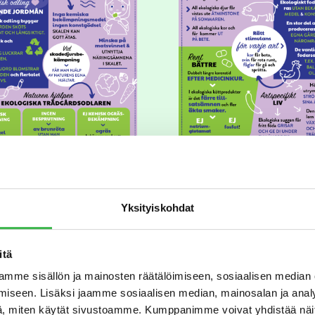
Infograf: Vad är ekokött? 
f: Vad är ekogrönsaker?
Infograf: Vad är ekokött? 
Yksityiskohdat
f: Vad är ekogrönsaker?
LISÄTIETOA
itä
LUOMULIHASTA
mme sisällön ja mainosten räätälöimiseen, sosiaalisen median
iseen. Lisäksi jaamme sosiaalisen median, mainosalan ja analy
LISÄTIETOA
, miten käytät sivustoamme. Kumppanimme voivat yhdistää näitä t
LUOMUKASVIKSISTA