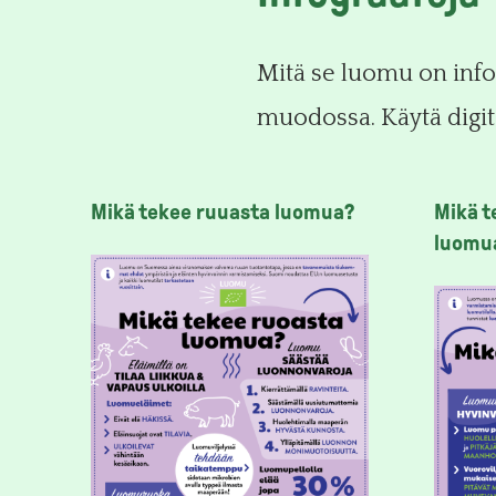
Mitä se luomu on infog
muodossa. Käytä digita
Mikä tekee ruuasta luomua?
Mikä t
luomu