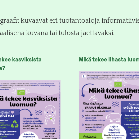
raafit kuvaavat eri tuotantoaloja informatiivi
alisena kuvana tai tulosta jaettavaksi.
ekee kasviksista
Mikä tekee lihasta luo
a?