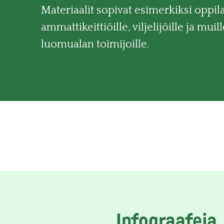
Materiaalit sopivat esimerkiksi oppila
ammattikeittiöille, viljelijöille ja muil
luomualan toimijoille.
Infograafeja