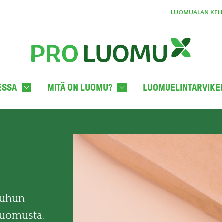
LUOMUALAN KEHI
ESSA
MITÄ ON LUOMU?
LUOMUELINTARVIKE
uuhun
luomusta.