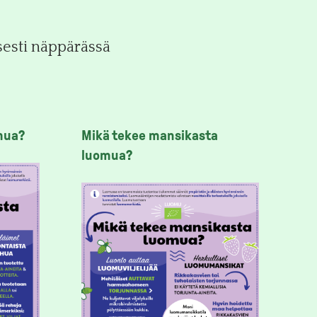
sesti näppärässä
mua?
Mikä tekee mansikasta
luomua?