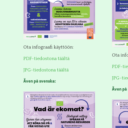
Ota infograafi käyttöön:
Ota inf
PDF-tiedostona täältä
PDF-tie
JPG-tiedostona täältä
JPG-tie
Även på svenska:
Även på