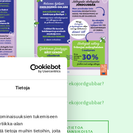
PDF
Infograf: Vad är ekojordgubbar?
JPG
Tietoja
PDF
Infograf: Vad är ekojordgubbar?
JPG
 ominaisuuksien tukemiseen
tiikka-alan
LISÄTIETOA
ietoja muihin tietoihin, joita
LUOMUMANSIKOISTA