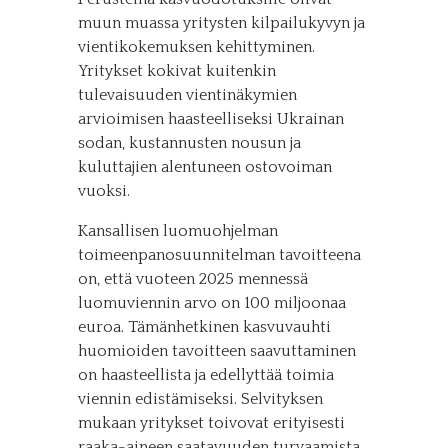
muun muassa yritysten kilpailukyvyn ja
vientikokemuksen kehittyminen.
Yritykset kokivat kuitenkin
tulevaisuuden vientinäkymien
arvioimisen haasteelliseksi Ukrainan
sodan, kustannusten nousun ja
kuluttajien alentuneen ostovoiman
vuoksi.
Kansallisen luomuohjelman
toimeenpanosuunnitelman tavoitteena
on, että vuoteen 2025 mennessä
luomuviennin arvo on 100 miljoonaa
euroa. Tämänhetkinen kasvuvauhti
huomioiden tavoitteen saavuttaminen
on haasteellista ja edellyttää toimia
viennin edistämiseksi. Selvityksen
mukaan yritykset toivovat erityisesti
raaka-aineen saatavuuden turvaamista