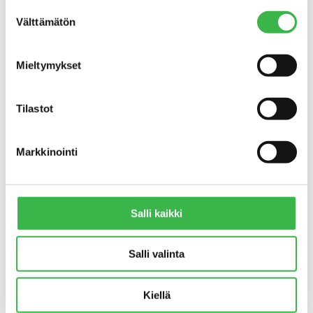
Suostumuksen
Tiedostot
Välttämätön
valinta
Mieltymykset
SUOMEN LUOMUELINTARVIKKEIDEN
VIENTI
Tilastot
Luomuelintarvikkeiden
vienti 2022
Markkinointi
Export av ekologiska
livsmedelsprodukter 2022
Salli kaikki
Luomuelintarvikkeiden
vienti 2020
Salli valinta
Luomuelintarvikkeiden
Kiellä
vienti 2019