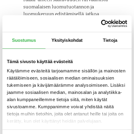
suomalaisen luomutuotannon ja
luomukeruun edistämisellä, jatkoa
Business Finlandin Food from Finland-
ohjelmalle sekä vahvempaa yhteistä
brändiä suomalaiselle luomulle.
Suostumus
Yksityiskohdat
Tietoja
Selvityksen rahoitti maa- ja
metsätalousministeriö.
Tämä sivusto käyttää evästeitä
Rapporten har även publicerats på
Käytämme evästeitä tarjoamamme sisällön ja mainosten
svenska.
räätälöimiseen, sosiaalisen median ominaisuuksien
tukemiseen ja kävijämäärämme analysoimiseen. Lisäksi
jaamme sosiaalisen median, mainosalan ja analytiikka-
alan kumppaneillemme tietoja siitä, miten käytät
sivustoamme. Kumppanimme voivat yhdistää näitä
tietoja muihin tietoihin, joita olet antanut heille tai joita on
kerätty, kun olet käyttänyt heidän palvelujaan.