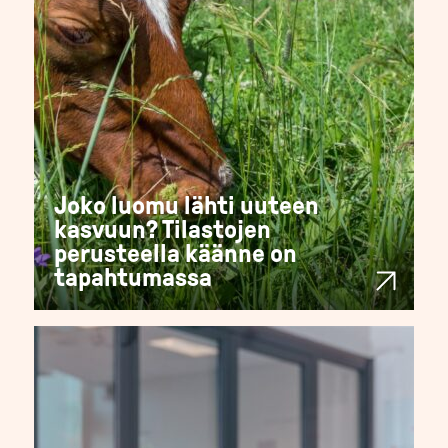
Joko luomu lähti uuteen
kasvuun? Tilastojen
perusteella käänne on
tapahtumassa