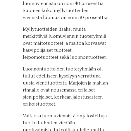
luomuviennistä on noin 40 prosenttia.
Suomen koko myllytuotteiden
viennistä luomua on noin 30 prosenttia.
Myllytuotteiden lisäksi muita
merkittäviä luomuviennin tuoteryhmiä
ovat maitotuotteet ja maitoa korvaavat
kasvipohjaiset tuotteet,
leipomotuotteet sekä luonnontuotteet.
Luonnontuotteiden tuoteryhmään oli
tullut edelliseen kyselyyn verrattuna
uusia vientituotteita. Marjojen ja mahlan
rinnalle ovat nousemassa erilaiset
sienipohjaiset, korkean jalostusasteen
erikoistuotteet.
Valtaosa luomuviennistä on jalostettuja
tuotteita. Eniten viedään
puolivalmisteita teollisuudelle, mutta