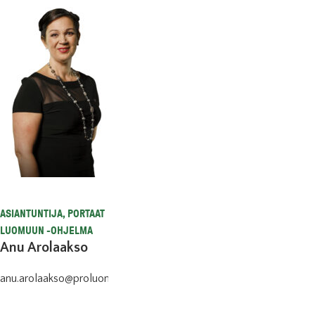
ASIANTUNTIJA, PORTAAT
LUOMUUN -OHJELMA
Anu Arolaakso
anu.arolaakso@proluomu.fi