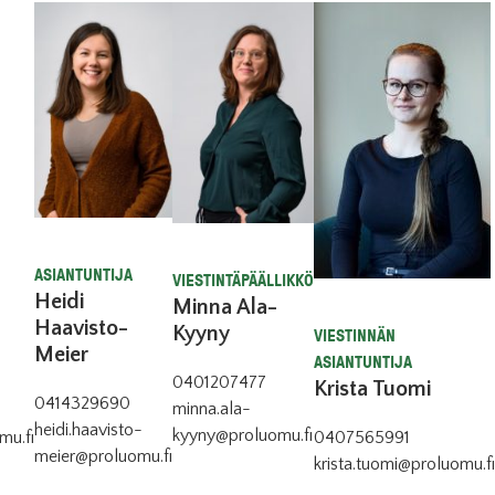
ASIANTUNTIJA
VIESTINTÄPÄÄLLIKKÖ
Heidi
Minna Ala-
Haavisto-
Kyyny
VIESTINNÄN
Meier
ASIANTUNTIJA
0401207477
Krista Tuomi
0414329690
minna.ala-
heidi.haavisto-
kyyny@proluomu.fi
mu.fi
0407565991
meier@proluomu.fi
krista.tuomi@proluomu.fi