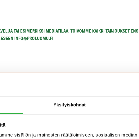
VELUA TAI ESIMERKIKSI MEDIATILAA, TOIVOMME KAIKKI TARJOUKSET ENSI
EESEEN INFO@PROLUOMU.FI
Yksityiskohdat
erkkolaskuina.
itä
mme sisällön ja mainosten räätälöimiseen, sosiaalisen median
askun voi lähettää skannauspalveluun tai