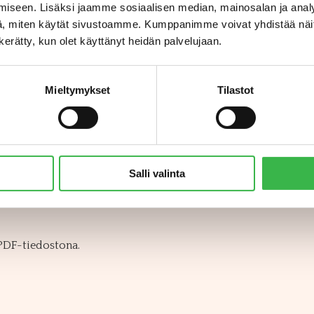
iseen. Lisäksi jaamme sosiaalisen median, mainosalan ja analy
, miten käytät sivustoamme. Kumppanimme voivat yhdistää näitä t
n kerätty, kun olet käyttänyt heidän palvelujaan.
Mieltymykset
Tilastot
seuraavista operaattoreista verkkolaskun lähettämiseen:
Dansk
rkkolaskuosoitteenamme seuraavaa osoitetta: verkkolaskuosoit
Salli valinta
 PDF-tiedostona.