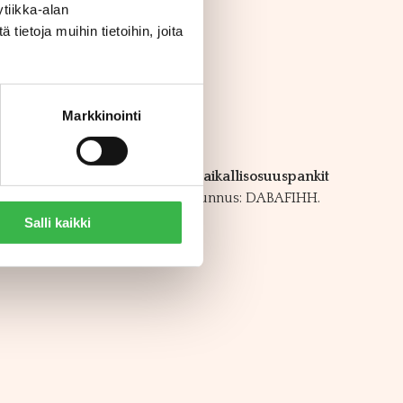
tiikka-alan
ietoja muihin tietoihin, joita
Markkinointi
e Bank Oyj, Handelsbanken, Paikallisosuuspankit
e: 003723327487 ja operaattoritunnus: DABAFIHH.
Salli kaikki