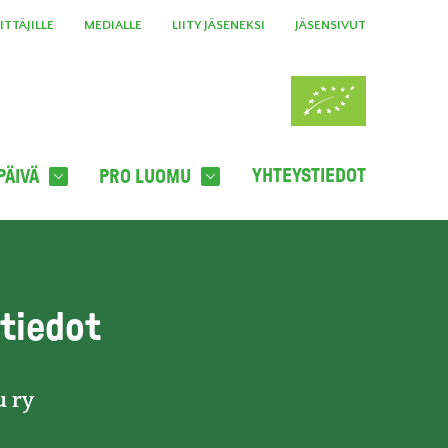
TTÄJILLE
MEDIALLE
LIITY JÄSENEKSI
JÄSENSIVUT
YHTEYSTIEDOT
PÄIVÄ
PRO LUOMU
tiedot
 ry