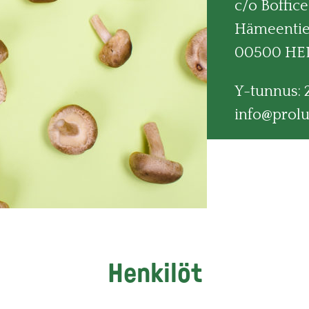
c/o Boffice
Hämeentie 
00500 HE
Y-tunnus: 
info@prolu
Henkilöt