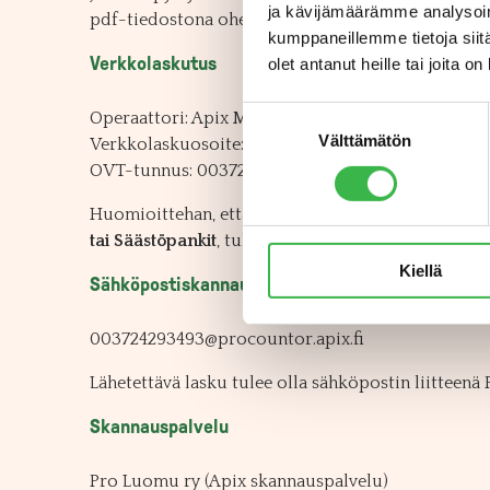
ja kävijämäärämme analysoim
pdf-tiedostona oheiseen sähköpostiosoitteeseen.
kumppaneillemme tietoja siitä
Verkkolaskutus
olet antanut heille tai joita o
Suostumuksen
Operaattori: Apix Messaging Oy (003723327487)
Välttämätön
valinta
Verkkolaskuosoite: 003724293493
OVT-tunnus: 003724293493
Huomioittehan, että mikäli käytössänne on jokin 
tai Säästöpankit
, tulee teidän käyttää Apixin ve
Kiellä
Sähköpostiskannauksen osoite
003724293493@procountor.apix.fi
Lähetettävä lasku tulee olla sähköpostin liitteenä
Skannauspalvelu
Pro Luomu ry (Apix skannauspalvelu)