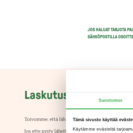
JOS HALUAT TARJOTA PAL
SÄHKÖPOSTILLA OSOITT
Laskutusosoite
Suostumus
Toivomme, että lähetätte laskunne ensisijaisesti v
Tämä sivusto käyttää eväste
Käytämme evästeitä tarjoama
Jos ette pysty lähettämään verkkolaskuja, paperil