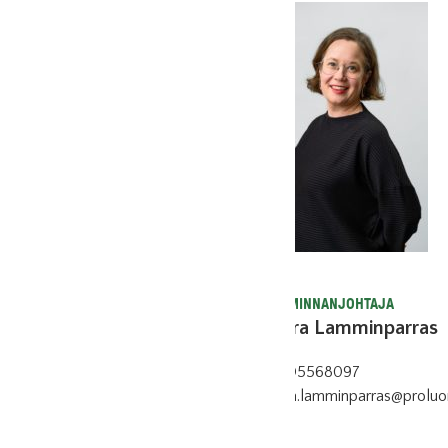
TOIMINNANJOHTAJA
Aura Lamminparras
0405568097
aura.lamminparras@proluo