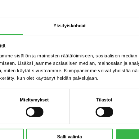
 media saa
ja pressikuvia al
EU:n luomutunn
Yksityiskohdat
itä
mme sisällön ja mainosten räätälöimiseen, sosiaalisen median
iseen. Lisäksi jaamme sosiaalisen median, mainosalan ja analy
, miten käytät sivustoamme. Kumppanimme voivat yhdistää näitä t
n kerätty, kun olet käyttänyt heidän palvelujaan.
Kuvapankki
Mieltymykset
Tilastot
ää luomuun liittyvässä uutisoinnissa lähde ja kuvaaja mainite
la. Painokelpoisen kuvan voit pyytää osoitteesta info@proluom
Salli valinta