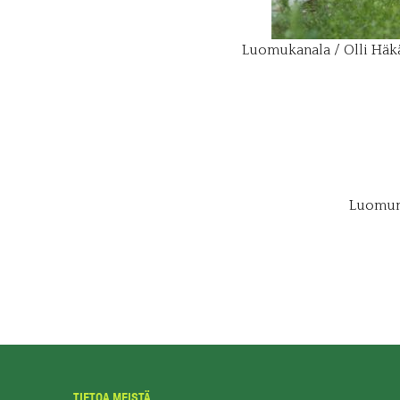
Luomukanala / Olli Häk
Luomuma
TIETOA MEISTÄ