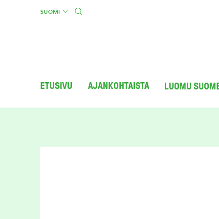
Skip
SUOMI
to
content
ETUSIVU
AJANKOHTAISTA
LUOMU SUOM