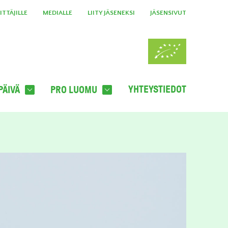
TTÄJILLE
MEDIALLE
LIITY JÄSENEKSI
JÄSENSIVUT
YHTEYSTIEDOT
PÄIVÄ
PRO LUOMU