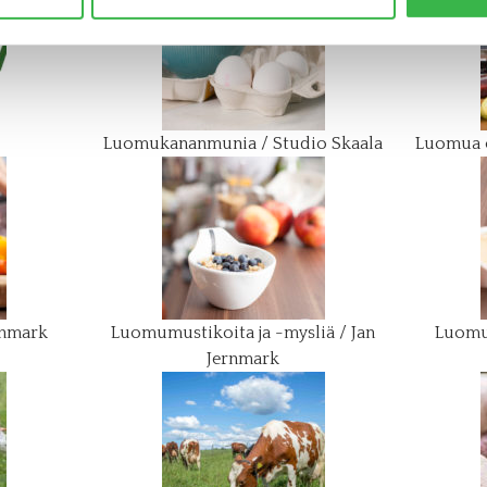
Luomukananmunia / Studio Skaala
Luomua o
rnmark
Luomumustikoita ja -mysliä / Jan
Luomu
Jernmark