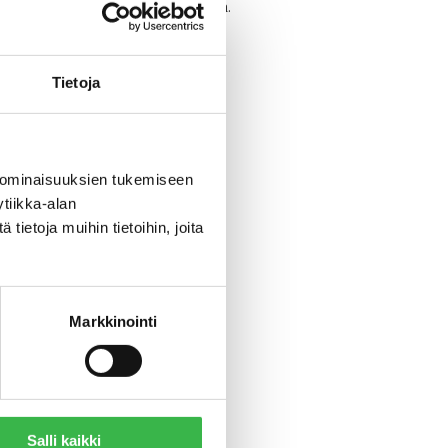
la olevasta median kuvapankista.
us
Tietoja
 ominaisuuksien tukemiseen
tiikka-alan
ietoja muihin tietoihin, joita
Markkinointi
n, esim. Pro Luomu / Studio
u.fi.
Salli kaikki