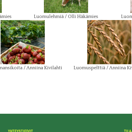
ämies
Luomulehmiä / Olli Häkämies
Luom
nsikoita / Anniina Kivilahti
Luomuspelttiä / Anniina Kiv
YHTEYSTIEDOT
TILA