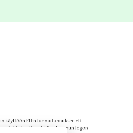
ian käyttöön EU:n luomutunnuksen eli
sen linkin kautta sekä Pro Luomun logon