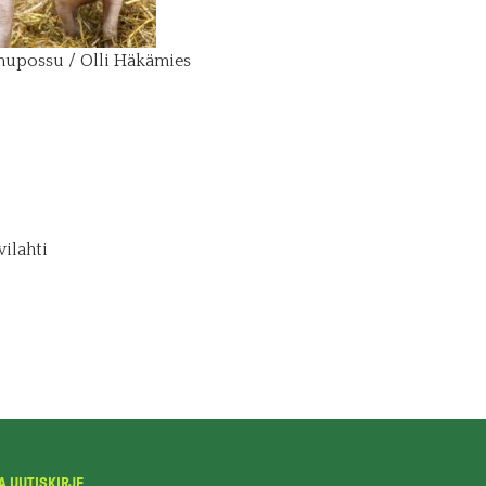
upossu / Olli Häkämies
ilahti
A UUTISKIRJE