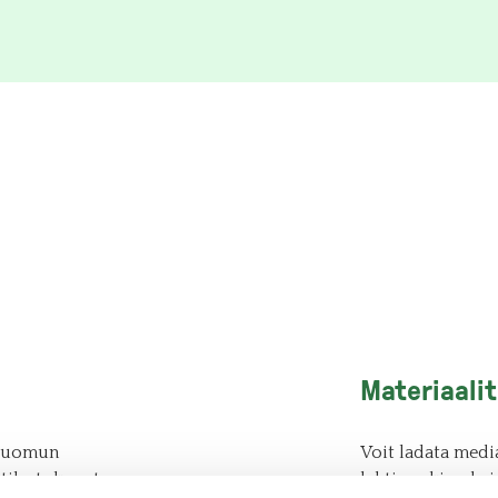
Materiaalit
 luomun
Voit ladata med
tilastokoosteen
lehtimerkin ohei