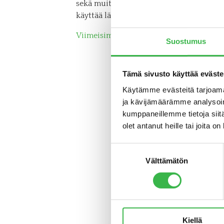
sekä muita tilastoja ja tutkimuksia, joita
käyttää lähde mainiten.
Viimeisimmät tilastot ja tutkimukset
Suostumus
Tämä sivusto käyttää eväste
Käytämme evästeitä tarjoama
ja kävijämäärämme analysoim
kumppaneillemme tietoja siitä
olet antanut heille tai joita o
Suostumuksen
Välttämätön
valinta
Kuvapankin kuvia saa käytt
Skaa
Kiellä