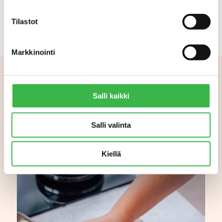
Tilastot
Markkinointi
Aiheeseen liittyvää
Salli kaikki
Salli valinta
Kiellä