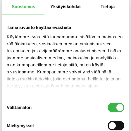
Suostumus
Yksityiskohdat
Tietoja
Tämä sivusto käyttää evästeitä
Käytämme evästeitä tarjoamamme sisällön ja mainosten
räätälöimiseen, sosiaalisen median ominaisuuksien
tukemiseen ja kävijämäärämme analysoimiseen. Lisäksi
jaamme sosiaalisen median, mainosalan ja analytiikka-
alan kumppaneillemme tietoja siitä, miten käytät
sivustoamme. Kumppanimme voivat yhdistää näitä
tietoja muihin tietoihin, joita olet antanut heille tai joita on
Tiedostot
kerätty, kun olet käyttänyt heidän palvelujaan.
Suostumuksen
Välttämätön
valinta
Luomutuotanto ja kestävän
kehityksen tavoitteet
Mieltymykset