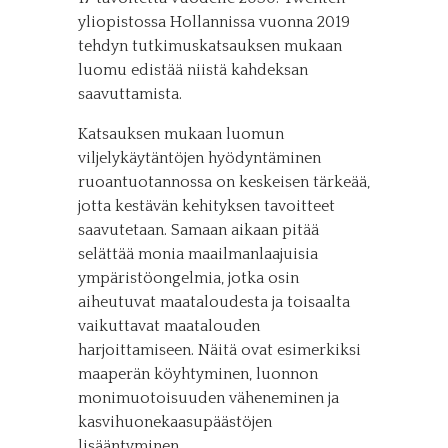
yliopistossa Hollannissa vuonna 2019
tehdyn tutkimuskatsauksen mukaan
luomu edistää niistä kahdeksan
saavuttamista.
Katsauksen mukaan luomun
viljelykäytäntöjen hyödyntäminen
ruoantuotannossa on keskeisen tärkeää,
jotta kestävän kehityksen tavoitteet
saavutetaan. Samaan aikaan pitää
selättää monia maailmanlaajuisia
ympäristöongelmia, jotka osin
aiheutuvat maataloudesta ja toisaalta
vaikuttavat maatalouden
harjoittamiseen. Näitä ovat esimerkiksi
maaperän köyhtyminen, luonnon
monimuotoisuuden väheneminen ja
kasvihuonekaasupäästöjen
lisääntyminen.