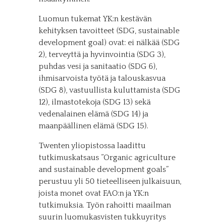
Luomun tukemat YK:n kestävän
kehityksen tavoitteet (SDG, sustainable
development goal) ovat: ei nälkää (SDG
2), terveyttä ja hyvinvointia (SDG 3),
puhdas vesi ja sanitaatio (SDG 6),
ihmisarvoista työtä ja talouskasvua
(SDG 8), vastuullista kuluttamista (SDG
12), ilmastotekoja (SDG 13) sekä
vedenalainen elämä (SDG 14) ja
maanpäällinen elämä (SDG 15).
Twenten yliopistossa laadittu
tutkimuskatsaus ”Organic agriculture
and sustainable development goals”
perustuu yli 50 tieteelliseen julkaisuun,
joista monet ovat FAO:n ja YK:n
tutkimuksia. Työn rahoitti maailman
suurin luomukasvisten tukkuyritys