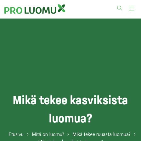
Skip
to
content
Mikä tekee kasviksista
luomua?
Etusivu
Mitä on luomu?
Mikä tekee ruuasta luomua?