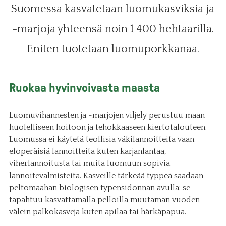
Suomessa kasvatetaan luomukasviksia ja
-marjoja yhteensä noin 1 400 hehtaarilla.
Eniten tuotetaan luomuporkkanaa.
Ruokaa hyvinvoivasta maasta
Luomuvihannesten ja -marjojen viljely perustuu maan
huolelliseen hoitoon ja tehokkaaseen kiertotalouteen.
Luomussa ei käytetä teollisia väkilannoitteita vaan
eloperäisiä lannoitteita kuten karjanlantaa,
viherlannoitusta tai muita luomuun sopivia
lannoitevalmisteita. Kasveille tärkeää typpeä saadaan
peltomaahan biologisen typensidonnan avulla: se
tapahtuu kasvattamalla pelloilla muutaman vuoden
välein palkokasveja kuten apilaa tai härkäpapua.