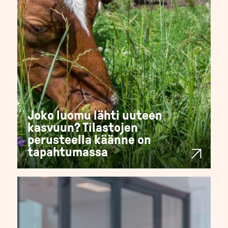
Joko luomu lähti uuteen
kasvuun? Tilastojen
perusteella käänne on
tapahtumassa