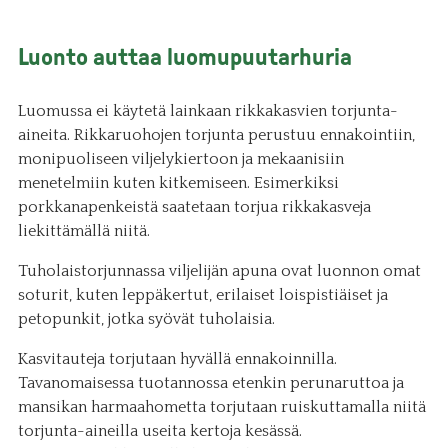
Luonto auttaa luomupuutarhuria
Luomussa ei käytetä lainkaan rikkakasvien torjunta-
aineita. Rikkaruohojen torjunta perustuu ennakointiin,
monipuoliseen viljelykiertoon ja mekaanisiin
menetelmiin kuten kitkemiseen. Esimerkiksi
porkkanapenkeistä saatetaan torjua rikkakasveja
liekittämällä niitä.
Tuholaistorjunnassa viljelijän apuna ovat luonnon omat
soturit, kuten leppäkertut, erilaiset loispistiäiset ja
petopunkit, jotka syövät tuholaisia.
Kasvitauteja torjutaan hyvällä ennakoinnilla.
Tavanomaisessa tuotannossa etenkin perunaruttoa ja
mansikan harmaahometta torjutaan ruiskuttamalla niitä
torjunta-aineilla useita kertoja kesässä.