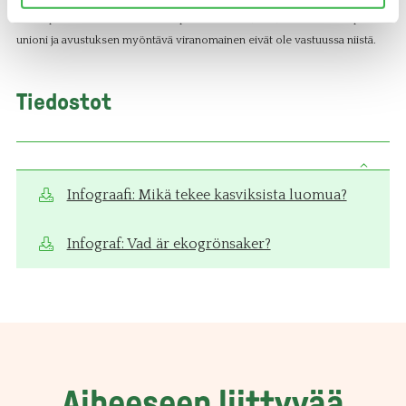
Euroopan tutkimuksen toimeenpanoviraston (REA) kantaa. Euroopan
unioni ja avustuksen myöntävä viranomainen eivät ole vastuussa niistä.
Tiedostot
Infograafi: Mikä tekee kasviksista luomua?
Infograf: Vad är ekogrönsaker?
Aiheeseen liittyvää