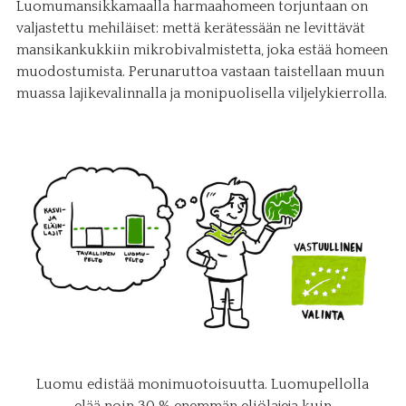
Luomumansikkamaalla harmaahomeen torjuntaan on
valjastettu mehiläiset: mettä kerätessään ne levittävät
mansikankukkiin mikrobivalmistetta, joka estää homeen
muodostumista. Perunaruttoa vastaan taistellaan muun
muassa lajikevalinnalla ja monipuolisella viljelykierrolla.
Luomu edistää monimuotoisuutta. Luomupellolla
elää noin 30 % enemmän eliölajeja kuin