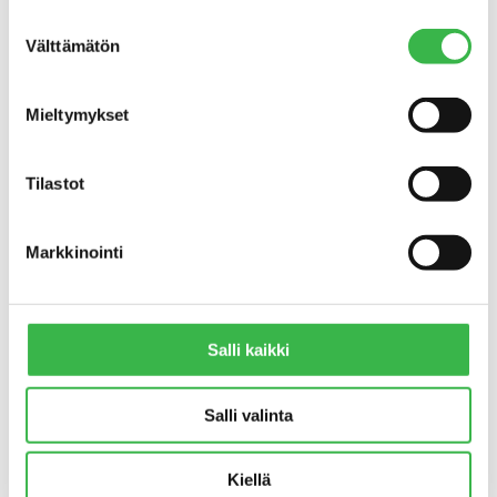
Suostumuksen
–
Välttämätön
valinta
Luomu on valvottu
tuotantojärjestelmä, jossa on
Mieltymykset
tavanomaista tiukemmat
ehdot ympäristön
Tilastot
hyvinvoinnin
varmistamiseksi. Suomessa
noudatetaan EU:n
Markkinointi
luomuasetusta, ja kaikki luomutilat tarkastetaan
vuosittain. Luomutuotteen tunnistat EU:n
luomumerkistä.
Salli kaikki
Materiaali on tuotettu alun perin maa- ja metsätalousministeriön
rahoittamassa
Mitä se luomu oikeastaan on?
-hankkeessa, ja sitä on
Salli valinta
päivitetty Euroopan unionin rahoittamassa
Hyvä merkki
-hankkeessa.
Esitetyt näkemykset ja mielipiteet ovat ainoastaan tämän tekstin
Kiellä
laatijoiden näkemyksiä eivätkä välttämättä vastaa Euroopan unionin tai