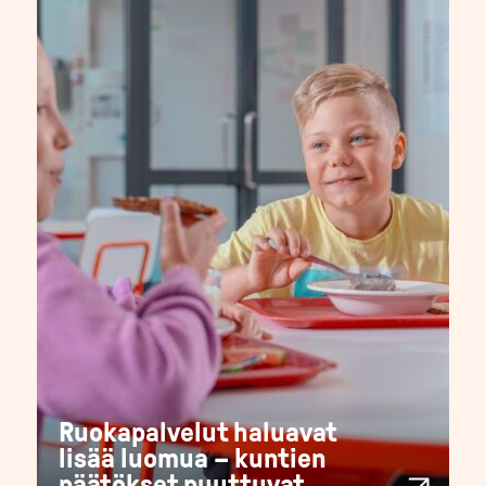
Ruokapalvelut haluavat
lisää luomua – kuntien
päätökset puuttuvat