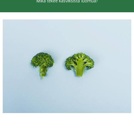
Mikä tekee kasviksista luomua?