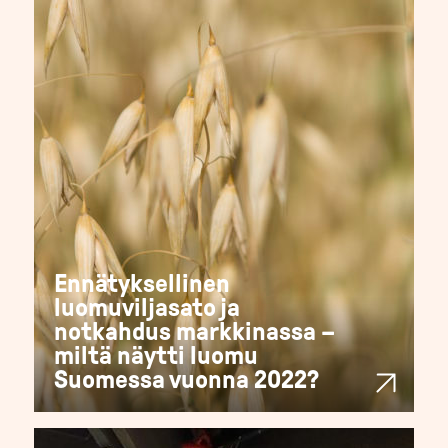
Ennätyksellinen
luomuviljasato ja
notkahdus markkinassa –
miltä näytti luomu
Suomessa vuonna 2022?