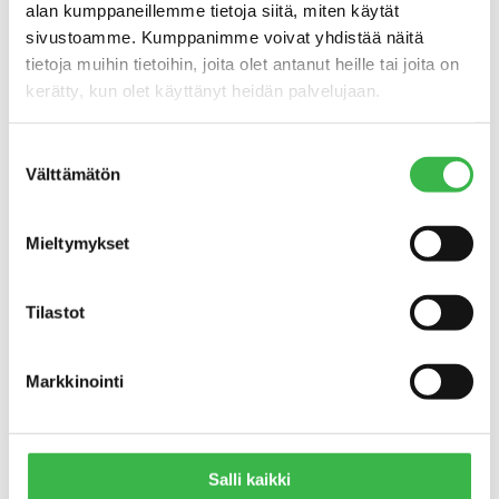
merkittävästi tavanomaista isompi.
alan kumppaneillemme tietoja siitä, miten käytät
Korotettu koulujakelutuki luomun
sivustoamme. Kumppanimme voivat yhdistää näitä
käyttöön on ollut käytössä vuodesta
tietoja muihin tietoihin, joita olet antanut heille tai joita on
2017 lähtien, ja se on lisännyt
kerätty, kun olet käyttänyt heidän palvelujaan.
luomumaidon käyttöä merkittävästi.
Suostumuksen
Välttämätön
valinta
Katso myös
Mieltymykset
PORTAAT LUOMUUN -OHJELMAAN
KUULUVAT RAVINTOLAT
Tilastot
SELVITYS JULKISTEN
RUOKAPALVELUIDEN LUOMUN KÄYTÖSTÄ
2024 – LUOMUTETAAN RUOKAPALVELUT -
Markkinointi
HANKE
RAPORTTI: LUOMUN KÄYTTÖ JÄRVI-
SUOMEN ALUEEN RUOKAPALVELUISSA
Salli kaikki
2025