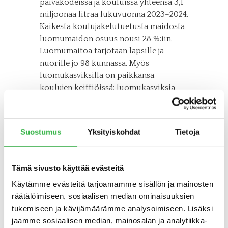
päiväkodeissa ja kouluissa yhteensä 3,1
miljoonaa litraa lukuvuonna 2023–2024.
Kaikesta koulujakelutuetusta maidosta
luomumaidon osuus nousi 28 %:iin.
Luomumaitoa tarjotaan lapsille ja
nuorille jo 98 kunnassa. Myös
luomukasviksilla on paikkansa
koulujen keittiöissä: luomukasviksia
syötiin lukuvuoden aikana 16 000 kiloa,
ja niiden osuus kaikista
koulujakelutuetuista kasviksista oli 0,8
Suostumus
Yksityiskohdat
Tietoja
%. Eniten päiväkodeissa ja kouluissa
tarjottiin luomubanaania ja -porkkanaa.
Tämä sivusto käyttää evästeitä
Koulujakelutuen määrä rasvattomalle
D-vitaminoidulle luomumaidolle on
Käytämme evästeitä tarjoamamme sisällön ja mainosten
kaksinkertainen tavanomaiseen
räätälöimiseen, sosiaalisen median ominaisuuksien
maitoon verrattuna, mutta kasvisten
tukemiseen ja kävijämäärämme analysoimiseen. Lisäksi
kohdalla luomun tuki ei ole
jaamme sosiaalisen median, mainosalan ja analytiikka-