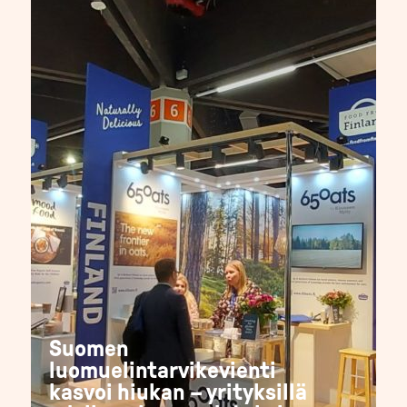
Suomen
luomuelintarvikevienti
kasvoi hiukan – yrityksillä