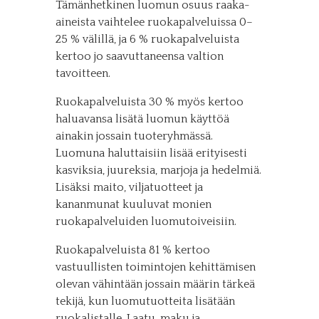
Tämänhetkinen luomun osuus raaka-
aineista vaihtelee ruokapalveluissa 0–
25 % välillä, ja 6 % ruokapalveluista
kertoo jo saavuttaneensa valtion
tavoitteen.
Ruokapalveluista 30 % myös kertoo
haluavansa lisätä luomun käyttöä
ainakin jossain tuoteryhmässä.
Luomuna haluttaisiin lisää erityisesti
kasviksia, juureksia, marjoja ja hedelmiä.
Lisäksi maito, viljatuotteet ja
kananmunat kuuluvat monien
ruokapalveluiden luomutoiveisiin.
Ruokapalveluista 81 % kertoo
vastuullisten toimintojen kehittämisen
olevan vähintään jossain määrin tärkeä
tekijä, kun luomutuotteita lisätään
ruokalistalle. Laatu, maku ja