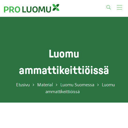
Skip
to
content
Luomu
ammattikeittiöissä
Etusivu
Material
Luomu Suomessa
Luomu
ammattikeittiöissä