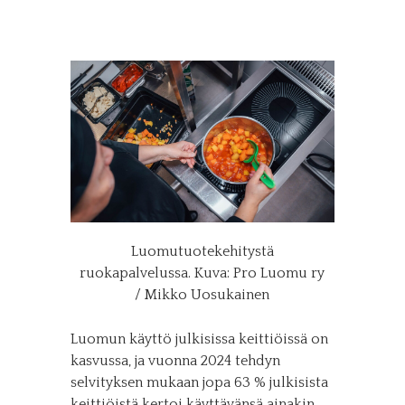
Luomutuotekehitystä
ruokapalvelussa. Kuva: Pro Luomu ry
/ Mikko Uosukainen
Luomun käyttö julkisissa keittiöissä on
kasvussa, ja vuonna 2024 tehdyn
selvityksen mukaan jopa 63 % julkisista
keittiöistä kertoi käyttävänsä ainakin