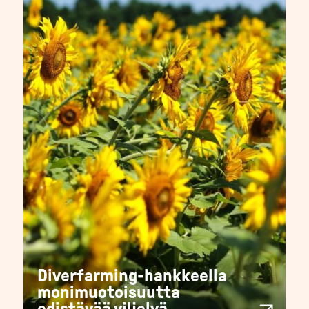
Diverfarming-hankkeella
monimuotoisuutta
edistävää viljelyä