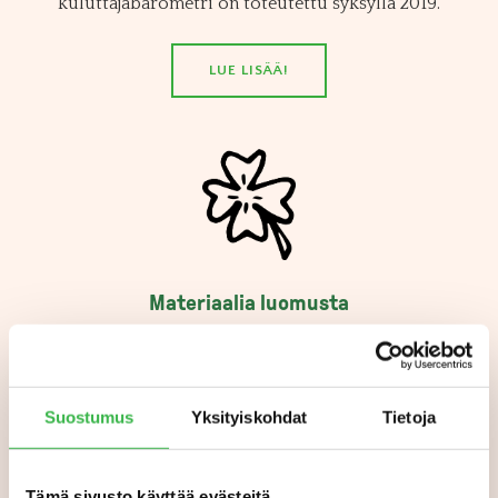
kuluttajabarometri on toteutettu syksyllä 2019.
LUE LISÄÄ!
Materiaalia luomusta
Täältä löydät esittelykäyttöön sopivaa materiaalia
luomusta. Mukana muun muassa tuoteryhmäkohtaiset
infograafit luomusta.
Suostumus
Yksityiskohdat
Tietoja
LUE LISÄÄ!
Tämä sivusto käyttää evästeitä