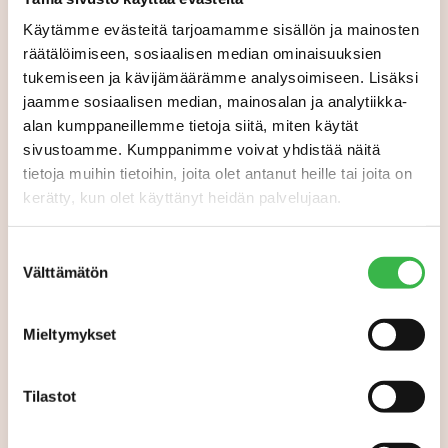
Käytämme evästeitä tarjoamamme sisällön ja mainosten
räätälöimiseen, sosiaalisen median ominaisuuksien
tukemiseen ja kävijämäärämme analysoimiseen. Lisäksi
jaamme sosiaalisen median, mainosalan ja analytiikka-
alan kumppaneillemme tietoja siitä, miten käytät
sivustoamme. Kumppanimme voivat yhdistää näitä
tietoja muihin tietoihin, joita olet antanut heille tai joita on
Pro Luomun hankkeet
kerätty, kun olet käyttänyt heidän palvelujaan.
Luomua edistävät hankkeet ovat merkittävä osa myös Pro
Suostumuksen
Luomun toimintaa. Tutustu Pro Luomun omiin
Välttämätön
valinta
hankkeisiin.
Mieltymykset
LUE LISÄÄ!
Tilastot