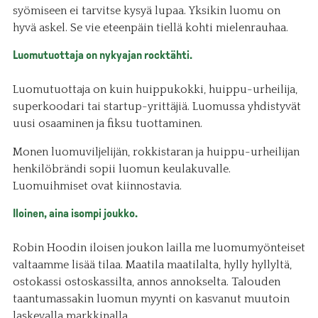
syömiseen ei tarvitse kysyä lupaa. Yksikin luomu on
hyvä askel. Se vie eteenpäin tiellä kohti mielenrauhaa.
Luomutuottaja on nykyajan rocktähti.
Luomutuottaja on kuin huippukokki, huippu-urheilija,
superkoodari tai startup-yrittäjiä. Luomussa yhdistyvät
uusi osaaminen ja fiksu tuottaminen.
Monen luomuviljelijän, rokkistaran ja huippu-urheilijan
henkilöbrändi sopii luomun keulakuvalle.
Luomuihmiset ovat kiinnostavia.
Iloinen, aina isompi joukko.
Robin Hoodin iloisen joukon lailla me luomumyönteiset
valtaamme lisää tilaa. Maatila maatilalta, hylly hyllyltä,
ostokassi ostoskassilta, annos annokselta. Talouden
taantumassakin luomun myynti on kasvanut muutoin
laskevalla markkinalla.