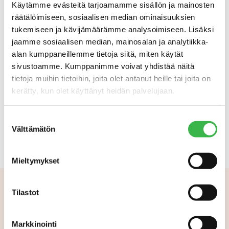
Käytämme evästeitä tarjoamamme sisällön ja mainosten
Tiedost
räätälöimiseen, sosiaalisen median ominaisuuksien
ot
tukemiseen ja kävijämäärämme analysoimiseen. Lisäksi
jaamme sosiaalisen median, mainosalan ja analytiikka-
alan kumppaneillemme tietoja siitä, miten käytät
sivustoamme. Kumppanimme voivat yhdistää näitä
tietoja muihin tietoihin, joita olet antanut heille tai joita on
Luomun tarinan käyttöohje
kerätty, kun olet käyttänyt heidän palvelujaan.
Den ledande tanken för historien om
Suostumuksen
ekologiska produkter
Välttämätön
valinta
Mieltymykset
Tilastot
Aiheeseen liittyvää
Markkinointi