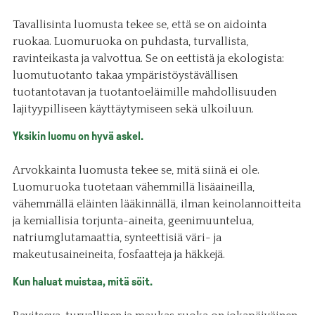
Tavallisinta luomusta tekee se, että se on aidointa
ruokaa. Luomuruoka on puhdasta, turvallista,
ravinteikasta ja valvottua. Se on eettistä ja ekologista:
luomutuotanto takaa ympäristöystävällisen
tuotantotavan ja tuotantoeläimille mahdollisuuden
lajityypilliseen käyttäytymiseen sekä ulkoiluun.
Yksikin luomu on hyvä askel.
Arvokkainta luomusta tekee se, mitä siinä ei ole.
Luomuruoka tuotetaan vähemmillä lisäaineilla,
vähemmällä eläinten lääkinnällä, ilman keinolannoitteita
ja kemiallisia torjunta-aineita, geenimuuntelua,
natriumglutamaattia, synteettisiä väri- ja
makeutusaineineita, fosfaatteja ja häkkejä.
Kun haluat muistaa, mitä söit.