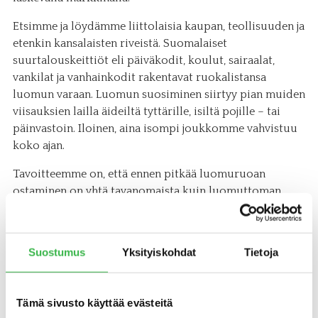
Etsimme ja löydämme liittolaisia kaupan, teollisuuden ja
etenkin kansalaisten riveistä. Suomalaiset
suurtalouskeittiöt eli päiväkodit, koulut, sairaalat,
vankilat ja vanhainkodit rakentavat ruokalistansa
luomun varaan. Luomun suosiminen siirtyy pian muiden
viisauksien lailla äideiltä tyttärille, isiltä pojille – tai
päinvastoin. Iloinen, aina isompi joukkomme vahvistuu
koko ajan.
Tavoitteemme on, että ennen pitkää luomuruoan
ostaminen on yhtä tavanomaista kuin luomuttoman
ruoan ostaminen. Luomu on sitä tavallisinta ruokaa.
Iloisen joukon valinta.
Suostumus
Yksityiskohdat
Tietoja
Manner-Suomen maaseudun kehittämisohjelma on
rahoittanut tämän aineiston tuottamista.
Tämä sivusto käyttää evästeitä