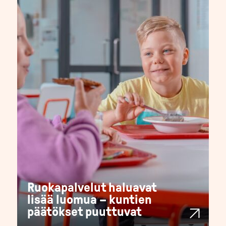
Ruokapalvelut haluavat
lisää luomua – kuntien
päätökset puuttuvat