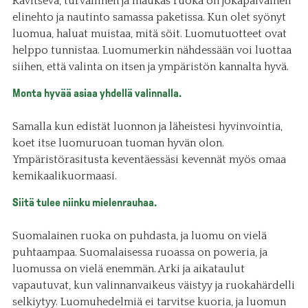
Ravitseva, turvallinen ja maukas ruoka on jokapäiväinen
elinehto ja nautinto samassa paketissa. Kun olet syönyt
luomua, haluat muistaa, mitä söit. Luomutuotteet ovat
helppo tunnistaa. Luomumerkin nähdessään voi luottaa
siihen, että valinta on itsen ja ympäristön kannalta hyvä.
Monta hyvää asiaa yhdellä valinnalla.
Samalla kun edistät luonnon ja läheistesi hyvinvointia,
koet itse luomuruoan tuoman hyvän olon.
Ympäristörasitusta keventäessäsi kevennät myös omaa
kemikaalikuormaasi.
Siitä tulee niinku mielenrauhaa.
Suomalainen ruoka on puhdasta, ja luomu on vielä
puhtaampaa. Suomalaisessa ruoassa on poweria, ja
luomussa on vielä enemmän. Arki ja aikataulut
vapautuvat, kun valinnanvaikeus väistyy ja ruokahärdelli
selkiytyy. Luomuhedelmiä ei tarvitse kuoria, ja luomun