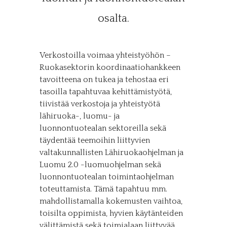
osalta.
Verkostoilla voimaa yhteistyöhön –
Ruokasektorin koordinaatiohankkeen
tavoitteena on tukea ja tehostaa eri
tasoilla tapahtuvaa kehittämistyötä,
tiivistää verkostoja ja yhteistyötä
lähiruoka-, luomu- ja
luonnontuotealan sektoreilla sekä
täydentää teemoihin liittyvien
valtakunnallisten Lähiruokaohjelman ja
Luomu 2.0 -luomuohjelman sekä
luonnontuotealan toimintaohjelman
toteuttamista. Tämä tapahtuu mm.
mahdollistamalla kokemusten vaihtoa,
toisilta oppimista, hyvien käytänteiden
välittämistä sekä toimialaan liittyvää