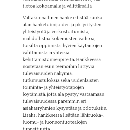
tietoa kokoamalla ja välittämällä.
Valtakunnallinen hanke edistää ruoka-
alan hanketoimijoiden ja pk-yritysten
yhteistyötä ja verkostoitumista,
mahdollistaa kokemusten vaihtoa,
toisilta oppimista, hyvien käytäntöjen
välittämistä ja yhteisiä
kehittämistoimenpiteitä. Hankkeessa
nostetaan esiin teemoihin liittyviä
tulevaisuuden näkymiä,
tutkimustuloksia sekä uudenlaisten
toiminta- ja yhteistyötapojen
löytämistä, jotta ala pystyy vastaamaan
tulevaisuudessa paremmin eri
asiakasryhmien kysyntään ja odotuksiin.
Lisäksi hankkeessa lisätään lähiruoka-,
luomu- ja luonnontuotealojen
tunnettuutta.