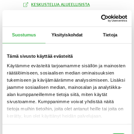
KESKUSTELUA ALUEELLISISTA
LUOMUSUUNNOITELMISTA ELOKUU 2019
LUOMUFOORUMI 2019
RUOKA-ALA KASVUUN -TILAISUUDET
Suostumus
Yksityiskohdat
Tietoja
RUOKA-ALAN AJANKOHTAISET
KUULUMISET -MINISEMINAARI 17.12.2018
Tämä sivusto käyttää evästeitä
UUSI KOTIMAINEN
Käytämme evästeitä tarjoamamme sisällön ja mainosten
LUOMUHÄRKÄPAPUVALMISTE VUOSIEN
räätälöimiseen, sosiaalisen median ominaisuuksien
YHTEISTYÖN TULOSTA
tukemiseen ja kävijämäärämme analysoimiseen. Lisäksi
jaamme sosiaalisen median, mainosalan ja analytiikka-
LUOMUTILAT KUTSUVAT KYLÄÄN
alan kumppaneillemme tietoja siitä, miten käytät
SUOMEN LUONNON PÄIVÄNÄ
sivustoamme. Kumppanimme voivat yhdistää näitä
KIINNOSTAAKO YÖ PETOAITAUKSESSA?
tietoja muihin tietoihin, joita olet antanut heille tai joita on
kerätty, kun olet käyttänyt heidän palvelujaan.
JOKA KYMMENES SUOMALAINEN
MAATILA ON LUOMUTILA
Suostumuksen
HÄME PUSKEE LUOMUA KASVUUN