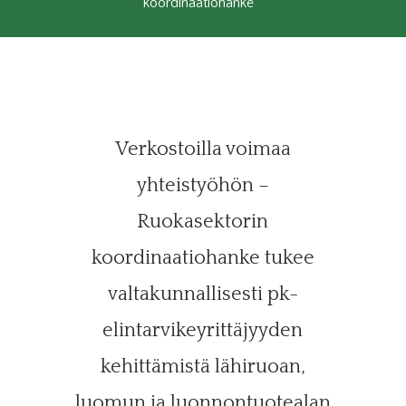
koordinaatiohanke
Verkostoilla voimaa
yhteistyöhön –
Ruokasektorin
koordinaatiohanke tukee
valtakunnallisesti pk-
elintarvikeyrittäjyyden
kehittämistä lähiruoan,
luomun ja luonnontuotealan