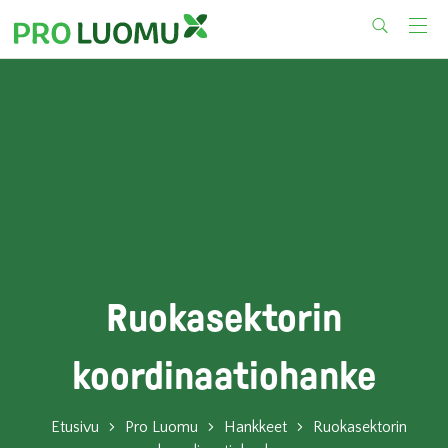
Skip
to
content
Ruokasektorin
koordinaatiohanke
Etusivu
Pro Luomu
Hankkeet
Ruokasektorin