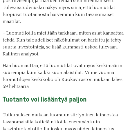
positiivisempi, ja tilaa kehitetään suunnitelmallisesti.
Tulevaisuudenusko näkyy myös siinä, että luomutilat
luopuvat tuotannosta harvemmin kuin tavanomaiset
maatilat.
– Luomutiloilla mietitään tarkkaan, miten asiat kannattaa
tehdä. Kun taloudelliset näkökulmat on harkittu ja tehty
suuria investointeja, se lisää kummasti uskoa tulevaan,
Kallinen analysoi.
Hän huomauttaa, että luomutilat ovat myös keskimäärin
suurempia kuin kaikki suomalaistilat. Viime vuonna
luomutilojen keskikoko oli Ruokaviraston mukaan lähes
59 hehtaaria.
Tuotanto voi lisääntyä paljon
Tutkimuksen mukaan luomuun siirtyminen kiinnostaa
tavanomaisilla kotieläintiloilla enemmän kuin
kasvintuotantotiloilla, joskin myös niiden kiinnostus