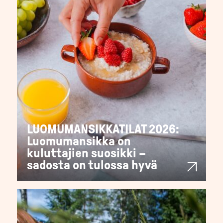
LUOMUMANSIKKATILAT 2026:
Luomumansikka on
kuluttajien suosikki –
sadosta on tulossa hyvä