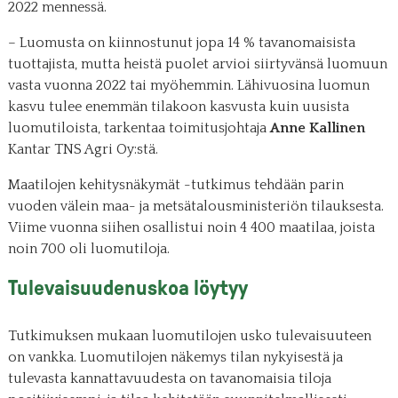
2022 mennessä.
– Luomusta on kiinnostunut jopa 14 % tavanomaisista
tuottajista, mutta heistä puolet arvioi siirtyvänsä luomuun
vasta vuonna 2022 tai myöhemmin. Lähivuosina luomun
kasvu tulee enemmän tilakoon kasvusta kuin uusista
luomutiloista, tarkentaa toimitusjohtaja
Anne Kallinen
Kantar TNS Agri Oy:stä.
Maatilojen kehitysnäkymät -tutkimus tehdään parin
vuoden välein maa- ja metsätalousministeriön tilauksesta.
Viime vuonna siihen osallistui noin 4 400 maatilaa, joista
noin 700 oli luomutiloja.
Tulevaisuudenuskoa löytyy
Tutkimuksen mukaan luomutilojen usko tulevaisuuteen
on vankka. Luomutilojen näkemys tilan nykyisestä ja
tulevasta kannattavuudesta on tavanomaisia tiloja