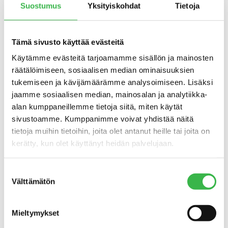
Suostumus
Yksityiskohdat
Tietoja
Tämä sivusto käyttää evästeitä
Käytämme evästeitä tarjoamamme sisällön ja mainosten
räätälöimiseen, sosiaalisen median ominaisuuksien
Kaikki luomulehmät laiduntavat kesäisin.
tukemiseen ja kävijämäärämme analysoimiseen. Lisäksi
jaamme sosiaalisen median, mainosalan ja analytiikka-
Tutkimuksen perusteella maatiloja houkuttelee luomussa
alan kumppaneillemme tietoja siitä, miten käytät
ennen kaikkea taloudellinen kannattavuus. Myös
sivustoamme. Kumppanimme voivat yhdistää näitä
lannoitteiden ja torjunta-aineiden käyttämättömyys sekä
tietoja muihin tietoihin, joita olet antanut heille tai joita on
luomutuotannon tuet motivoivat siirtymään luomuun.
kerätty, kun olet käyttänyt heidän palvelujaan.
Tukien merkitys luomuun siirtymisen syynä on kuitenkin
vähentynyt.
Suostumuksen
Luomuun siirtymisen esteet ovat pysyneet ennallaan.
Välttämätön
valinta
Kasvintuotantotilat listaavat suurimmiksi syiksi
rikkakasviongelmat, byrokratian ja tuotannon
Mieltymykset
vaivalloisuuden. Kotieläintilat nimeävät byrokratian