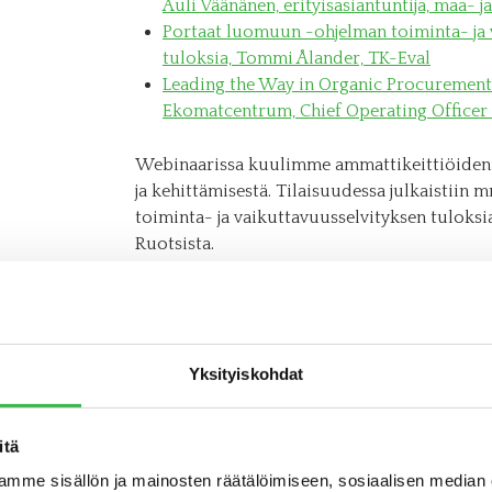
Auli Väänänen, erityisasiantuntija, maa- 
Portaat luomuun -ohjelman toiminta- ja 
tuloksia, Tommi Ålander, TK-Eval
Leading the Way in Organic Procurement
Ekomatcentrum, Chief Operating Office
Webinaarissa kuulimme ammattikeittiöiden
ja kehittämisestä. Tilaisuudessa julkaistiin
toiminta- ja vaikuttavuusselvityksen tuloks
Ruotsista.
Ohjelma
Tervetuloa ja kansalliset tavoitteet amma
Auli Väänänen
, erityisasiantuntija, maa-
Yksityiskohdat
Portaat luomuun -ohjelman toiminta- ja 
tuloksia,
Tommi Ålander
, TK-Eval
Kommenttipuheenvuorot Portaat luomuun
itä
vastuullisuusjohtaja
Marketta Viljasa
mme sisällön ja mainosten räätälöimiseen, sosiaalisen median
keittiötoimenjohtaja
Mika Sirkiä
, Tam