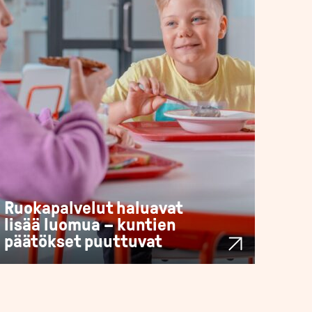
Ruokapalvelut haluavat
lisää luomua – kuntien
päätökset puuttuvat