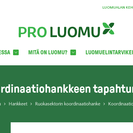
LUOMUALAN KEHI
ESSA
MITÄ ON LUOMU?
LUOMUELINTARVIKE
rdinaatiohankkeen tapaht
u
Hankkeet
Ruokasektorin koordinaatiohanke
Koordinaati