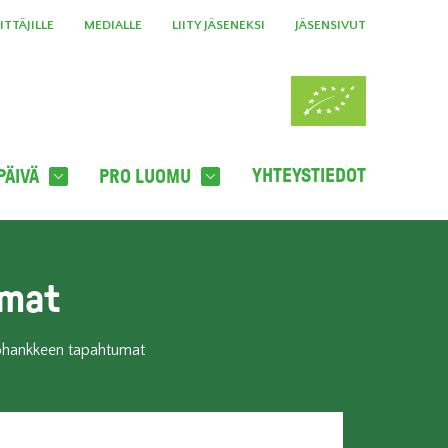
TTÄJILLE
MEDIALLE
LIITY JÄSENEKSI
JÄSENSIVUT
YHTEYSTIEDOT
PÄIVÄ
PRO LUOMU
umat
ohankkeen tapahtumat