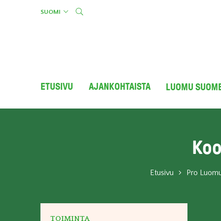
Skip
SUOMI
to
content
ETUSIVU
AJANKOHTAISTA
LUOMU SUOM
Koo
Etusivu
Pro Luom
TOIMINTA