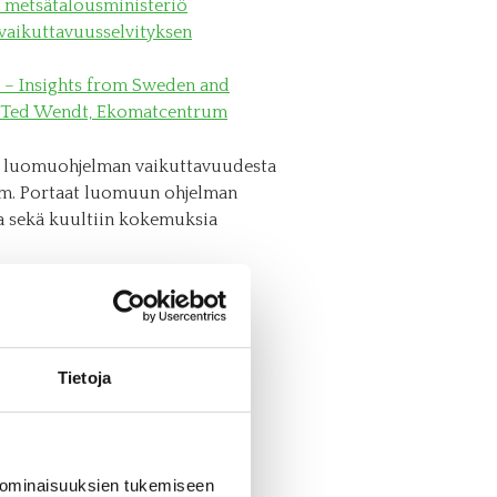
ja metsätalousministeriö
vaikuttavuusselvityksen
 – Insights from Sweden and
r Ted Wendt, Ekomatcentrum
 luomuohjelman vaikuttavuudesta
 mm. Portaat luomuun ohjelman
ia sekä kuultiin kokemuksia
ttikeittiöiden luomun käytölle,
 ja metsätalousministeriö
Tietoja
vaikuttavuusselvityksen
 -ohjelman asiakkailta
ari
, Compass Group Suomi
 ominaisuuksien tukemiseen
pere-talo.