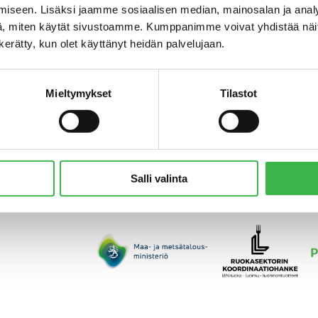
iseen. Lisäksi jaamme sosiaalisen median, mainosalan ja analy
ruoka- ja puhdistuspalvelupäällikkö
, miten käytät sivustoamme. Kumppanimme voivat yhdistää näitä t
kaupunki
n kerätty, kun olet käyttänyt heidän palvelujaan.
Leading the Way in Organic Procurement
Ekomatcentrum, Chief Operating Officer
Selvityksestä käytäntöön ja yhdessä etee
Mieltymykset
Tilastot
Lamminparras
, Pro Luomu
Tilaisuuden järjestivät maa- ja metsätalousm
ohjelma ja Verkostoilla voimaa yhteistyöhö
koordinaatiohanke. Verkostoilla voimaa yht
Salli valinta
koordinaatiohanketta rahoittaa maa- ja mets