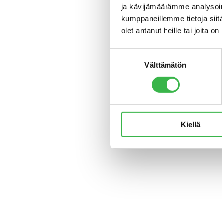
ja kävijämäärämme analysoim
kumppaneillemme tietoja siitä
olet antanut heille tai joita o
Suostumuksen
Välttämätön
valinta
Kiellä