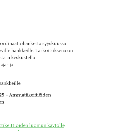
oordinaatiohanketta syyskuussa
yville hankkeille. Tarkoituksena on
ta ja keskustella
aja- ja
hankkeille.
25 – Ammattikeittiöiden
en
ttikeittiöiden luomun käytölle,