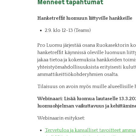
Menneet tapahtumat
Hanketreffit luomuun liittyville hankkeille
2.9. klo 12-13 (Teams)
Pro Luomu järjestää osana Ruokasektorin k
hanketreffit
käynnissä oleville luomuun liitt
jakaa tietoa ja kokemuksia hankkeiden toimis
yhteistyömahdollisuuksista erityisesti kulutt
ammattikeittiökohderyhmien osalta.
Tilaisuus on avoin myös muille alueellisille 
Webinaari: Lisää luomua lautaselle 13.3.20
luomuohjelman vaikuttavuus ja kehittämin
Webinaarin esitykset:
Tervetuloa ja kansalliset tavoitteet amma