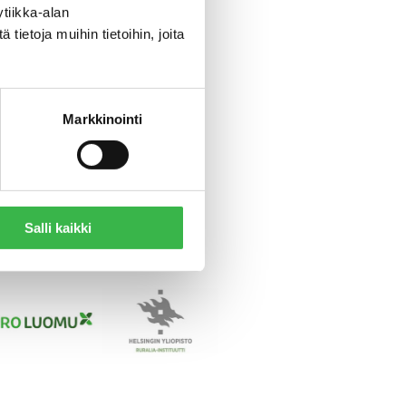
tiikka-alan
Jaana Kokki,
Kauniaisten
ietoja muihin tietoihin, joita
 – Insights from Sweden and
Ted Wendt
, Ekomatcentrum
npäin, toiminnanjohtaja
Aura
Markkinointi
inisteriö, Portaat luomuun -
n – Ruokasektorin
eistyöhön – Ruokasektorin
Salli kaikki
ätalousministeriö.