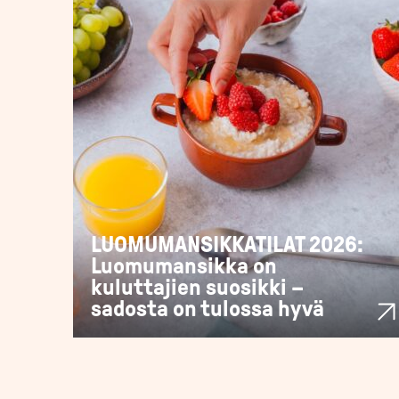
LUOMUMANSIKKATILAT 2026:
Luomumansikka on
kuluttajien suosikki –
sadosta on tulossa hyvä