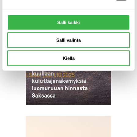
Salli kaikki
Salli valinta
TAPAHTUMAT
Kiellä
Luomuelintarvikepäivässä
kuullaan
kuluttajanäkemyksiä
luomuruuan hinnasta
Saksassa