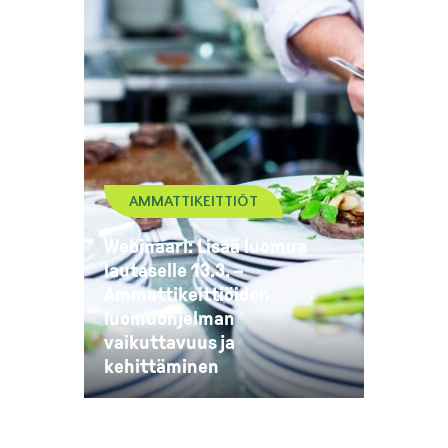
AMMATTIKEITTIÖT
Webinaari: Lisää luomua
lautaselle 13.3. –
Ammattikeittiöiden
luomuohjelman
vaikuttavuus ja
kehittäminen