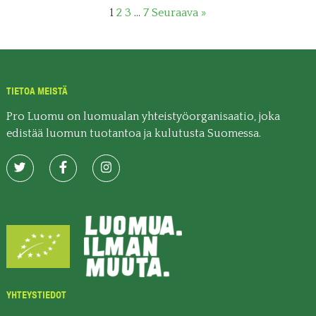
1
2
3
…
7
Seuraava »
TIETOA MEISTÄ
Pro Luomu on luomualan yhteistyöorganisaatio, joka
edistää luomun tuotantoa ja kulutusta Suomessa.
YHTEYSTIEDOT