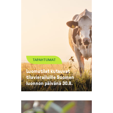
TAPAHTUMAT
Luomutilat kutsuvat
tilavierailuille Suomen
luonnon päivänä 30.8.