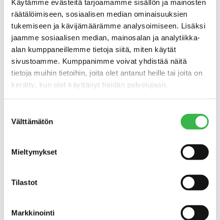
Käytämme evästeitä tarjoamamme sisällön ja mainosten
räätälöimiseen, sosiaalisen median ominaisuuksien
tukemiseen ja kävijämäärämme analysoimiseen. Lisäksi
jaamme sosiaalisen median, mainosalan ja analytiikka-
alan kumppaneillemme tietoja siitä, miten käytät
sivustoamme. Kumppanimme voivat yhdistää näitä
tietoja muihin tietoihin, joita olet antanut heille tai joita on
kerätty, kun olet käyttänyt heidän palvelujaan.
TAPAHTUMAT
Luomuelintarvikepäivä
Suostumuksen
2025: Muutokset ja niiden
Välttämätön
valinta
juurisyyt kiehtovat
kuluttajatutkijaa
Mieltymykset
Tilastot
Markkinointi