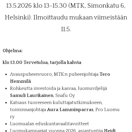
13.5.2026 klo 13-15.30 (MTK, Simonkatu 6,
Helsinki). Ilmoittaudu mukaan viimeistään
11.5.
Ohjelma:
klo 13.00 Tervetuloa, tarjolla kahvia
Avauspuheenvuoro, MTK:n puheenjohtaja
Tero
Hemmilä
Rohkeutta investoida ja kasvaa, luomuviljelijä
Samuli Laurikainen
, Snafu Oy
Katsaus tuoreeseen kuluttajatutkimukseen,
toiminnanjohtaja
Aura Lamminparras
, Pro Luomu
ry
Luomualan eduskuntavaalitavoitteet
Luomukampanjat vuonna 2026, asiantuntija
Heidi