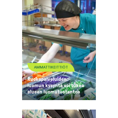
AMMATTIKEITTIÖT
Ruokapalveluiden
luomun kysyntä voi tukea
alueen luomutuotantoa