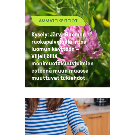
AMMATTIKEITTIÖT
Kysely: Järvi-Suomen
ruokapalveluilla intoa
luomun käyttöön –
Viljelijöillä
monimuotoisuustoimien
esteenä muun muassa
muuttuvat tukiehdot