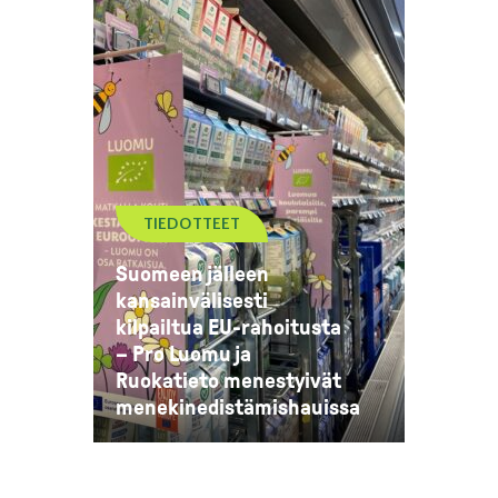
TIEDOTTEET
Suomeen jälleen
kansainvälisesti
kilpailtua EU-rahoitusta
– Pro Luomu ja
Ruokatieto menestyivät
menekinedistämishauissa