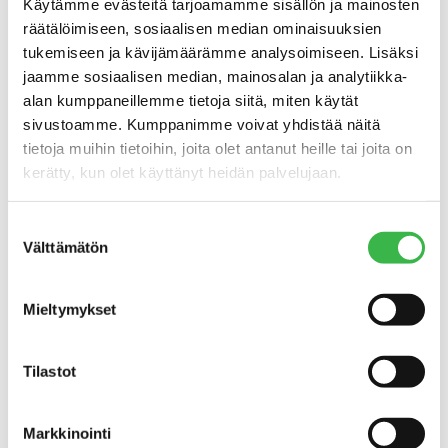
Käytämme evästeitä tarjoamamme sisällön ja mainosten
räätälöimiseen, sosiaalisen median ominaisuuksien
tukemiseen ja kävijämäärämme analysoimiseen. Lisäksi
jaamme sosiaalisen median, mainosalan ja analytiikka-
alan kumppaneillemme tietoja siitä, miten käytät
sivustoamme. Kumppanimme voivat yhdistää näitä
tietoja muihin tietoihin, joita olet antanut heille tai joita on
kerätty, kun olet käyttänyt heidän palvelujaan.
TIEDOTTEET
Suostumuksen
Välttämätön
valinta
Ruokapalvelut kohti
luomutavoitetta
Mieltymykset
Tilastot
Markkinointi