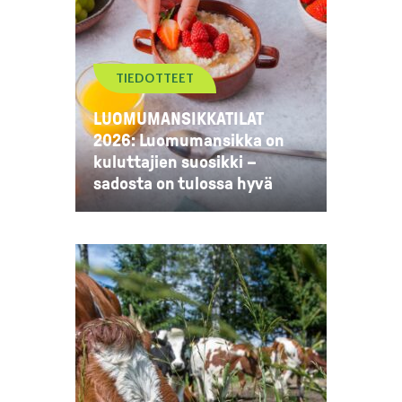
TIEDOTTEET
LUOMUMANSIKKATILAT
2026: Luomumansikka on
kuluttajien suosikki –
sadosta on tulossa hyvä