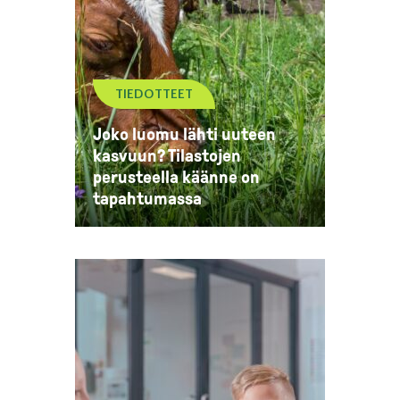
TIEDOTTEET
Joko luomu lähti uuteen
kasvuun? Tilastojen
perusteella käänne on
tapahtumassa