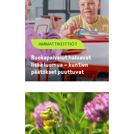
AMMATTIKEITTIÖT
Ruokapalvelut haluavat
lisää luomua – kuntien
päätökset puuttuvat