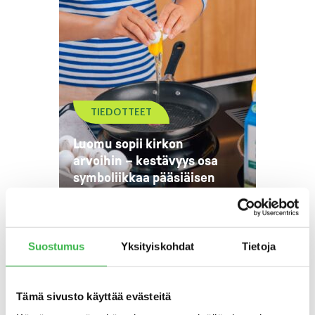
TIEDOTTEET
Luomu sopii kirkon
arvoihin – kestävyys osa
symboliikkaa pääsiäisen
ruuissa
Suostumus
Yksityiskohdat
Tietoja
Tämä sivusto käyttää evästeitä