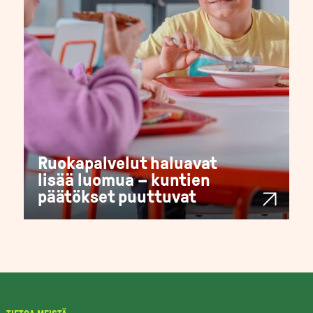
Ruokapalvelut haluavat
lisää luomua – kuntien
päätökset puuttuvat