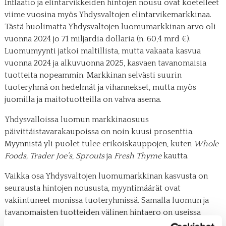
Inflaatio ja elintarvikkeiden hintojen nousu ovat koetelleet
viime vuosina myös Yhdysvaltojen elintarvikemarkkinaa.
Tästä huolimatta Yhdysvaltojen luomumarkkinan arvo oli
vuonna 2024 jo 71 miljardia dollaria (n. 60,4 mrd €).
Luomumyynti jatkoi maltillista, mutta vakaata kasvua
vuonna 2024 ja alkuvuonna 2025, kasvaen tavanomaisia
tuotteita nopeammin. Markkinan selvästi suurin
tuoteryhmä on hedelmät ja vihannekset, mutta myös
juomilla ja maitotuotteilla on vahva asema.
Yhdysvalloissa luomun markkinaosuus
päivittäistavarakaupoissa on noin kuusi prosenttia.
Myynnistä yli puolet tulee erikoiskauppojen, kuten
Whole
Foods,
Trader Joe’s
,
Sprouts
ja
Fresh Thyme
kautta.
Vaikka osa Yhdysvaltojen luomumarkkinan kasvusta on
seurausta hintojen noususta, myyntimäärät ovat
vakiintuneet monissa tuoteryhmissä. Samalla luomun ja
tavanomaisten tuotteiden välinen hintaero on useissa
kategorioissa kaventunut, mikä on vahvistanut luomun