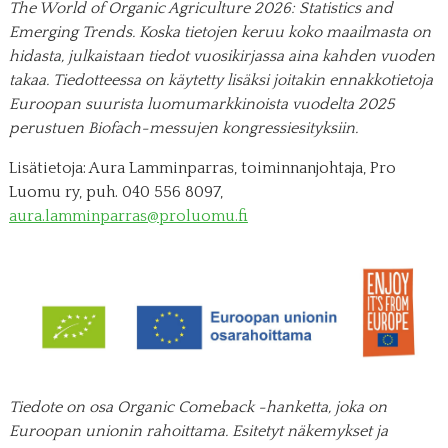
The World of Organic Agriculture 2026: Statistics and
Emerging Trends. Koska tietojen keruu koko maailmasta on
hidasta, julkaistaan tiedot vuosikirjassa aina kahden vuoden
takaa. Tiedotteessa on käytetty lisäksi joitakin ennakkotietoja
Euroopan suurista luomumarkkinoista vuodelta 2025
perustuen Biofach-messujen kongressiesityksiin.
Lisätietoja: Aura Lamminparras, toiminnanjohtaja, Pro
Luomu ry, puh. 040 556 8097,
aura.lamminparras@proluomu.fi
Tiedote on osa Organic Comeback -hanketta, joka on
Euroopan unionin rahoittama. Esitetyt näkemykset ja