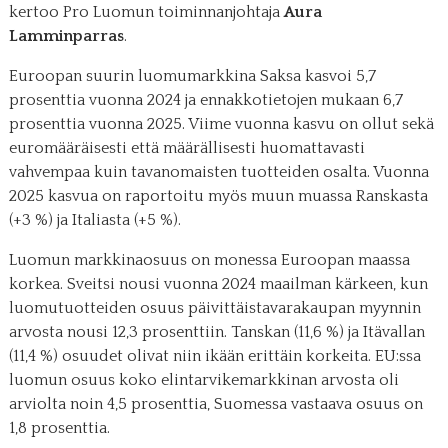
kertoo Pro Luomun toiminnanjohtaja
Aura
Lamminparras
.
Euroopan suurin luomumarkkina Saksa kasvoi 5,7
prosenttia vuonna 2024 ja ennakkotietojen mukaan 6,7
prosenttia vuonna 2025. Viime vuonna kasvu on ollut sekä
euromääräisesti että määrällisesti huomattavasti
vahvempaa kuin tavanomaisten tuotteiden osalta. Vuonna
2025 kasvua on raportoitu myös muun muassa Ranskasta
(+3 %) ja Italiasta (+5 %).
Luomun markkinaosuus on monessa Euroopan maassa
korkea. Sveitsi nousi vuonna 2024 maailman kärkeen, kun
luomutuotteiden osuus päivittäistavarakaupan myynnin
arvosta nousi 12,3 prosenttiin. Tanskan (11,6 %) ja Itävallan
(11,4 %) osuudet olivat niin ikään erittäin korkeita. EU:ssa
luomun osuus koko elintarvikemarkkinan arvosta oli
arviolta noin 4,5 prosenttia, Suomessa vastaava osuus on
1,8 prosenttia.