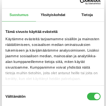
kilpailukykyä vähittäiskaupassa.
”Yhdysvallat on mielenkiintoinen luomumarkkina, se on
Suostumus
Yksityiskohdat
Tietoja
arvoltaan maailman suurin, jopa suurempi kuin koko EU,
mutta Yhdysvalloissa vain alle yksi prosentti maan
viljelyalasta on luomutuotannossa. Tämä luo merkittävän
Tämä sivusto käyttää evästeitä
epätasapainon kysynnän ja tarjonnan välille ja lisää
Käytämme evästeitä tarjoamamme sisällön ja mainosten
Yhdysvaltojen riippuvuutta luomutuonnista”, analysoi
räätälöimiseen, sosiaalisen median ominaisuuksien
Lamminparras
tukemiseen ja kävijämäärämme analysoimiseen. Lisäksi
jaamme sosiaalisen median, mainosalan ja analytiikka-
Yhdysvaltojen tuontitilastojen mukaan eurooppalaiset
alan kumppaneillemme tietoja siitä, miten käytät
maat veivät vuonna 2024 Yhdysvaltoihin vähintään 0,49
sivustoamme. Kumppanimme voivat yhdistää näitä
miljoonaa tonnia luomutuotteita, mikä vastasi noin 15
tietoja muihin tietoihin, joita olet antanut heille tai joita on
prosenttia Yhdysvaltojen luomutuonnista (yht. 3,2
kerätty, kun olet käyttänyt heidän palvelujaan.
miljoonaa tonnia). Vaikka tilastot kattavat vain osan
tuoteryhmistä, ne osoittavat Euroopan vahvan aseman
Suostumuksen
Yhdysvaltojen luomumarkkinoilla.
Välttämätön
valinta
EU:n suurimmat luomutuotteiden viejämaat