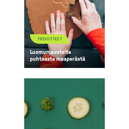
TIEDOTTEET
Luomumausteita
puhtaasta maaperästä