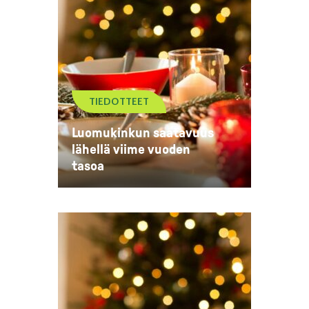
TIEDOTTEET
Luomukinkun saatavuus
lähellä viime vuoden
tasoa