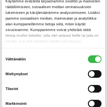
Käytämme evästeitä tarjoamamme sisällön ja mainosten
räätälöimiseen, sosiaalisen median ominaisuuksien
tukemiseen ja kävijämäärämme analysoimiseen. Lisäksi
jaamme sosiaalisen median, mainosalan ja analytiikka-
alan kumppaneillemme tietoja siitä, miten käytät
sivustoamme. Kumppanimme voivat yhdistää näitä
tietoja muihin tietoihin, joita olet antanut heille tai joita on
kerätty, kun olet käyttänyt heidän palvelujaan.
TAPAHTUMAT
Suostumuksen
Välttämätön
valinta
Pro Luomun syyskokous
2023
Mieltymykset
Tilastot
Markkinointi