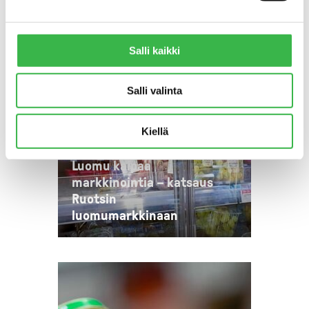
Salli kaikki
Salli valinta
Kiellä
KANSAINVÄLISET ASIAT
Luomu kaipaa
markkinointia – katsaus
Ruotsin
luomumarkkinaan