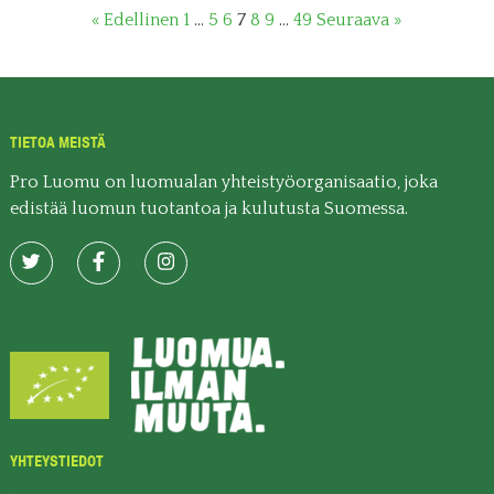
« Edellinen
1
…
5
6
7
8
9
…
49
Seuraava »
TIETOA MEISTÄ
Pro Luomu on luomualan yhteistyöorganisaatio, joka
edistää luomun tuotantoa ja kulutusta Suomessa.
YHTEYSTIEDOT