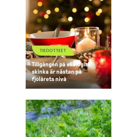
TIEDOTTEET
Tillgången på ekologisk
skinka är nästan på
fjolårets nivå