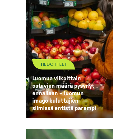
TIEDOTTEET
Luomua viikoittain
ostavien määrä pysynyt
ennallaan – luomun
imago kuluttajien
silmissä entistä parempi