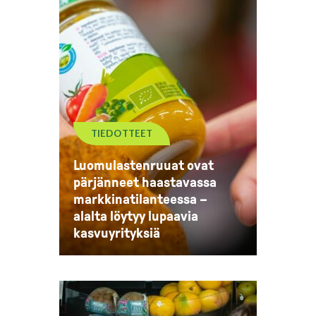
TIEDOTTEET
Luomulastenruuat ovat
pärjänneet haastavassa
markkinatilanteessa –
alalta löytyy lupaavia
kasvuyrityksiä