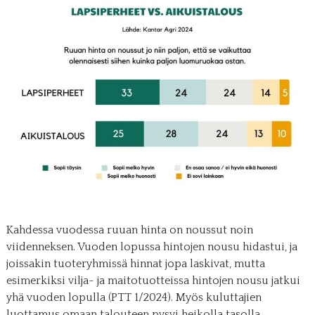
Kahdessa vuodessa ruuan hinta on noussut noin
viidenneksen. Vuoden lopussa hintojen nousu hidastui, ja
joissakin tuoteryhmissä hinnat jopa laskivat, mutta
esimerkiksi vilja- ja maitotuotteissa hintojen nousu jatkui
yhä vuoden lopulla (PTT 1/2024). Myös kuluttajien
luottamus omaan talouteen pysyi heikolla tasolla