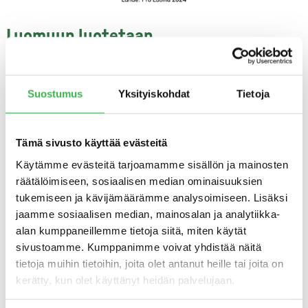
Luomuun luotetaan
Suomalaisten mielikuva luomusta on edelleen hyvin
positiivinen. Yli puolet suomalaisista pitää EU:n
Suostumus
Yksityiskohdat
Tietoja
luomumerkkiä luotettavana ja kertoo sen vaikuttavan
ostopäätökseen vähintään melko paljon.
Tämä sivusto käyttää evästeitä
Erityisesti nuoret aikuiset (18–29 v.) luottavat
Käytämme evästeitä tarjoamamme sisällön ja mainosten
luomumerkkiin ja esimerkiksi siihen, että luomu vaikuttaa
räätälöimiseen, sosiaalisen median ominaisuuksien
myönteisesti eläinten hyvinvointiin, luonnon
tukemiseen ja kävijämäärämme analysoimiseen. Lisäksi
monimuotoisuuteen ja maaperän hyvinvointiin.
jaamme sosiaalisen median, mainosalan ja analytiikka-
Aura Lamminparras uskoo, että luomulla on edelleen
alan kumppaneillemme tietoja siitä, miten käytät
paikka vastuullisuutta arvostavien kuluttajien
sivustoamme. Kumppanimme voivat yhdistää näitä
ostoskoreissa.
tietoja muihin tietoihin, joita olet antanut heille tai joita on
kerätty, kun olet käyttänyt heidän palvelujaan.
”Saamme parin viikon sisällä tietoa Euroopan
luomumarkkinasta. Joissakin suurimmissa luomumaissa