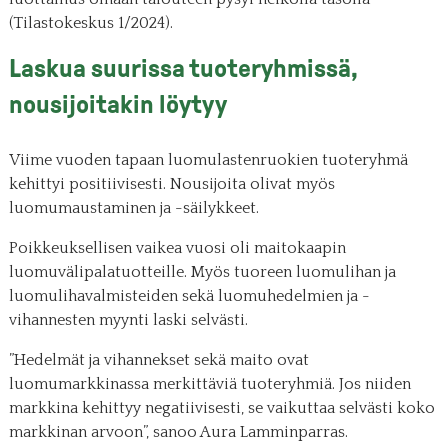
(Tilastokeskus 1/2024).
Laskua suurissa tuoteryhmissä,
nousijoitakin löytyy
Viime vuoden tapaan luomulastenruokien tuoteryhmä
kehittyi positiivisesti. Nousijoita olivat myös
luomumaustaminen ja -säilykkeet.
Poikkeuksellisen vaikea vuosi oli maitokaapin
luomuvälipalatuotteille. Myös tuoreen luomulihan ja
luomulihavalmisteiden sekä luomuhedelmien ja -
vihannesten myynti laski selvästi.
”Hedelmät ja vihannekset sekä maito ovat
luomumarkkinassa merkittäviä tuoteryhmiä. Jos niiden
markkina kehittyy negatiivisesti, se vaikuttaa selvästi koko
markkinan arvoon”, sanoo Aura Lamminparras.