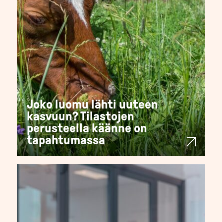
Joko luomu lähti uuteen
kasvuun? Tilastojen
perusteella käänne on
tapahtumassa