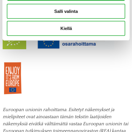
Lisätietoja:
Salli valinta
Aura Lamminparras, toiminnanjohtaja, Pro Luomu ry, puh.
040 556 8097,
aura.lamminparras@proluomu.fi
Kiellä
Euroopan unionin rahoittama. Esitetyt näkemykset ja
mielipiteet ovat ainoastaan tämän tekstin laatijoiden
näkemyksiä eivätkä välttämättä vastaa Euroopan unionin tai
Euroopan tutkimuksen toimeenpanoviraston (REA) kantaa.