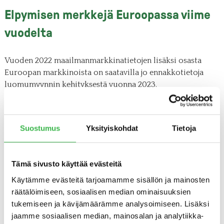
Elpymisen merkkejä Euroopassa viime
vuodelta
Vuoden 2022 maailmanmarkkinatietojen lisäksi osasta
Euroopan markkinoista on saatavilla jo ennakkotietoja
luomumyynnin kehityksestä vuonna 2023.
Viime vuonna Euroopan suurimmassa luomumarkkinassa
Saksassa luomun myynnin arvo kääntyi negatiivisesta
Suostumus
Yksityiskohdat
Tietoja
positiiviseksi. Saksalaisissa päivittäistavarakaupoissa
luomumyynti kasvoi arvossa mitattuna 7 % erityisesti
halpahintamyymälöiden vauhdittamana. Luomukaupoissa
Tämä sivusto käyttää evästeitä
kasvua oli kuitenkin vain 0,2 %.
Käytämme evästeitä tarjoamamme sisällön ja mainosten
”Erityisesti Keski-Euroopan luomukaupat ovat kärsineet
räätälöimiseen, sosiaalisen median ominaisuuksien
elintarvikkeiden hintojen noususta. Ne ovat monissa
tukemiseen ja kävijämäärämme analysoimiseen. Lisäksi
maissa, kuten Saksassa ja Ranskassa tärkeitä luomun
jaamme sosiaalisen median, mainosalan ja analytiikka-
markkinakanavia, ja esimerkiksi Saksassa luomukauppojen