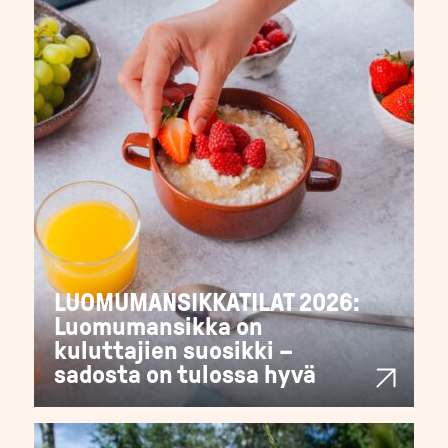
LUOMUMANSIKKATILAT 2026:
Luomumansikka on
kuluttajien suosikki –
sadosta on tulossa hyvä