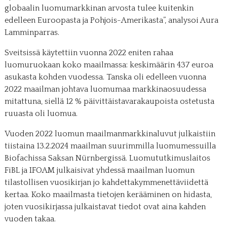
globaalin luomumarkkinan arvosta tulee kuitenkin
edelleen Euroopasta ja Pohjois-Amerikasta”, analysoi Aura
Lamminparras.
Sveitsissä käytettiin vuonna 2022 eniten rahaa
luomuruokaan koko maailmassa: keskimäärin 437 euroa
asukasta kohden vuodessa. Tanska oli edelleen vuonna
2022 maailman johtava luomumaa markkinaosuudessa
mitattuna, siellä 12 % päivittäistavarakaupoista ostetusta
ruuasta oli luomua.
Vuoden 2022 luomun maailmanmarkkinaluvut julkaistiin
tiistaina 13.2.2024 maailman suurimmilla luomumessuilla
Biofachissa Saksan Nürnbergissä. Luomututkimuslaitos
FiBL ja IFOAM julkaisivat yhdessä maailman luomun
tilastollisen vuosikirjan jo kahdettakymmenettäviidettä
kertaa. Koko maailmasta tietojen kerääminen on hidasta,
joten vuosikirjassa julkaistavat tiedot ovat aina kahden
vuoden takaa.