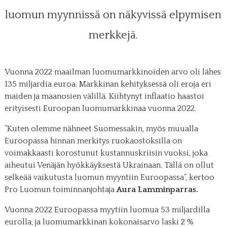
luomun myynnissä on näkyvissä elpymisen
merkkejä.
Vuonna 2022 maailman luomumarkkinoiden arvo oli lähes
135 miljardia euroa. Markkinan kehityksessä oli eroja eri
maiden ja maanosien välillä. Kiihtynyt inflaatio haastoi
erityisesti Euroopan luomumarkkinaa vuonna 2022.
”Kuten olemme nähneet Suomessakin, myös muualla
Euroopassa hinnan merkitys ruokaostoksilla on
voimakkaasti korostunut kustannuskriisin vuoksi, joka
aiheutui Venäjän hyökkäyksestä Ukrainaan. Tällä on ollut
selkeää vaikutusta luomun myyntiin Euroopassa”, kertoo
Pro Luomun toiminnanjohtaja
Aura Lamminparras.
Vuonna 2022 Euroopassa myytiin luomua 53 miljardilla
eurolla, ja luomumarkkinan kokonaisarvo laski 2 %