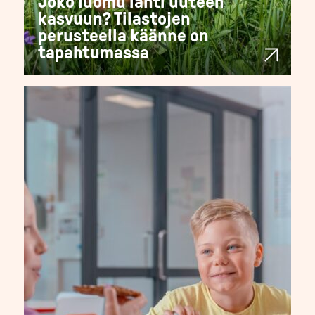
Joko luomu lähti uuteen
kasvuun? Tilastojen
perusteella käänne on
tapahtumassa