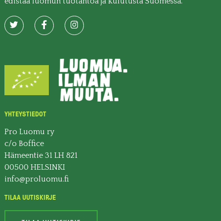
edistää luomun tuotantoa ja kulutusta Suomessa.
YHTEYSTIEDOT
Pro Luomu ry
c/o Boffice
Hämeentie 31 LH 821
00500 HELSINKI
info@proluomu.fi
TILAA UUTISKIRJE