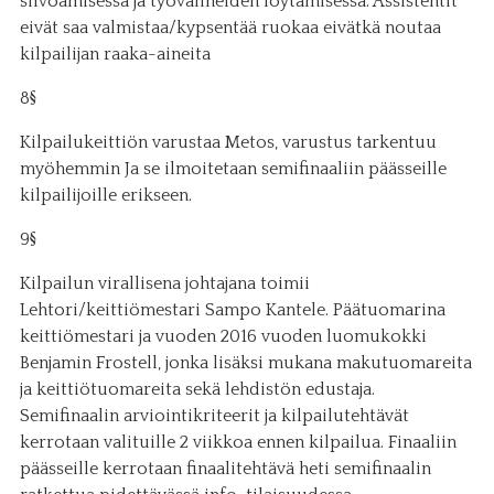
siivoamisessa ja työvälineiden löytämisessä. Assistentit
eivät saa valmistaa/kypsentää ruokaa eivätkä noutaa
kilpailijan raaka-aineita
8§
Kilpailukeittiön varustaa Metos, varustus tarkentuu
myöhemmin Ja se ilmoitetaan semifinaaliin päässeille
kilpailijoille erikseen.
9§
Kilpailun virallisena johtajana toimii
Lehtori/keittiömestari Sampo Kantele. Päätuomarina
keittiömestari ja vuoden 2016 vuoden luomukokki
Benjamin Frostell, jonka lisäksi mukana makutuomareita
ja keittiötuomareita sekä lehdistön edustaja.
Semifinaalin arviointikriteerit ja kilpailutehtävät
kerrotaan valituille 2 viikkoa ennen kilpailua. Finaaliin
päässeille kerrotaan finaalitehtävä heti semifinaalin