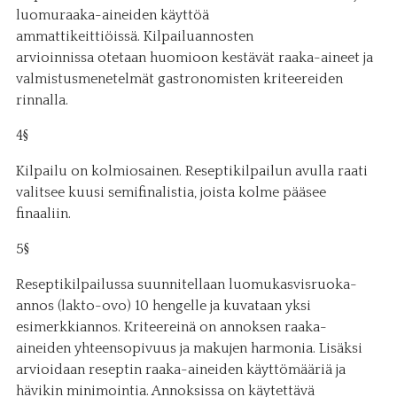
luomuraaka-aineiden käyttöä
ammattikeittiöissä. Kilpailuannosten
arvioinnissa otetaan huomioon kestävät raaka-aineet ja
valmistusmenetelmät gastronomisten kriteereiden
rinnalla.
4§
Kilpailu on kolmiosainen. Reseptikilpailun avulla raati
valitsee kuusi semifinalistia, joista kolme pääsee
finaaliin.
5§
Reseptikilpailussa suunnitellaan luomukasvisruoka-
annos (lakto-ovo) 10 hengelle ja kuvataan yksi
esimerkkiannos. Kriteereinä on annoksen raaka-
aineiden yhteensopivuus ja makujen harmonia. Lisäksi
arvioidaan reseptin raaka-aineiden käyttömääriä ja
hävikin minimointia. Annoksissa on käytettävä