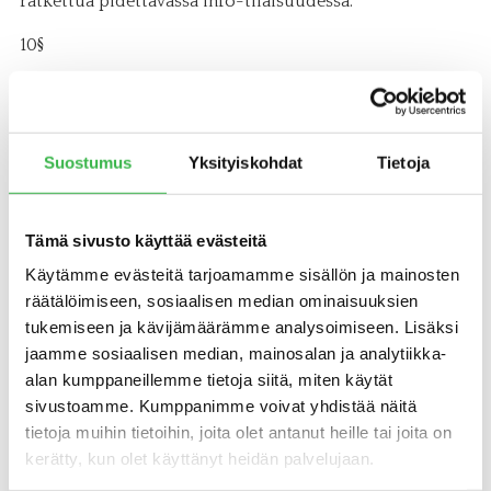
ratkettua pidettävässä info-tilaisuudessa.
10§
Kilpailijoilla tulee olla mustat kokkihousut ja valkoinen
kokkitakki, sekä asianmukaiset työkengät. Kilpailun
järjestäjä jakaa kilpailijoille esiliinat ja päähineet
Suostumus
Yksityiskohdat
Tietoja
11§
Tarkempi kilpailuaikataulu toimitetaan semifinaaliin
Tämä sivusto käyttää evästeitä
valituille kilpailijoille 1.3.2019.
Käytämme evästeitä tarjoamamme sisällön ja mainosten
räätälöimiseen, sosiaalisen median ominaisuuksien
tukemiseen ja kävijämäärämme analysoimiseen. Lisäksi
jaamme sosiaalisen median, mainosalan ja analytiikka-
alan kumppaneillemme tietoja siitä, miten käytät
sivustoamme. Kumppanimme voivat yhdistää näitä
tietoja muihin tietoihin, joita olet antanut heille tai joita on
kerätty, kun olet käyttänyt heidän palvelujaan.