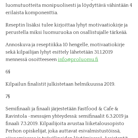
luomutuotteita monipuolisesti ja löydyttävä vähintään 4
erilaista komponenttia.
Reseptin lisäksi tulee kirjoittaa lyhyt motivaatiokirje ja
perustella miksi luomuruoka on osallistujalle tärkeää.
Annoskuva ja reseptiikka 10 hengelle, motivaatiokirje
sekä kilpailijan lyhyt esittely lähetetään 31.1.2019
mennessä osoitteeseen
info@proluomu.fi
6§
Kilpailun finalistit julkistetaan helmikuussa 2019.
7§
Semifinaali ja finaali järjestetään Fastfood & Cafe &
Ravintola -messujen yhteydessä: semifinaalit 6.3.2019 ja
finaali 7.3.2019. Kilpailijoita avustaa liiketalousopisto
Perhon opiskelijat, joka auttavat esivalmistustöissä,