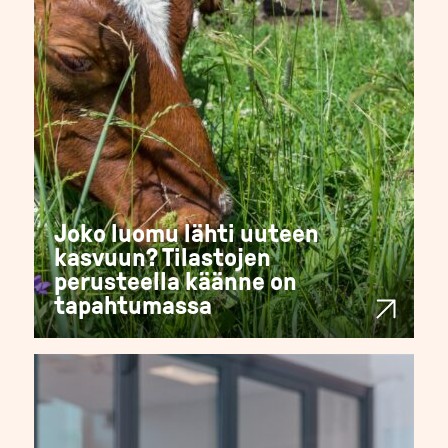
Joko luomu lähti uuteen
kasvuun? Tilastojen
perusteella käänne on
tapahtumassa