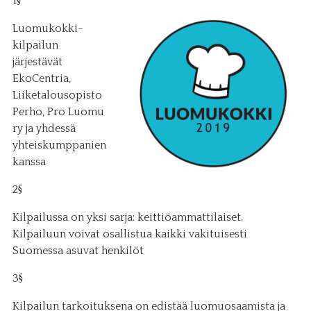
1§
Luomukokki-
kilpailun
järjestävät
EkoCentria,
Liiketalousopisto
Perho, Pro Luomu
ry ja yhdessä
yhteiskumppanien
kanssa
2§
Kilpailussa on yksi sarja: keittiöammattilaiset.
Kilpailuun voivat osallistua kaikki vakituisesti
Suomessa asuvat henkilöt
3§
Kilpailun tarkoituksena on edistää luomuosaamista ja