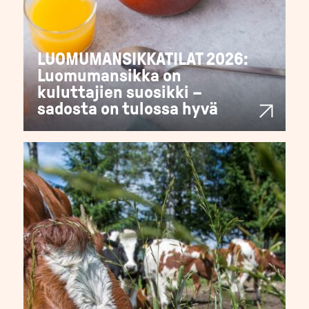
LUOMUMANSIKKATILAT 2026:
Luomumansikka on
kuluttajien suosikki –
sadosta on tulossa hyvä