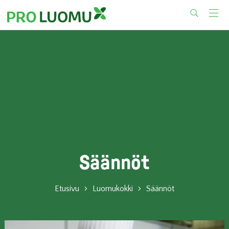
Skip
to
content
Säännöt
Etusivu
Luomukokki
Säännöt