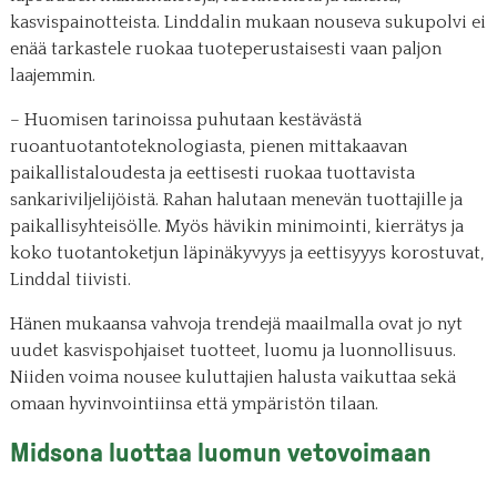
kasvispainotteista. Linddalin mukaan nouseva sukupolvi ei
enää tarkastele ruokaa tuoteperustaisesti vaan paljon
laajemmin.
– Huomisen tarinoissa puhutaan kestävästä
ruoantuotantoteknologiasta, pienen mittakaavan
paikallistaloudesta ja eettisesti ruokaa tuottavista
sankariviljelijöistä. Rahan halutaan menevän tuottajille ja
paikallisyhteisölle. Myös hävikin minimointi, kierrätys ja
koko tuotantoketjun läpinäkyvyys ja eettisyyys korostuvat,
Linddal tiivisti.
Hänen mukaansa vahvoja trendejä maailmalla ovat jo nyt
uudet kasvispohjaiset tuotteet, luomu ja luonnollisuus.
Niiden voima nousee kuluttajien halusta vaikuttaa sekä
omaan hyvinvointiinsa että ympäristön tilaan.
Midsona luottaa luomun vetovoimaan