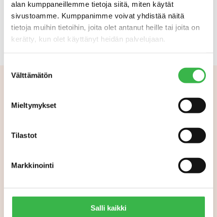
alan kumppaneillemme tietoja siitä, miten käytät
LUOMULIITON TIEDOTE: VUODEN LUOMUTUOTE 2018 -
sivustoamme. Kumppanimme voivat yhdistää näitä
VOITTAJAT
tietoja muihin tietoihin, joita olet antanut heille tai joita on
kerätty, kun olet käyttänyt heidän palvelujaan.
Suostumuksen
Välttämätön
valinta
Aiheeseen liittyvää
Mieltymykset
Tilastot
Markkinointi
Salli kaikki