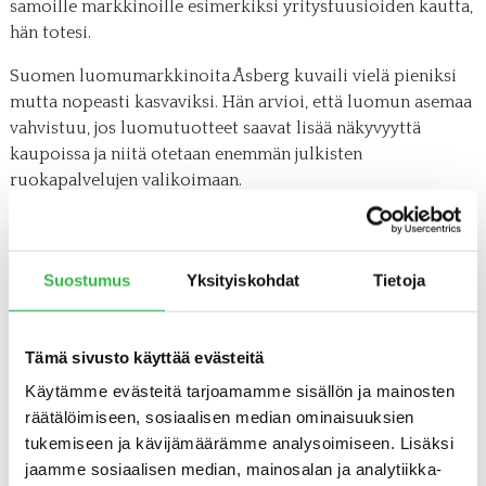
samoille markkinoille esimerkiksi yritysfuusioiden kautta,
hän totesi.
Suomen luomumarkkinoita Åsberg kuvaili vielä pieniksi
mutta nopeasti kasvaviksi. Hän arvioi, että luomun asemaa
vahvistuu, jos luomutuotteet saavat lisää näkyvyyttä
kaupoissa ja niitä otetaan enemmän julkisten
ruokapalvelujen valikoimaan.
– Kaupan, elintarvikeyritysten ja luomualan järjestöjen
yhteistyö ja yhteinen kampanjointi ovat tuottaneet hyviä
tuloksia sekä Ruotsissa että Tanskassa, Peter Åsberg
Suostumus
Yksityiskohdat
Tietoja
muistutti.
Tämä sivusto käyttää evästeitä
Katso myös
Käytämme evästeitä tarjoamamme sisällön ja mainosten
räätälöimiseen, sosiaalisen median ominaisuuksien
LUOMUELINTARVIKEPÄIVÄN 2018 ESITYKSET
tukemiseen ja kävijämäärämme analysoimiseen. Lisäksi
jaamme sosiaalisen median, mainosalan ja analytiikka-
EKOCENTRIAN TIEDOTE: LUOMU SM -VOITTAJAT 2018