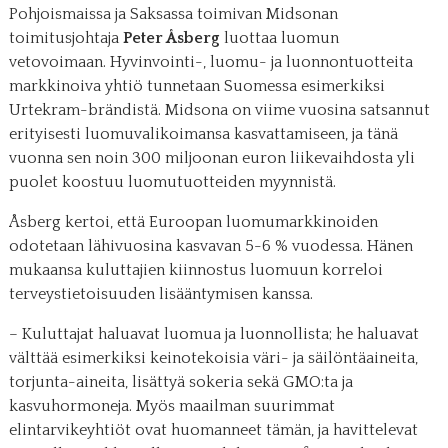
Pohjoismaissa ja Saksassa toimivan Midsonan
toimitusjohtaja
Peter Åsberg
luottaa luomun
vetovoimaan. Hyvinvointi-, luomu- ja luonnontuotteita
markkinoiva yhtiö tunnetaan Suomessa esimerkiksi
Urtekram-brändistä. Midsona on viime vuosina satsannut
erityisesti luomuvalikoimansa kasvattamiseen, ja tänä
vuonna sen noin 300 miljoonan euron liikevaihdosta yli
puolet koostuu luomutuotteiden myynnistä.
Åsberg kertoi, että Euroopan luomumarkkinoiden
odotetaan lähivuosina kasvavan 5-6 % vuodessa. Hänen
mukaansa kuluttajien kiinnostus luomuun korreloi
terveystietoisuuden lisääntymisen kanssa.
– Kuluttajat haluavat luomua ja luonnollista; he haluavat
välttää esimerkiksi keinotekoisia väri- ja säilöntäaineita,
torjunta-aineita, lisättyä sokeria sekä GMO:ta ja
kasvuhormoneja. Myös maailman suurimmat
elintarvikeyhtiöt ovat huomanneet tämän, ja havittelevat