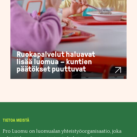
Ruokapalvelut haluavat
lisää luomua – kuntien
päätökset puuttuvat
TIETOA MEISTÄ
Pro Luomu on luomualan yhteistyöorganisaatio, joka