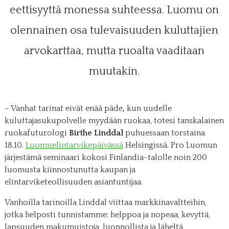
eettisyyttä monessa suhteessa. Luomu on
olennainen osa tulevaisuuden kuluttajien
arvokarttaa, mutta ruoalta vaaditaan
muutakin.
– Vanhat tarinat eivät enää päde
,
kun uudelle
kuluttajasukupolvelle myydään ruokaa, totesi tanskalainen
ruokafuturologi
Birthe Linddal
puhuessaan torstaina
18.10.
Luomuelintarvikepäivässä
Helsingissä. Pro Luomun
järjestämä seminaari kokosi Finlandia-talolle noin 200
luomusta kiinnostunutta kaupan ja
elintarviketeollisuuden asiantuntijaa.
Vanhoilla tarinoilla Linddal viittaa markkinavaltteihin,
jotka helposti tunnistamme: helppoa ja nopeaa, kevyttä,
lapsuuden makumuistoja, luonnollista ja läheltä,