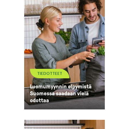
TIEDOTTEET
Luomumyynnin elpymistä
Suomessa saadaan vielä
odottaa