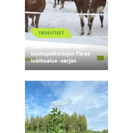
TIEDOTTEET
Etelä-Savo voitti EU:n
luomupalkintojen Paras
luomualue -sarjan