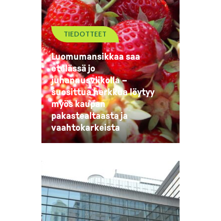
TIEDOTTEET
Luomumansikkaa saa
etelässä jo
juhannusviikolla –
suosittua herkkua löytyy
myös kaupan
pakastealtaasta ja
vaahtokarkeista