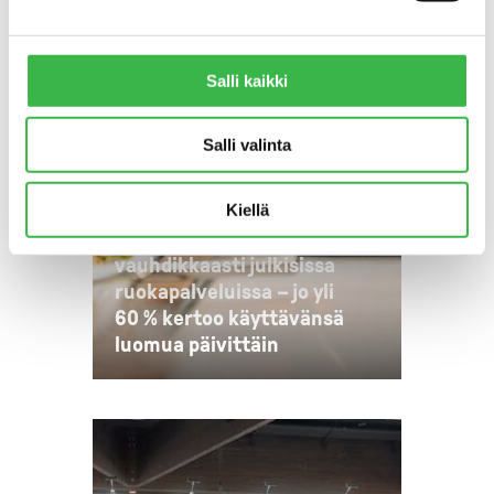
Salli kaikki
Salli valinta
TIEDOTTEET
Kiellä
Luomun käyttö kasvanut
vauhdikkaasti julkisissa
ruokapalveluissa – jo yli
60 % kertoo käyttävänsä
luomua päivittäin