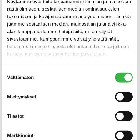
Käytämme evästeitä tarjoamamme sisällön ja mainosten
räätälöimiseen, sosiaalisen median ominaisuuksien
tukemiseen ja kävijämäärämme analysoimiseen. Lisäksi
jaamme sosiaalisen median, mainosalan ja analytiikka-
alan kumppaneillemme tietoja siitä, miten käytät
TIEDOTTEET
sivustoamme. Kumppanimme voivat yhdistää näitä
Luonnonmukainen ruoka
tietoja muihin tietoihin, joita olet antanut heille tai joita on
kiinnostaa eniten nuoria
kerätty, kun olet käyttänyt heidän palvelujaan.
ja naisia – suomalaisten
kiinnostus luomuun
Suostumuksen
säilynyt ennallaan
Välttämätön
valinta
vaikeassa
markkinatilanteessa
Mieltymykset
Tilastot
Markkinointi