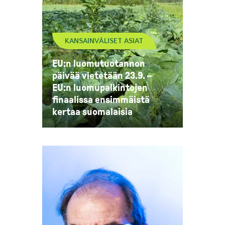
KANSAINVÄLISET ASIAT
EU:n luomutuotannon
päivää vietetään 23.9. –
EU:n luomupalkintojen
finaalissa ensimmäistä
kertaa suomalaisia