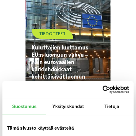
TIEDOTTEET
Kuluttajien luottamus
EU:n luomuun vahva –
näin eurovaalien
kärkiehdokkaat
kehittäisivät luomun
tuotantoa ja kulutusta
Suostumus
Yksityiskohdat
Tietoja
Tämä sivusto käyttää evästeitä