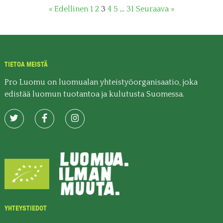
« Edellinen
1
2
3
4
5
…
31
Seuraava »
TIETOA MEISTÄ
Pro Luomu on luomualan yhteistyöorganisaatio, joka
edistää luomun tuotantoa ja kulutusta Suomessa.
YHTEYSTIEDOT