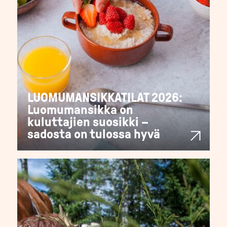
LUOMUMANSIKKATILAT 2026:
Luomumansikka on
kuluttajien suosikki –
sadosta on tulossa hyvä