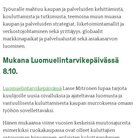
Työuralle mahtuu kaupan ja palveluiden kehittämistä,
kouluttamista ja tutkimusta, teemoina muun muassa
kaupan ja palveluiden strategiat, liiketoimintamallit ja
verkostojohtaminen sekä yrittäjyys, globaalit
markkinapaikat ja palvelualustat sekä asiakasarvon
luominen.
Mukana Luomuelintarvikepäivässä
8.10.
Luomuelintarvikepäivässä
Lasse Mitronen lupaa tarjota
kuulijoille uusia oivalluksia ja ajateltavaa luomusta ja
vastuullisesta kuluttamisesta kaupan murroksessa omaan
työhön sovellettavaksi.
Hänen mukaansa viime vuosien keskeisiä muutosajureita
esimerkiksi ruokakaupassa ovat olleet kuluttajien
ostovoiman hiipuminen, erilaisten kuluttajaryhmien