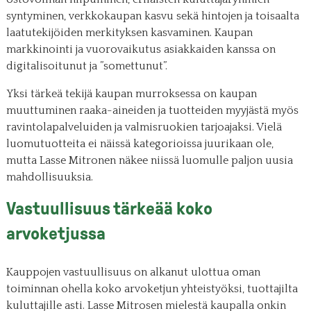
syntyminen, verkkokaupan kasvu sekä hintojen ja toisaalta
laatutekijöiden merkityksen kasvaminen. Kaupan
markkinointi ja vuorovaikutus asiakkaiden kanssa on
digitalisoitunut ja ”somettunut”.
Yksi tärkeä tekijä kaupan murroksessa on kaupan
muuttuminen raaka-aineiden ja tuotteiden myyjästä myös
ravintolapalveluiden ja valmisruokien tarjoajaksi. Vielä
luomutuotteita ei näissä kategorioissa juurikaan ole,
mutta Lasse Mitronen näkee niissä luomulle paljon uusia
mahdollisuuksia.
Vastuullisuus tärkeää koko
arvoketjussa
Kauppojen vastuullisuus on alkanut ulottua oman
toiminnan ohella koko arvoketjun yhteistyöksi, tuottajilta
kuluttajille asti. Lasse Mitrosen mielestä kaupalla onkin