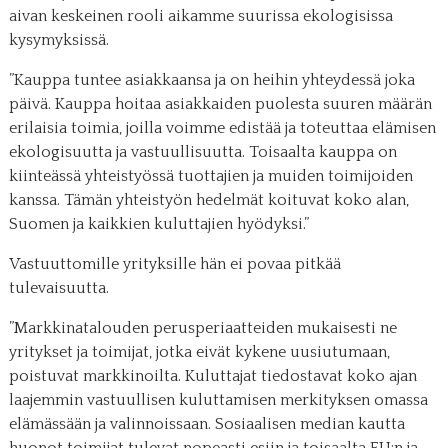
aivan keskeinen rooli aikamme suurissa ekologisissa
kysymyksissä.
”Kauppa tuntee asiakkaansa ja on heihin yhteydessä joka
päivä. Kauppa hoitaa asiakkaiden puolesta suuren määrän
erilaisia toimia, joilla voimme edistää ja toteuttaa elämisen
ekologisuutta ja vastuullisuutta. Toisaalta kauppa on
kiinteässä yhteistyössä tuottajien ja muiden toimijoiden
kanssa. Tämän yhteistyön hedelmät koituvat koko alan,
Suomen ja kaikkien kuluttajien hyödyksi.”
Vastuuttomille yrityksille hän ei povaa pitkää
tulevaisuutta.
”Markkinatalouden perusperiaatteiden mukaisesti ne
yritykset ja toimijat, jotka eivät kykene uusiutumaan,
poistuvat markkinoilta. Kuluttajat tiedostavat koko ajan
laajemmin vastuullisen kuluttamisen merkityksen omassa
elämässään ja valinnoissaan. Sosiaalisen median kautta
huonot toimijat tulevat nopeasti esiin ja toisaalta EU:n ja