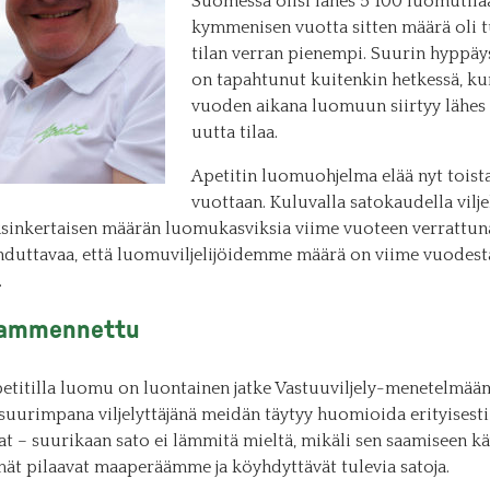
Suomessa olisi lähes 5 100 luomutila
kymmenisen vuotta sitten määrä oli 
tilan verran pienempi. Suurin hyppäy
on tapahtunut kuitenkin hetkessä, k
vuoden aikana luomuun siirtyy lähes
uutta tilaa.
Apetitin luomuohjelma elää nyt toist
vuottaan. Kuluvalla satokaudella vil
ksinkertaisen määrän luomukasviksia viime vuoteen verrattun
hduttavaa, että luomuviljelijöidemme määrä on viime vuodest
.
 ammennettu
petitilla luomu on luontainen jatke Vastuuviljely-menetelmä
uurimpana viljelyttäjänä meidän täytyy huomioida erityisesti
vat – suurikaan sato ei lämmitä mieltä, mikäli sen saamiseen kä
ät pilaavat maaperäämme ja köyhdyttävät tulevia satoja.