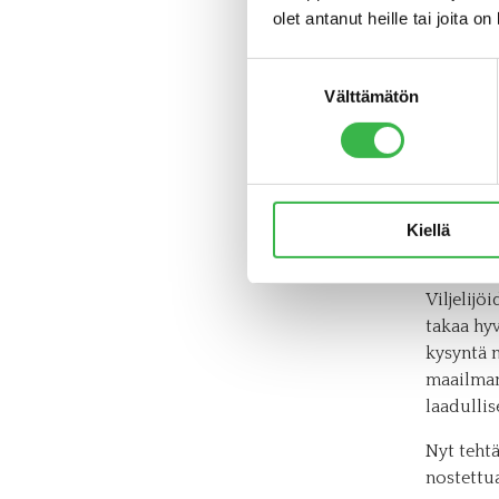
edistää k
olet antanut heille tai joita o
sopimusv
Suostumuksen
Luomun
Välttämätön
valinta
Apetitin
historia
ensimmäis
kypsä te
Kiellä
toiselta 
Viljelijö
takaa hyv
kysyntä 
maailman
laadullis
Nyt teht
nostettu