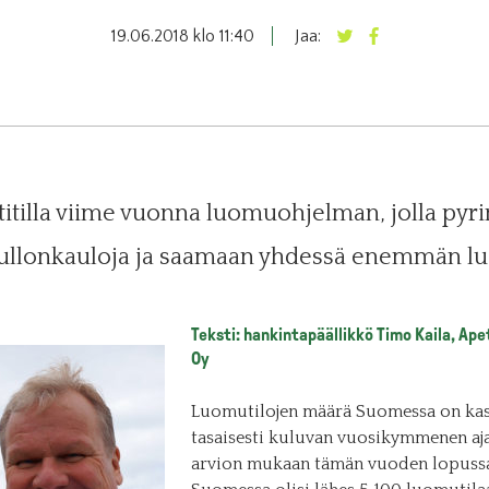
19.06.2018 klo 11:40
Jaa:
itilla viime vuonna luomuohjelman, jolla p
llonkauloja ja saamaan yhdessä enemmän lu
Teksti: hankintapäällikkö Timo Kaila, Ape
Oy
Luomutilojen määrä Suomessa on ka
tasaisesti kuluvan vuosikymmenen aja
arvion mukaan tämän vuoden lopuss