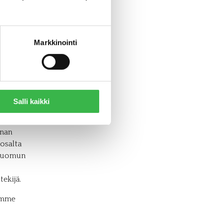
Markkinointi
Apetitin
lut vielä
uttaa
Salli kaikki
nnan
 osalta
 luomun
ekijä.
aamme