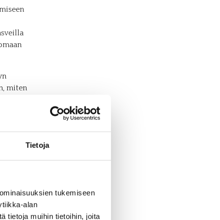
ämiseen
sveilla
avomaan
yn
n, miten
suhteet
muuden ja
en
Tietoja
t ja
tävät
e viime
steeksi
 ominaisuuksien tukemiseen
lyyn
tiikka-alan
e ydin:
ietoja muihin tietoihin, joita