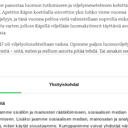
 panostaa luomun tutkimiseen ja viljelymenetelmien kehitt
. Apetitin Räpin koetilalla siirrettiin yksi lohko viime vuonna
elyyn, ja tänä vuonna peltoa vielä valmistellaan sopivilla esika
ta varten, jolloin Räpillä viljellään luomukriteerit täyttäviä 
ia.
7 oli viljelyolosuhteiltaan vaikea. Opimme paljon luomuviljel
stä – siitä, miten ja milloin asioita pitää tehdä. Tai ainakin se
a toimia. Vuosi oli siis hyvin opettavainen. Tämän kevään olo
et jälleen haastavat, tällä kertaa tosin pitkään jatkuneen kuu
n vuoksi. Esimerkiksi liekitys, tärkeä menetelmä rikkaruohoj
ssa, on ollut metsäpalovaroituksien vuoksi mahdotonta.
Yksityiskohdat
tehtävän koetoiminnan tavoitteena on siirtää opitut kokemukse
netelmät suoraan sopimusviljelijöidemme käyttöön. Kerrytet
itä
et luomusta ovatkin tämän vuoksi hyvin tärkeitä. Selvitimm
ljelijäkyselyn avulla, että lähes kolmannes viljelijöistä kokee e
mme sisällön ja mainosten räätälöimiseen, sosiaalisen median
iirtymiselle sen, ettei omaa tarpeeksi tietotaitoa luomuvilje
iseen. Lisäksi jaamme sosiaalisen median, mainosalan ja analy
. Tässä onkin Vastuuviljely-menetelmämme ja luomuohjelmamm
, miten käytät sivustoamme. Kumppanimme voivat yhdistää näitä t