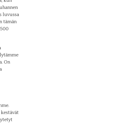
a, kun
tuhannen
s luvussa
un tämän
 500
a
jelytämme
a. On
a
ämme.
 kestävät
ytetyt