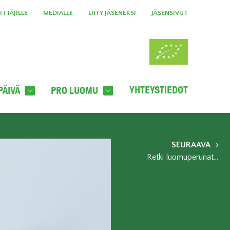
TTÄJILLE
MEDIALLE
LIITY JÄSENEKSI
JÄSENSIVUT
YHTEYSTIEDOT
PÄIVÄ
PRO LUOMU
SEURAAVA
Retki luomuperunatilalle