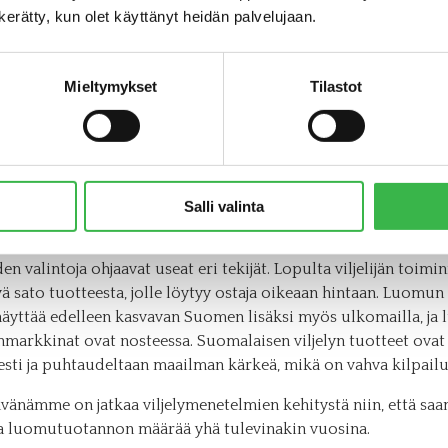
estäviä viljelymenetelmiä ja saada ne tehokkaasti
n kerätty, kun olet käyttänyt heidän palvelujaan.
iljelijöidemme käyttöön.
 määrä ja kysyntä ovat kasvussa
Mieltymykset
Tilastot
 luomuohjelmassa on siis käynnistynyt toinen vuosi. Yhteensä 
ssa käynnissä on kuitenkin jo kolmas kerta luomun parissa,
et panostukset tehtiin jo 1990-luvulla. Aiemmin aika ei ole ol
ollisen mittakaavan luomutuotannolle, mutta nyt tilanne vaik
Salli valinta
– luomulle on selkeästi kysyntää.
iden valintoja ohjaavat useat eri tekijät. Lopulta viljelijän toimi
ä sato tuotteesta, jolle löytyy ostaja oikeaan hintaan. Luomun
näyttää edelleen kasvavan Suomen lisäksi myös ulkomailla, ja
markkinat ovat nosteessa. Suomalaisen viljelyn tuotteet ovat
esti ja puhtaudeltaan maailman kärkeä, mikä on vahva kilpailut
ävänämme on jatkaa viljelymenetelmien kehitystä niin, että s
a luomutuotannon määrää yhä tulevinakin vuosina.