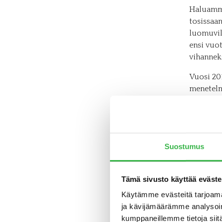
Haluamme
tosissaan
luomuvilj
ensi vuot
vihanneks
Vuosi 201
menetelmi
ei kannat
ovat olle
kuivuude
torjunna
Suostumus
Räpillä 
uudet me
Tämä sivusto käyttää eväste
kokemuks
vuonna vi
Käytämme evästeitä tarjoama
luomuun s
ja kävijämäärämme analysoim
liittyen
kumppaneillemme tietoja siitä