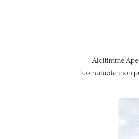
Aloitimme Apet
luomutuotannon pu