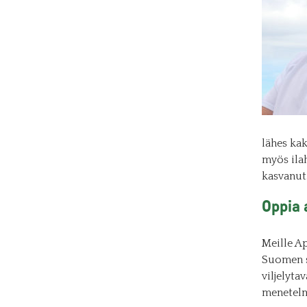
lähes ka
myös ila
kasvanut
Oppia
Meille A
Suomen s
viljelyta
menetelm