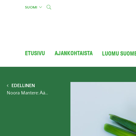
Skip
SUOMI
to
content
ETUSIVU
AJANKOHTAISTA
LUOMU SUOM
EDELLINEN
Noora Mantere: Äärimmäiset sääolot vaativat maalta paljon