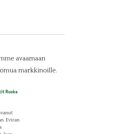
yrimme avaamaan
omua markkinoille.
tit Ruoka
svanut
n. Eviran
a