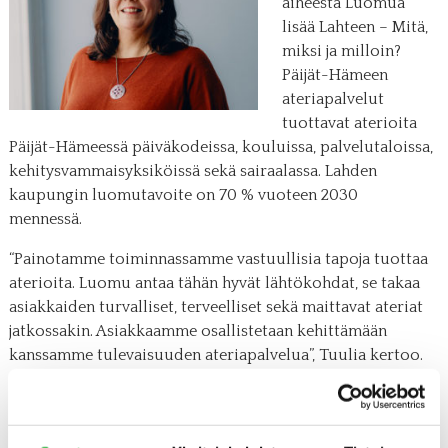
aiheesta Luomua
lisää Lahteen – Mitä,
miksi ja milloin?
Päijät-Hämeen
ateriapalvelut
tuottavat aterioita
Päijät-Hämeessä päiväkodeissa, kouluissa, palvelutaloissa,
kehitysvammaisyksiköissä sekä sairaalassa. Lahden
kaupungin luomutavoite on 70 % vuoteen 2030
mennessä.
“Painotamme toiminnassamme vastuullisia tapoja tuottaa
aterioita. Luomu antaa tähän hyvät lähtökohdat, se takaa
asiakkaiden turvalliset, terveelliset sekä maittavat ateriat
jatkossakin. Asiakkaamme osallistetaan kehittämään
kanssamme tulevaisuuden ateriapalvelua”, Tuulia kertoo.
Tutustu tapahtuman ohjelmaan täältä:
https://ateria.messukeskus.com/ohjelma/