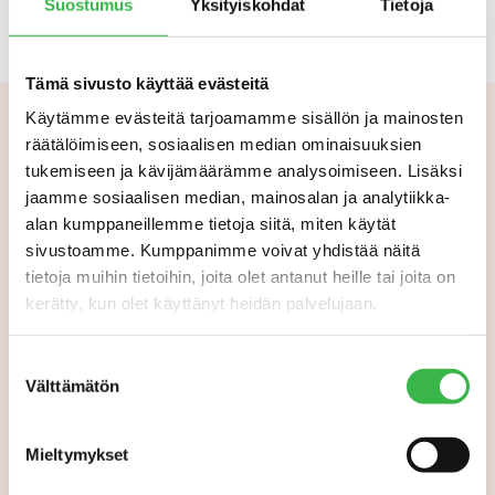
Suostumus
Yksityiskohdat
Tietoja
Tämä sivusto käyttää evästeitä
Käytämme evästeitä tarjoamamme sisällön ja mainosten
räätälöimiseen, sosiaalisen median ominaisuuksien
Aiheeseen liittyvää
tukemiseen ja kävijämäärämme analysoimiseen. Lisäksi
jaamme sosiaalisen median, mainosalan ja analytiikka-
alan kumppaneillemme tietoja siitä, miten käytät
sivustoamme. Kumppanimme voivat yhdistää näitä
tietoja muihin tietoihin, joita olet antanut heille tai joita on
kerätty, kun olet käyttänyt heidän palvelujaan.
Suostumuksen
Välttämätön
valinta
Mieltymykset