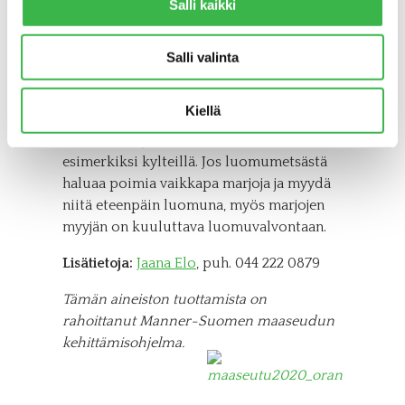
Salli kaikki
keskukselle vuosittain ilmoitus, josta
ilmenee, mitä kaikkea sieltä on tarkoitus
Salli valinta
kerätä.
Ulkopuolisen silmiin luomukeruualue ei
Kiellä
erotu muusta metsästä, jollei
maanomistaja erikseen kerro asiasta
esimerkiksi kylteillä. Jos luomumetsästä
haluaa poimia vaikkapa marjoja ja myydä
niitä eteenpäin luomuna, myös marjojen
myyjän on kuuluttava luomuvalvontaan.
Lisätietoja:
Jaana Elo
, puh. 044 222 0879
Tämän aineiston tuottamista on
rahoittanut Manner-Suomen maaseudun
kehittämisohjelma.