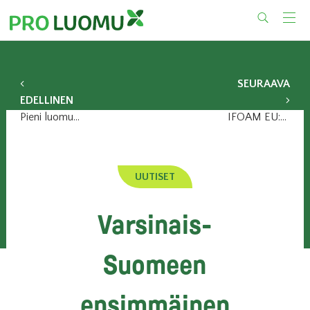
Skip
to
content
SEURAAVA
EDELLINEN
Pieni luomutietovisa
IFOAM EU:n visio: luomusta valtavirtaa
UUTISET
Varsinais-
Suomeen
ensimmäinen