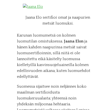
Jaana Elo sertifioi omat ja naapurien
metsät luomuksi.
Karunan luomumetsä on kolmen
luomutilan omistuksessa.
Jaana Elon
ja
hänen kahden naapurinsa metsät saivat
luomusertifioinnin, sillä niitä ei ole
lannoitettu eikä käsitelty luomussa
kielletyillä kasvinsuojeluaineilla kolmen
edellisvuoden aikana, kuten luomuehdot
edellyttävät.
Suomessa sijaitsee noin neljännes koko
maailman sertifioidusta
luomukeruualasta; yhteensä noin
yhdeksän miljoonaa hehtaaria.