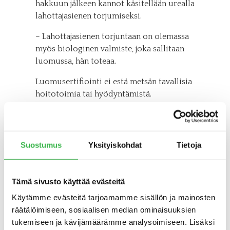
hakkuun jälkeen kannot käsitellään urealla
lahottajasienen torjumiseksi.
– Lahottajasienen torjuntaan on olemassa
myös biologinen valmiste, joka sallitaan
luomussa, hän toteaa.
Luomusertifiointi ei estä metsän tavallisia
hoitotoimia tai hyödyntämistä.
Luomumetsässä vain lannoitus ja tietyt
kasvinsuojeluaineet ovat kiellettyjä.
Suostumus
Yksityiskohdat
Tietoja
Luomustatus lyhennetyllä
Tämä sivusto käyttää evästeitä
aikataululla
Käytämme evästeitä tarjoamamme sisällön ja mainosten
räätälöimiseen, sosiaalisen median ominaisuuksien
Elon ja naapurien metsät saivat
tukemiseen ja kävijämäärämme analysoimiseen. Lisäksi