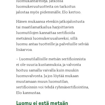
luomukantarelleja. Jatkossa
luomukeruutuotteita on tarkoitus
jalostaa myös pidemmälle, Elo kertoo.
Hänen mukaansa etenkin jatkojalostusta
tai maatilamatkailua harjoittavien
luomutilojen kannattaa sertifioida
metsänsä luomukeruualueeksi, sillä
luomu antaa tuotteille ja palveluille selvää
lisäarvoa.
– Luomutilallisille metsän sertifioinnista
ei ole suuria kustannuksia, ja valvonta
hoituu samalla vaivalla kuin muukin
luomuvalvonta. Ja jos löytää mukaan
muutamaan muun luomutilan,
sertifioinnin voi tehdä ryhmäsertifiointina,
Elo kannustaa.
Luomu ei estä metsän