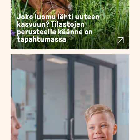
Joko luomu lähti uuteen
kasvuun? Tilastojen
perusteella käänne on
tapahtumassa