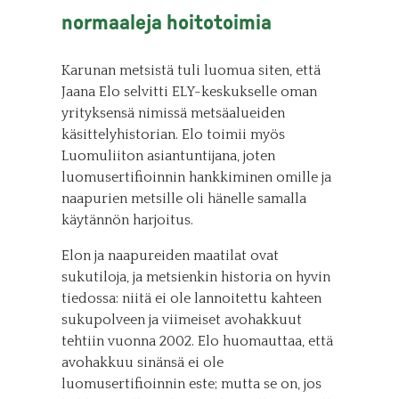
normaaleja hoitotoimia
Karunan metsistä tuli luomua siten, että
Jaana Elo selvitti ELY-keskukselle oman
yrityksensä nimissä metsäalueiden
käsittelyhistorian. Elo toimii myös
Luomuliiton asiantuntijana, joten
luomusertifioinnin hankkiminen omille ja
naapurien metsille oli hänelle samalla
käytännön harjoitus.
Elon ja naapureiden maatilat ovat
sukutiloja, ja metsienkin historia on hyvin
tiedossa: niitä ei ole lannoitettu kahteen
sukupolveen ja viimeiset avohakkuut
tehtiin vuonna 2002. Elo huomauttaa, että
avohakkuu sinänsä ei ole
luomusertifioinnin este; mutta se on, jos