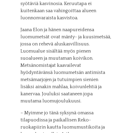
syötäviä kasvinosia. Keruutapa ei
kuitenkaan saa vahingoittaa alueen
luonnonvaraista kasvistoa.
Jaana Elon ja hänen naapureidensa
luomumetsät ovat mänty- ja kuusimetsää,
jossa on rehevä aluskasvillisuus.
Luomualue sisältää myös pienen
suoalueen ja muutaman koivikon.
Metsänomistajat kaavailevat
hyödyntävänsä luomumetsän antimista
metsämarjojen ja tutuimpien sienien
lisäksi ainakin mahlaa, koivunlehtiä ja
kanervaa. Jouluksi saataneen jopa
muutama luomujoulukuusi.
– Myimme jo tänä syksynä omassa
tilapuodissa ja paikallisen Reko-
ruokapiirin kautta luomumustikoita ja