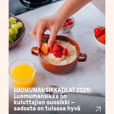
LUOMUMANSIKKATILAT 2026:
Luomumansikka on
kuluttajien suosikki –
sadosta on tulossa hyvä