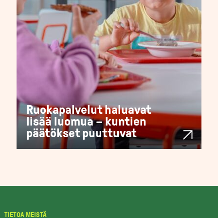
Ruokapalvelut haluavat
lisää luomua – kuntien
päätökset puuttuvat
TIETOA MEISTÄ