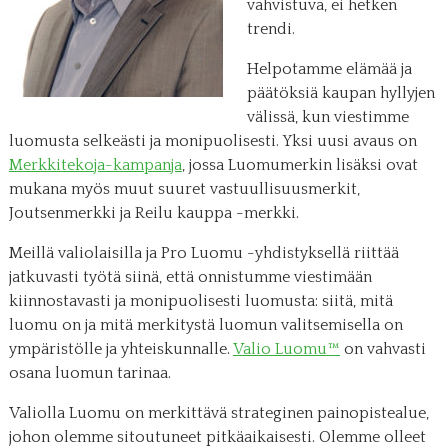
vahvistuva, ei hetken
trendi.
Helpotamme elämää ja
päätöksiä kaupan hyllyjen
välissä, kun viestimme
luomusta selkeästi ja monipuolisesti. Yksi uusi avaus on
Merkkitekoja-kampanja
, jossa Luomumerkin lisäksi ovat
mukana myös muut suuret vastuullisuusmerkit,
Joutsenmerkki ja Reilu kauppa -merkki.
Meillä valiolaisilla ja Pro Luomu -yhdistyksellä riittää
jatkuvasti työtä siinä, että onnistumme viestimään
kiinnostavasti ja monipuolisesti luomusta: siitä, mitä
luomu on ja mitä merkitystä luomun valitsemisella on
ympäristölle ja yhteiskunnalle.
Valio Luomu™
on vahvasti
osana luomun tarinaa.
Valiolla Luomu on merkittävä strateginen painopistealue,
johon olemme sitoutuneet pitkäaikaisesti. Olemme olleet