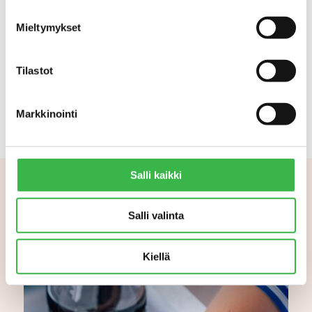
Mieltymykset
Tilastot
Markkinointi
Salli kaikki
Aiheeseen liittyvää
Salli valinta
Kiellä