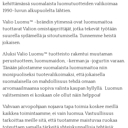
kehittämässä suomalaista luomutuotteiden valikoimaa
1990-luvun alkupuolelta lähtien.
Valio Luomu™ -brändin ytimessä ovat luomumaitoa
tuottavat Valion omistajayrittäjät, jotka tekevät työtään
suurella sydämellä ja sitoutumisella. Tunnemme heistä
jokaisen.
Aluksi Valio Luomu™ tuotteisto rakentui muutaman
perustuotteen, luomumaidon, -kerman ja -jogurtin varaan.
Tänään jalostamme suomalaista luomumaitoa niin
monipuoliseksi tuotevalikoimaksi, että jokaisella
suomalaisella on mahdollisuus tehdä omaan
arvomaailmaansa sopiva valinta kaupan hyllyllä. Luomun
valitseminen ei koskaan ole ollut näin helppoa!
Vahvaan arvopohjaan nojaava tapa toimia koskee meillä
kaikkea toimintaamme, ei vain luomua. Vastuullisuus
tarkoittaa meille sitä, että tuotamme maistuvaa ruokaa
toteuttaen samalla tärkeitä yhteiskunnallisia tehtäviä: