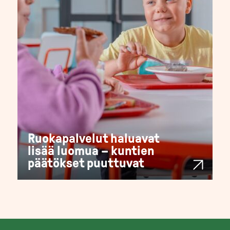
Ruokapalvelut haluavat
lisää luomua – kuntien
päätökset puuttuvat