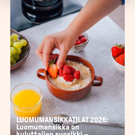
LUOMUMANSIKKATILAT 2026:
Luomumansikka on
kuluttajien suosikki –