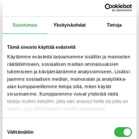
Tule mukaan tekemään Merkkitekoja kanssamme! Nähdään
kaupan hyllyjen välissä sekä vaikkapa Twitterissä, jossa
keskustelua vastuullisista valinnoista käydään
Suostumus
Yksityiskohdat
Tietoja
aihetunnisteella
#merkkitekoja
.
Tämä sivusto käyttää evästeitä
Käytämme evästeitä tarjoamamme sisällön ja mainosten
räätälöimiseen, sosiaalisen median ominaisuuksien
tukemiseen ja kävijämäärämme analysoimiseen. Lisäksi
jaamme sosiaalisen median, mainosalan ja analytiikka-
alan kumppaneillemme tietoja siitä, miten käytät
sivustoamme. Kumppanimme voivat yhdistää näitä
tietoja muihin tietoihin, joita olet antanut heille tai joita on
kerätty, kun olet käyttänyt heidän palvelujaan.
Suostumuksen
Välttämätön
valinta