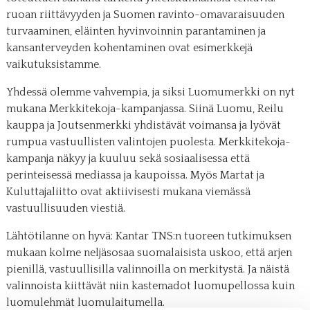
ruoan riittävyyden ja Suomen ravinto-omavaraisuuden
turvaaminen, eläinten hyvinvoinnin parantaminen ja
kansanterveyden kohentaminen ovat esimerkkejä
vaikutuksistamme.
Yhdessä olemme vahvempia, ja siksi Luomumerkki on nyt
mukana Merkkitekoja-kampanjassa. Siinä Luomu, Reilu
kauppa ja Joutsenmerkki yhdistävät voimansa ja lyövät
rumpua vastuullisten valintojen puolesta. Merkkitekoja-
kampanja näkyy ja kuuluu sekä sosiaalisessa että
perinteisessä mediassa ja kaupoissa. Myös Martat ja
Kuluttajaliitto ovat aktiivisesti mukana viemässä
vastuullisuuden viestiä.
Lähtötilanne on hyvä: Kantar TNS:n tuoreen tutkimuksen
mukaan kolme neljäsosaa suomalaisista uskoo, että arjen
pienillä, vastuullisilla valinnoilla on merkitystä. Ja näistä
valinnoista kiittävät niin kastemadot luomupellossa kuin
luomulehmät luomulaitumella.