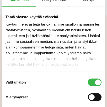
Tämä sivusto käyttää evästeitä
Käytämme evästeitä tarjoamamme sisällön ja mainosten
räätälöimiseen, sosiaalisen median ominaisuuksien
Aiheeseen liittyvää
tukemiseen ja kävijämäärämme analysoimiseen. Lisäksi
jaamme sosiaalisen median, mainosalan ja analytiikka-
alan kumppaneillemme tietoja siitä, miten käytät
sivustoamme. Kumppanimme voivat yhdistää näitä
tietoja muihin tietoihin, joita olet antanut heille tai joita on
kerätty, kun olet käyttänyt heidän palvelujaan.
Suostumuksen
Välttämätön
valinta
Mieltymykset