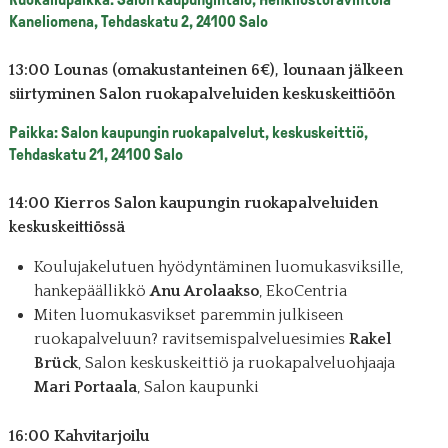
Kaneliomena, Tehdaskatu 2, 24100 Salo
13:00 Lounas (omakustanteinen 6€), lounaan jälkeen
siirtyminen Salon ruokapalveluiden keskuskeittiöön
Paikka: Salon kaupungin ruokapalvelut, keskuskeittiö,
Tehdaskatu 21, 24100 Salo
14:00 Kierros Salon kaupungin ruokapalveluiden
keskuskeittiössä
Koulujakelutuen hyödyntäminen luomukasviksille,
hankepäällikkö
Anu Arolaakso
, EkoCentria
Miten luomukasvikset paremmin julkiseen
ruokapalveluun? ravitsemispalveluesimies
Rakel
Brück
, Salon keskuskeittiö ja ruokapalveluohjaaja
Mari Portaala
, Salon kaupunki
16:00 Kahvitarjoilu