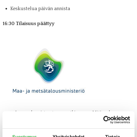
Keskustelua päivän annista
16:30 Tilaisuus päättyy
Luomukasvisten teemaretki on osa Mitä se luomu
oikeastaan on -hanketta, jota rahoittaa maa- ja
metsätalousministeriö.
Suostumus
Yksityiskohdat
Tietoja