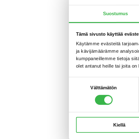
– Kampan
Suostumus
että yhä
Uudistus 
Tämä sivusto käyttää eväste
Pro Luom
Käytämme evästeitä tarjoama
laatujärj
ja kävijämäärämme analysoim
euroa, j
kumppaneillemme tietoja siitä
täytettäv
olet antanut heille tai joita o
Pro Luom
Suostumuksen
Suomeen 
Välttämätön
valinta
loppuvuo
metsätal
mallina m
– Rahoit
Kiellä
kannalta.
hakemukse