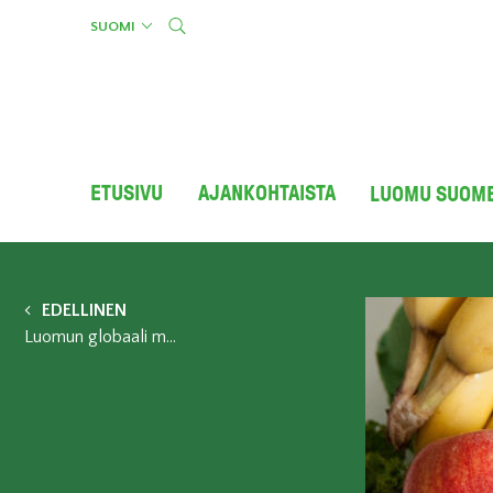
Skip
SUOMI
to
content
ETUSIVU
AJANKOHTAISTA
LUOMU SUOM
EDELLINEN
Luomun globaali myynti nousi yli sataan miljardiin dollariin