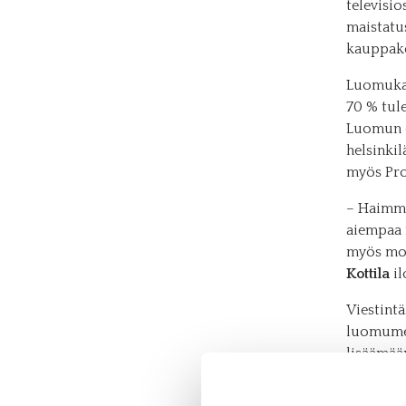
televisio
maistatu
kauppake
Luomukam
70 % tul
Luomun o
helsinki
myös Pro
– Haimme
aiempaa 
myös mon
Kottila
il
Viestint
luomumer
lisäämää
lisäänty
melko pi