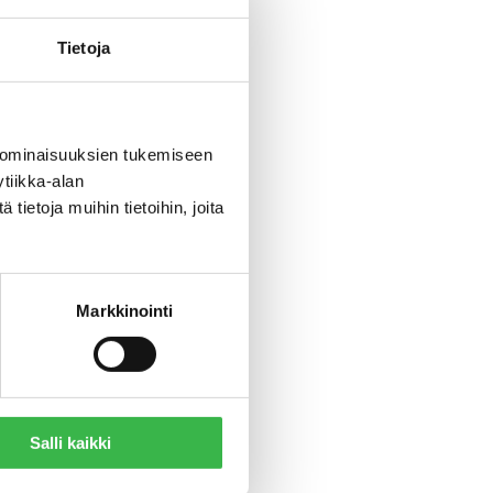
siten,
Tietoja
tisoi.
keiden
 ominaisuuksien tukemiseen
oonaa
tiikka-alan
usten on
ietoja muihin tietoihin, joita
etty
Markkinointi
toimivan
ien
Salli kaikki
nhän