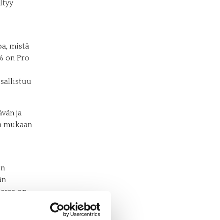
ltyy
a, mistä
% on Pro
sallistuu
vän ja
ön mukaan
:n
än
essa on
 on yhä