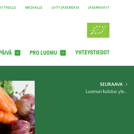
TTÄJILLE
MEDIALLE
LIITY JÄSENEKSI
JÄSENSIVUT
YHTEYSTIEDOT
PÄIVÄ
PRO LUOMU
SEURAAVA
Luomun kulutus yleistyy – lähes joka kolmas käyttää viikoittain