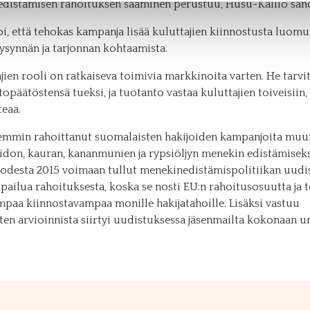
distämisen rahoituksen saaminen perustuu, Husu-Kallio san
i, että tehokas kampanja lisää kuluttajien kiinnostusta luomuu
ysynnän ja tarjonnan kohtaamista.
jien rooli on ratkaiseva toimivia markkinoita varten. He tarvi
topäätöstensä tueksi, ja tuotanto vastaa kuluttajien toiveisiin
teaa.
emmin rahoittanut suomalaisten hakijoiden kampanjoita mu
aidon, kauran, kananmunien ja rypsiöljyn menekin edistämiseks
desta 2015 voimaan tullut menekinedistämispolitiikan uudi
ilpailua rahoituksesta, koska se nosti EU:n rahoitusosuutta ja te
empaa kiinnostavampaa monille hakijatahoille. Lisäksi vastuu
en arvioinnista siirtyi uudistuksessa jäsenmailta kokonaan un