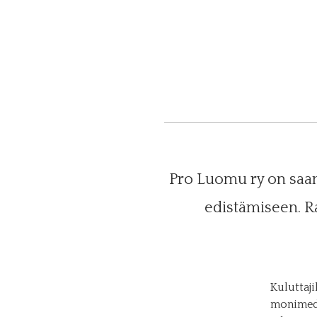
Pro Luomu ry on saa
edistämiseen. R
Kuluttaj
monimedi