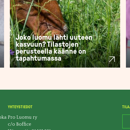
Joko luomu lähti uuteen
kasvuun? Tilastojen
perusteella käänne on
tapahtumassa
YHTEYSTIEDOT
TILA
oka
Pro Luomu ry
c/o Boffice