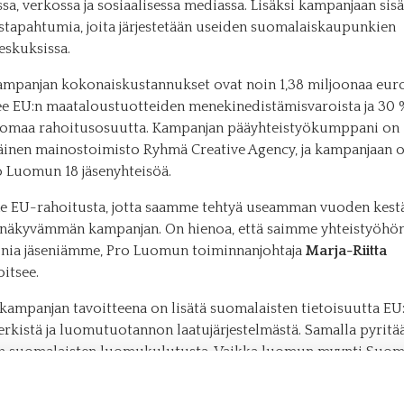
ssa, verkossa ja sosiaalisessa mediassa. Lisäksi kampanjaan sisä
stapahtumia, joita järjestetään useiden suomalaiskaupunkien
skuksissa.
panjan kokonaiskustannukset ovat noin 1,38 miljoonaa euro
ee EU:n maataloustuotteiden menekinedistämisvaroista ja 30 
maa rahoitusosuutta. Kampanjan pääyhteistyökumppani on
läinen mainostoimisto Ryhmä Creative Agency, ja kampanjaan o
 Luomun 18 jäsenyhteisöä.
 EU-rahoitusta, jotta saamme tehtyä useamman vuoden kestä
näkyvämmän kampanjan. On hienoa, että saimme yhteistyöh
ia jäseniämme, Pro Luomun toiminnanjohtaja
Marja-Riitta
oitsee.
äkampanjan tavoitteena on lisätä suomalaisten tietoisuutta EU
kistä ja luomutuotannon laatujärjestelmästä. Samalla pyritä
n suomalaisten luomukulutusta. Vaikka luomun myynti Suom
nyt koko 2010-luvun ajan, luomua ostavien kuluttajien joukko
eni.