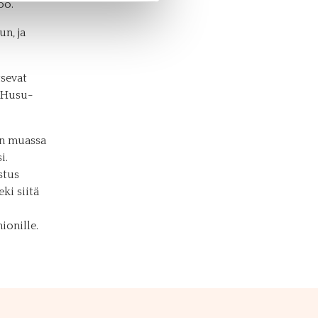
oo.
n, ja
tsevat
, Husu-
un muassa
i.
stus
ki siitä
ionille.