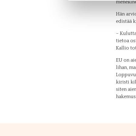
menekine
Hän arvio
edistää k
– Kulutta
tietoa os
Kallio to
EU on ai
lihan, m
Loppuvuo
kiristi k
siten ai
hakemust