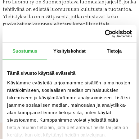
Pro Luomu ry on Suomen johtava luomualan järjestö, jonka
tehtävänä on edistää luomuruuan kulutusta ja tuotantoa.
Yhdistyksellä on n. 80 jäsentä, jotka edustavat koko
ruokaketjua; kauppaa, elintarviketeollisuutta ja
luomuviljelijöitä. Pro Luomu kokoaa luomun tekijät
yhteistyöhön, tuottaa tietoa ja viestii luomutuotannon ja -
kulutuksen kehittymisestä Suomessa ja maailmalla
Suostumus
Yksityiskohdat
Tietoja
Katso myös
Tämä sivusto käyttää evästeitä
Käytämme evästeitä tarjoamamme sisällön ja mainosten
PRO LUOMUN JÄSENET
räätälöimiseen, sosiaalisen median ominaisuuksien
PRO LUOMUN TOIMINTA
tukemiseen ja kävijämäärämme analysoimiseen. Lisäksi
jaamme sosiaalisen median, mainosalan ja analytiikka-
alan kumppaneillemme tietoja siitä, miten käytät
sivustoamme. Kumppanimme voivat yhdistää näitä
tietoja muihin tietoihin, joita olet antanut heille tai joita on
kerätty, kun olet käyttänyt heidän palvelujaan.