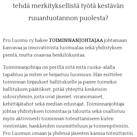
tehdä merkityksellistä työtä kestävän
ruuantuotannon puolesta?
Pro Luomu ry hakee
TOIMINNANJOHTAJAA
johtamaan
kasvavaa ja innovatiivista luomualaa sekä yhdistyksen
pientä, mutta osaavaa henkilökuntaa.
Toiminnanjohtaja on perillä siitä mitä ruoka-alalla
tapahtuu ja miten se heijastuu luomuun. Hän esittelee
toiminnan linjaukset hallitukselle ja panee toimeksi
hallituksen päätökset, pitää yhteyttä keskeisiin
sidosryhmiin, joita ovat jäsenet, viranomaiset,
kehittäjätahot sekä median edustajat. Toiminnanjohtaja
johtaa yhdistyksen toimintaa ja taloutta sekä osallistuu
myös aktiivisesti toiminnan toteuttamiseen kuten
viestintään, hankkeiden suunnitteluun ja toimenpiteisiin,
Pro Luomun omaan ja yhdessä jäsenten kanssa toteuttaviin