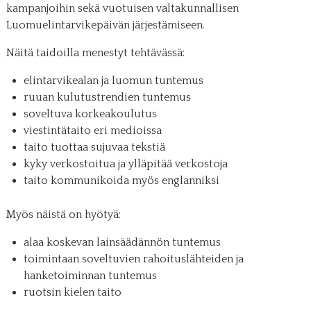
kampanjoihin sekä vuotuisen valtakunnallisen
Luomuelintarvikepäivän järjestämiseen.
Näitä taidoilla menestyt tehtävässä:
elintarvikealan ja luomun tuntemus
ruuan kulutustrendien tuntemus
soveltuva korkeakoulutus
viestintätaito eri medioissa
taito tuottaa sujuvaa tekstiä
kyky verkostoitua ja ylläpitää verkostoja
taito kommunikoida myös englanniksi
Myös näistä on hyötyä:
alaa koskevan lainsäädännön tuntemus
toimintaan soveltuvien rahoituslähteiden ja
hanketoiminnan tuntemus
ruotsin kielen taito