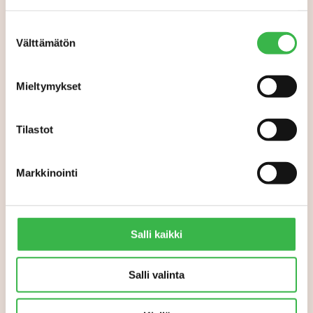
Aiheeseen liittyvää
Suostumuksen
Välttämätön
valinta
Mieltymykset
Tilastot
Markkinointi
Salli kaikki
Salli valinta