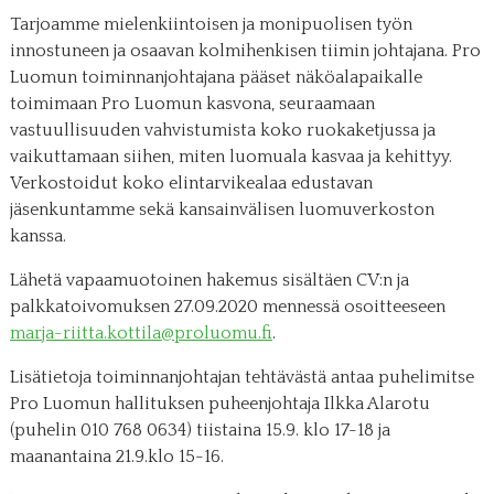
Tarjoamme mielenkiintoisen ja monipuolisen työn
innostuneen ja osaavan kolmihenkisen tiimin johtajana. Pro
Luomun toiminnanjohtajana pääset näköalapaikalle
toimimaan Pro Luomun kasvona, seuraamaan
vastuullisuuden vahvistumista koko ruokaketjussa ja
vaikuttamaan siihen, miten luomuala kasvaa ja kehittyy.
Verkostoidut koko elintarvikealaa edustavan
jäsenkuntamme sekä kansainvälisen luomuverkoston
kanssa.
Lähetä vapaamuotoinen hakemus sisältäen CV:n ja
palkkatoivomuksen 27.09.2020 mennessä osoitteeseen
marja-riitta.kottila@proluomu.fi
.
Lisätietoja toiminnanjohtajan tehtävästä antaa puhelimitse
Pro Luomun hallituksen puheenjohtaja Ilkka Alarotu
(puhelin 010 768 0634) tiistaina 15.9. klo 17-18 ja
maanantaina 21.9.klo 15-16.