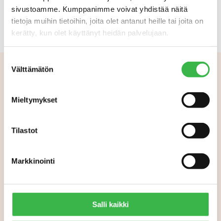
sivustoamme. Kumppanimme voivat yhdistää näitä
tietoja muihin tietoihin, joita olet antanut heille tai joita on
kerätty, kun olet käyttänyt heidän palvelujaan.
Suostumuksen
Välttämätön
valinta
Aiheeseen liittyvää
Mieltymykset
Tilastot
Markkinointi
Salli kaikki