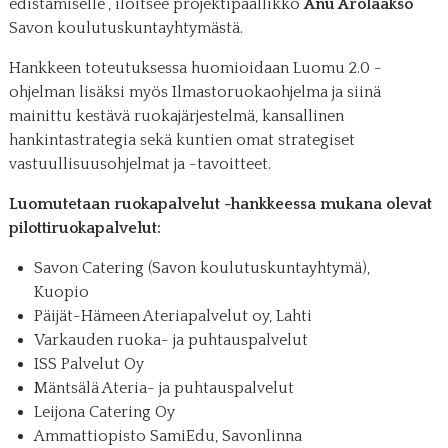
edistämiselle”, iloitsee projektipäällikkö
Anu Arolaakso
Savon koulutuskuntayhtymästä.
Hankkeen toteutuksessa huomioidaan Luomu 2.0 -
ohjelman lisäksi myös Ilmastoruokaohjelma ja siinä
mainittu kestävä ruokajärjestelmä, kansallinen
hankintastrategia sekä kuntien omat strategiset
vastuullisuusohjelmat ja -tavoitteet.
Luomutetaan ruokapalvelut -hankkeessa mukana olevat
pilottiruokapalvelut:
Savon Catering (Savon koulutuskuntayhtymä),
Kuopio
Päijät-Hämeen Ateriapalvelut oy, Lahti
Varkauden ruoka- ja puhtauspalvelut
ISS Palvelut Oy
Mäntsälä Ateria- ja puhtauspalvelut
Leijona Catering Oy
Ammattiopisto SamiEdu, Savonlinna