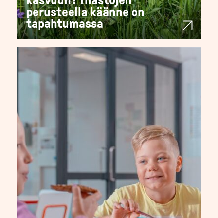
kasvuun? Tilastojen
perusteella käänne on
tapahtumassa