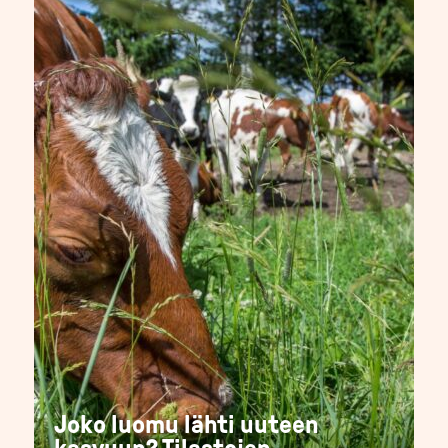
Joko luomu lähti uuteen