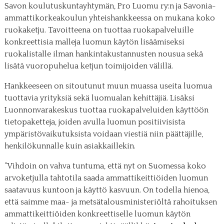
Savon koulutuskuntayhtymän, Pro Luomu ry:n ja Savonia-
ammattikorkeakoulun yhteishankkeessa on mukana koko
ruokaketju. Tavoitteena on tuottaa ruokapalveluille
konkreettisia malleja luomun käytön lisäämiseksi
ruokalistalle ilman hankintakustannusten nousua sekä
lisätä vuoropuhelua ketjun toimijoiden välillä.
Hankkeeseen on sitoutunut muun muassa useita luomua
tuottavia yrityksiä sekä luomualan kehittäjiä. Lisäksi
Luonnonvarakeskus tuottaa ruokapalveluiden käyttöön
tietopaketteja, joiden avulla luomun positiivisista
ympäristövaikutuksista voidaan viestiä niin päättäjille,
henkilökunnalle kuin asiakkaillekin.
”Vihdoin on vahva tuntuma, että nyt on Suomessa koko
arvoketjulla tahtotila saada ammattikeittiöiden luomun
saatavuus kuntoon ja käyttö kasvuun. On todella hienoa,
että saimme maa- ja metsätalousministeriöltä rahoituksen
ammattikeittiöiden konkreettiselle luomun käytön