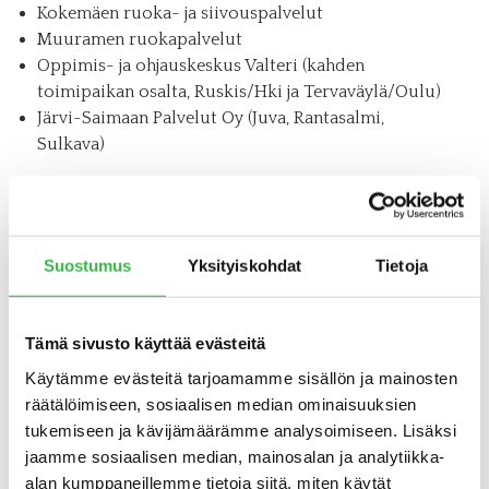
Kokemäen ruoka- ja siivouspalvelut
Muuramen ruokapalvelut
Oppimis- ja ohjauskeskus Valteri (kahden
toimipaikan osalta, Ruskis/Hki ja Tervaväylä/Oulu)
Järvi-Saimaan Palvelut Oy (Juva, Rantasalmi,
Sulkava)
Lisätietoja:
Anu Arolaakso, Savon koulutuskuntayhtymä/EkoCentria,
Suostumus
Yksityiskohdat
Tietoja
puh. 044 785 4048, anu.arolaakso@sakky.fi
https://www.luomuravintola.fi/luru–hanke
Tämä sivusto käyttää evästeitä
Käytämme evästeitä tarjoamamme sisällön ja mainosten
räätälöimiseen, sosiaalisen median ominaisuuksien
tukemiseen ja kävijämäärämme analysoimiseen. Lisäksi
jaamme sosiaalisen median, mainosalan ja analytiikka-
alan kumppaneillemme tietoja siitä, miten käytät