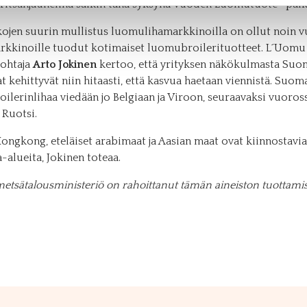
itsanjauheliha saikin tänä syksynä Vuoden Luomutuote -palk
kojen suurin mullistus luomulihamarkkinoilla on ollut noin v
arkkinoille tuodut kotimaiset luomubroilerituotteet. L´Uom
johtaja
Arto Jokinen
kertoo, että yrityksen näkökulmasta Su
 kehittyvät niin hitaasti, että kasvua haetaan viennistä. Suom
ilerinlihaa viedään jo Belgiaan ja Viroon, seuraavaksi vuoros
 Ruotsi.
ongkong, eteläiset arabimaat ja Aasian maat ovat kiinnostavia
alueita, Jokinen toteaa.
etsätalousministeriö on rahoittanut tämän aineiston tuottamis