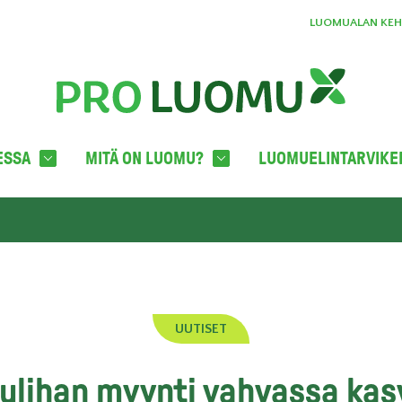
LUOMUALAN KEHI
ESSA
MITÄ ON LUOMU?
LUOMUELINTARVIKE
UUTISET
ulihan myynti vahvassa kas