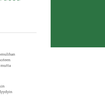
omulihan
uoteen
 mutta
kin
Myydyin