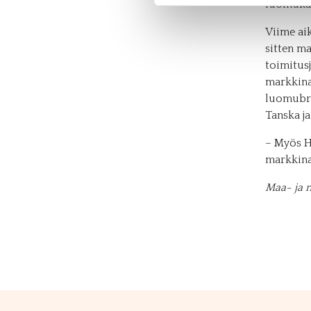
luomukar
Viime ai
sitten m
toimitus
markkinat
luomubro
Tanska ja
– Myös H
markkina-
Maa- ja m