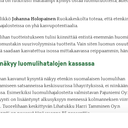
illa on tutkitusti matalampi kynnys ostaa luomutuotteita, Mie
likkö
Johanna Holopainen
Ruokakeskolta toteaa, että etenki
ajalosteissa on yhä kasvupotentiaalia.
ihan tuotteistukseen tulisi kiinnittää entistä enemmän huomi
omustakin suurivolyymisia tuotteita. Vain siten luomun osuut
ä saadaan kasvatettua isossa mittakaavassa reippaammin, hän
näkyy luomulihatalojen kassassa
an kasvanut kysyntä näkyy etenkin suomalaisen luomulihan
amiseen satsanneissa keskisuurissa lihayrityksissä, ei niinkään
ssa. Esimerkiksi luomulihajalosteita valmistavan Pajuniemi Oy
nti on lisääntynyt alkusyksyyn mennessä kolmanneksen vii
. Tuorelihaan keskittyvän Lihatukku Harri Tamminen Oy:n
nti on noussut tänä vuonna 85 prosenttia.
n ollut aika tasaista eri tuoteryhmissä. Luomu-ulkofileestä ja