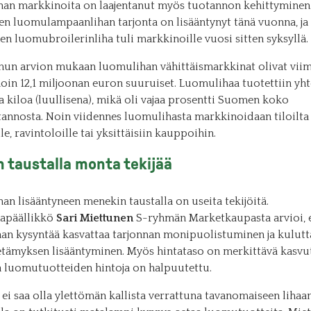
an markkinoita on laajentanut myös tuotannon kehittyminen
en luomulampaanlihan tarjonta on lisääntynyt tänä vuonna, ja
n luomubroilerinliha tuli markkinoille vuosi sitten syksyllä.
un arvion mukaan luomulihan vähittäismarkkinat olivat vii
oin 12,1 miljoonan euron suuruiset. Luomulihaa tuotettiin yht
 kiloa (luullisena), mikä oli vajaa prosentti Suomen koko
tannosta. Noin viidennes luomulihasta markkinoidaan tiloilta
lle, ravintoloille tai yksittäisiin kauppoihin.
 taustalla monta tekijää
n lisääntyneen menekin taustalla on useita tekijöitä.
apäällikkö
Sari Miettunen
S-ryhmän Marketkaupasta arvioi, 
an kysyntää kasvattaa tarjonnan monipuolistuminen ja kulutt
tämyksen lisääntyminen. Myös hintataso on merkittävä kasvut
 luomutuotteiden hintoja on halpuutettu.
i saa olla ylettömän kallista verrattuna tavanomaiseen lihaan