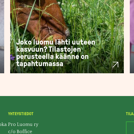
Joko luomu lähti uuteen
kasvuun? Tilastojen
perusteella käänne on
tapahtumassa
YHTEYSTIEDOT
TILA
oka
Pro Luomu ry
c/o Boffice