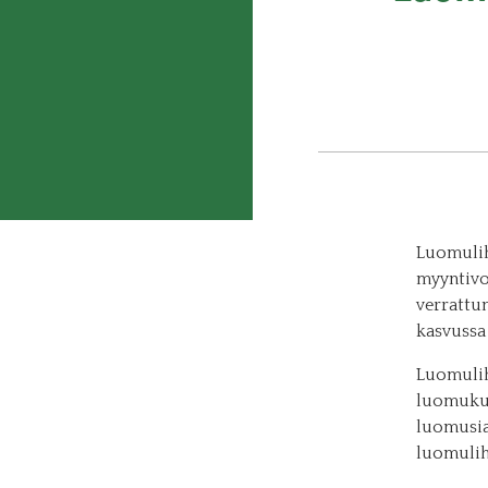
Luomulih
myyntivo
verrattu
kasvussa 
Luomulih
luomukul
luomusia
luomuliha