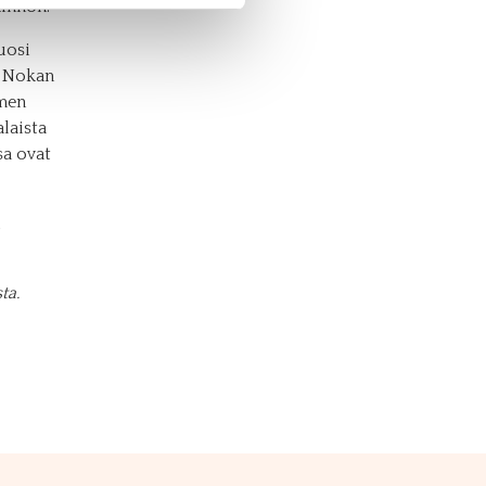
innon.
uosi
u Nokan
omen
alaista
sa ovat
ta.