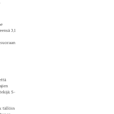
.
me
eensä 3,1
 suoraan
että
ajien
ekijä; S-
: tällöin