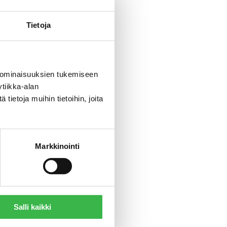
lm
Tietoja
sta on
uraaka-
 ominaisuuksien tukemiseen
avuus ja
tiikka-alan
ietoja muihin tietoihin, joita
ille on
nalysoi.
Markkinointi
n
ta
 vuoden
nen on
Salli kaikki
Tammisen