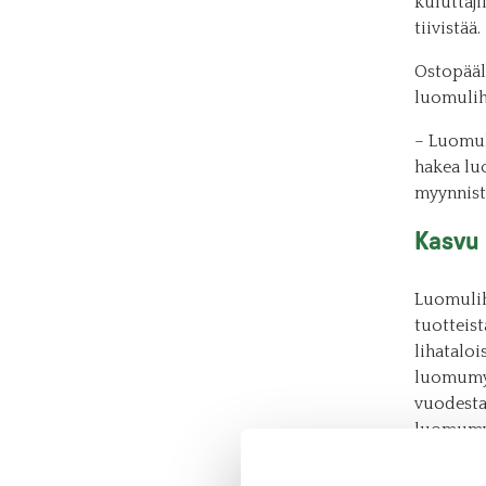
kuluttaj
tiivistää.
Ostopääl
luomulih
– Luomul
hakea lu
myynnist
Kasvu 
Luomulih
tuotteist
lihataloi
luomumyy
vuodesta
luomumyy
– Kasvu o