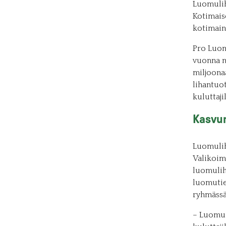
Luomulih
Kotimais
kotimaine
Pro Luom
vuonna n
miljoonaa
lihantuo
kuluttaji
Kasvun
Luomuliha
Valikoim
luomulih
luomutie
ryhmässä
– Luomu e