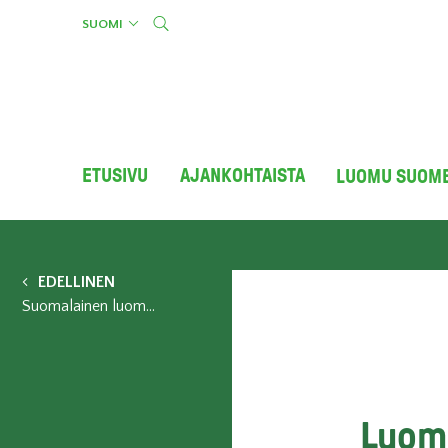
Skip
SUOMI
to
content
ETUSIVU
AJANKOHTAISTA
LUOMU SUOM
EDELLINEN
Suomalainen luomu on tutkitusti puhdasta
Luom