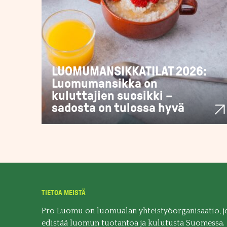
LUOMUMANSIKKATILAT 2026:
Luomumansikka on
kuluttajien suosikki –
sadosta on tulossa hyvä
TIETOA MEISTÄ
Pro Luomu on luomualan yhteistyöorganisaatio, j
edistää luomun tuotantoa ja kulutusta Suomessa.