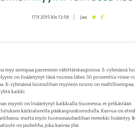
17.11.2015 klo 13:58
Jaa:
a myy aiempaa paremmin vähittäiskaupoissa. S-ryhmässä lu
lyymi on lisääntynyt tänä vuonna lähes 30 prosenttia viime v
na. K-ryhmässä luomulihan myynnin nousu on maltillisempaa,
yhtä kaikki.
an myynti on lisääntynyt kaikkialla Suomessa, ei pelkästään
utuksen kärkialueella pääkaupunkiseudulla. Kasvua on eten
nlihassa, mutta myös luomunaudanlihan menekki lisääntyy. 
tuote on jauheliha, joka kasvaa yhä.