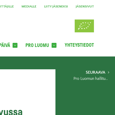
TTÄJILLE
MEDIALLE
LIITY JÄSENEKSI
JÄSENSIVUT
YHTEYSTIEDOT
PÄIVÄ
PRO LUOMU
SEURAAVA
Pro Luomun hallitus uudistui
vussa