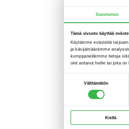
pekonist
Pajuniemi
Suostumus
Myös Tam
Myyntijo
Tämä sivusto käyttää eväste
kotimais
Käytämme evästeitä tarjoama
ainetta 
ja kävijämäärämme analysoim
näkyvyys
kumppaneillemme tietoja siitä
– Kauppa
olet antanut heille tai joita o
saatu se
Suostumuksen
Uutuu
Välttämätön
valinta
Myös uud
kulutust
tuotetta
alussa y
Kiellä
lanseera