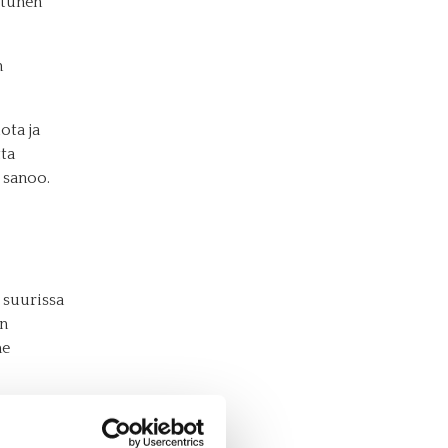
ttunen
n
ota ja
ta
 sanoo.
 suurissa
:n
me
 -