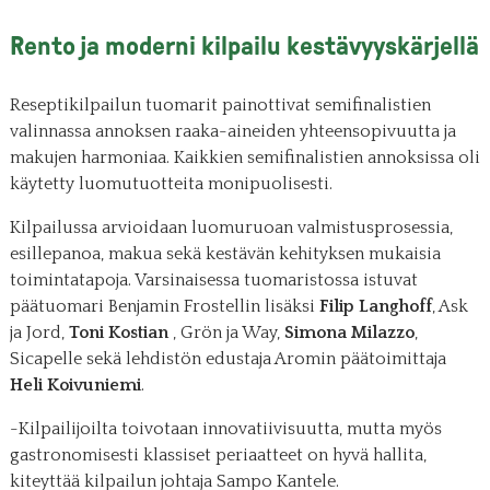
Rento ja moderni kilpailu kestävyyskärjellä
Reseptikilpailun tuomarit painottivat semifinalistien
valinnassa annoksen raaka-aineiden yhteensopivuutta ja
makujen harmoniaa. Kaikkien semifinalistien annoksissa oli
käytetty luomutuotteita monipuolisesti.
Kilpailussa arvioidaan luomuruoan valmistusprosessia,
esillepanoa, makua sekä kestävän kehityksen mukaisia
toimintatapoja. Varsinaisessa tuomaristossa istuvat
päätuomari Benjamin Frostellin lisäksi
Filip Langhoff
, Ask
ja Jord,
Toni Kostian
, Grön ja Way,
Simona Milazzo
,
Sicapelle sekä lehdistön edustaja Aromin päätoimittaja
Heli Koivuniemi
.
-Kilpailijoilta toivotaan innovatiivisuutta, mutta myös
gastronomisesti klassiset periaatteet on hyvä hallita,
kiteyttää kilpailun johtaja Sampo Kantele.