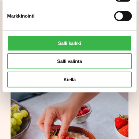
Markkinointi
Aiheeseen liittyvää
Salli kaikki
Salli valinta
Kiellä