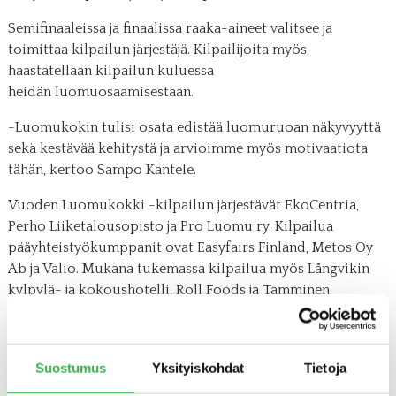
Semifinaaleissa ja finaalissa raaka-aineet valitsee ja
toimittaa kilpailun järjestäjä. Kilpailijoita myös
haastatellaan kilpailun kuluessa
heidän luomuosaamisestaan.
-Luomukokin tulisi osata edistää luomuruoan näkyvyyttä
sekä kestävää kehitystä ja arvioimme myös motivaatiota
tähän, kertoo Sampo Kantele.
Vuoden Luomukokki -kilpailun järjestävät EkoCentria,
Perho Liiketalousopisto ja Pro Luomu ry. Kilpailua
pääyhteistyökumppanit ovat Easyfairs Finland, Metos Oy
Ab ja Valio. Mukana tukemassa kilpailua myös Långvikin
kylpylä- ja kokoushotelli, Roll Foods ja Tamminen.
Lisätietoja:
keittiömestari ja lehtori
Sampo Kantele
, Perho
Suostumus
Yksityiskohdat
Tietoja
Liiketalousopisto ,
Sampo.Kantele@perho.fi
, puh.