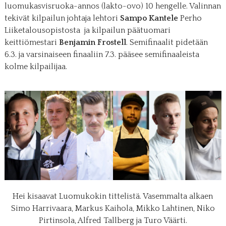
luomukasvisruoka-annos (lakto-ovo) 10 hengelle. Valinnan
tekivät kilpailun johtaja lehtori
Sampo Kantele
Perho
Liiketalousopistosta ja kilpailun päätuomari
keittiömestari
Benjamin Frostell
. Semifinaalit pidetään
6.3. ja varsinaiseen finaaliin 7.3. pääsee semifinaaleista
kolme kilpailijaa.
Hei kisaavat Luomukokin tittelistä. Vasemmalta alkaen
Simo Harrivaara, Markus Kaihola, Mikko Lahtinen, Niko
Pirtinsola, Alfred Tallberg ja Turo Väärti.