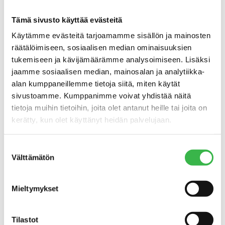
0405460309
Tämä sivusto käyttää evästeitä
kampanjakoordinaattori
Aura Lamminparras
, Pro Luomu
Käytämme evästeitä tarjoamamme sisällön ja mainosten
ry,
aura.lamminparras@proluomu.fi
puh. 0405568097
räätälöimiseen, sosiaalisen median ominaisuuksien
tukemiseen ja kävijämäärämme analysoimiseen. Lisäksi
jaamme sosiaalisen median, mainosalan ja analytiikka-
alan kumppaneillemme tietoja siitä, miten käytät
sivustoamme. Kumppanimme voivat yhdistää näitä
tietoja muihin tietoihin, joita olet antanut heille tai joita on
kerätty, kun olet käyttänyt heidän palvelujaan.
Suostumuksen
Välttämätön
valinta
Mieltymykset
Tilastot