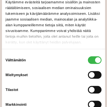
Käytämme evästeitä tarjoamamme sisällön ja mainosten
räätälöimiseen, sosiaalisen median ominaisuuksien
LUOMUMANSIKKATILAT 2026:
tukemiseen ja kävijämäärämme analysoimiseen. Lisäksi
Luomumansikka on
jaamme sosiaalisen median, mainosalan ja analytiikka-
kuluttajien suosikki –
alan kumppaneillemme tietoja siitä, miten käytät
sadosta on tulossa hyvä
sivustoamme. Kumppanimme voivat yhdistää näitä
tietoja muihin tietoihin, joita olet antanut heille tai joita on
kerätty, kun olet käyttänyt heidän palvelujaan.
Suostumuksen
Välttämätön
valinta
Mieltymykset
Tilastot
Markkinointi