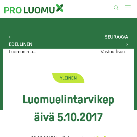
Skip
to
content
SEURAAVA
EDELLINEN
Luomun maailmanmarkkinat kovassa kasvussa
Vastuullisuus vetää luomua ammattikeittiöihin
YLEINEN
Luomuelintarvikep
äivä 5.10.2017