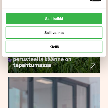
Salli kaikki
Salli valinta
Joko luomu lähti uuteen
Kiellä
kasvuun? Tilastojen
perusteella käänne on
tapahtumassa