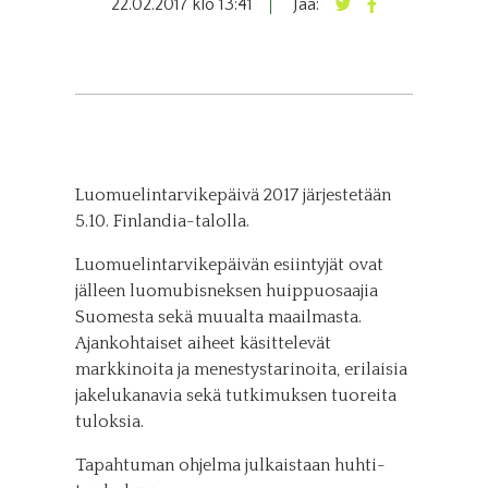
22.02.2017 klo 13:41
Jaa:
Luomuelintarvikepäivä 2017 järjestetään
5.10. Finlandia-talolla.
Luomuelintarvikepäivän esiintyjät ovat
jälleen luomubisneksen huippuosaajia
Suomesta sekä muualta maailmasta.
Ajankohtaiset aiheet käsittelevät
markkinoita ja menestystarinoita, erilaisia
jakelukanavia sekä tutkimuksen tuoreita
tuloksia.
Tapahtuman ohjelma julkaistaan huhti-