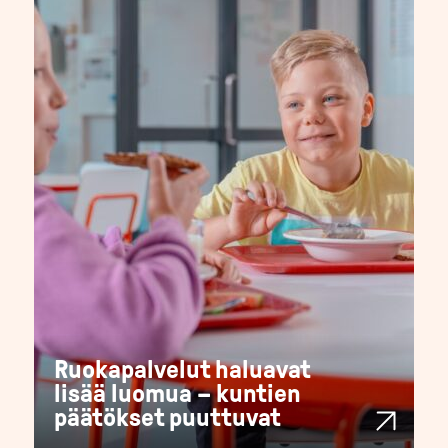
Ruokapalvelut haluavat
lisää luomua – kuntien
päätökset puuttuvat