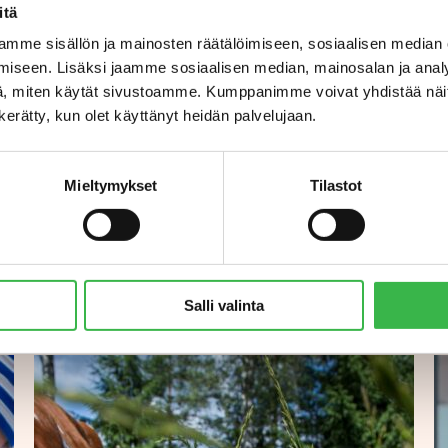
itä
mme sisällön ja mainosten räätälöimiseen, sosiaalisen median
iseen. Lisäksi jaamme sosiaalisen median, mainosalan ja analy
Luomufoorumi on osa Ruokasektorin ko
, miten käytät sivustoamme. Kumppanimme voivat yhdistää näitä t
Manner-Suomen maaseudu
n kerätty, kun olet käyttänyt heidän palvelujaan.
Mieltymykset
Tilastot
Aiheeseen liittyvää
Salli valinta