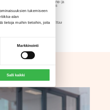
 ominaisuuksien tukemiseen
tiikka-alan
ordinaatiohanketta, jota rahoittaa
ietoja muihin tietoihin, joita
n kehittämisohjelma.
Markkinointi
Salli kaikki