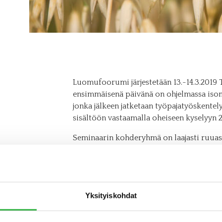
Luomufoorumi järjestetään 13.-14.3.2019 
ensimmäisenä päivänä on ohjelmassa isom
jonka jälkeen jatketaan työpajatyöskente
sisältöön vastaamalla oheiseen kyselyyn 2
Seminaarin kohderyhmä on laajasti ruuas
kiinnostuneet asiantuntijatahot. Työpaj
hankketoimijat ja alan kehittäjät. Ohjelm
Kiitos avustanne!
Yksityiskohdat