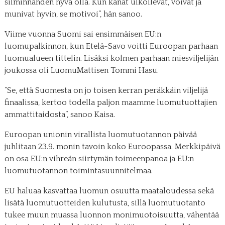
silminnähden hyvä olla. Kun kanat ulkoilevat, voivat ja
munivat hyvin, se motivoi”, hän sanoo.
Viime vuonna Suomi sai ensimmäisen EU:n
luomupalkinnon, kun Etelä-Savo voitti Euroopan parhaan
luomualueen tittelin. Lisäksi kolmen parhaan miesviljelijän
joukossa oli LuomuMattisen Tommi Hasu.
”Se, että Suomesta on jo toisen kerran peräkkäin viljelijä
finaalissa, kertoo todella paljon maamme luomutuottajien
ammattitaidosta”, sanoo Kaisa.
Euroopan unionin virallista luomutuotannon päivää
juhlitaan 23.9. monin tavoin koko Euroopassa. Merkkipäivä
on osa EU:n vihreän siirtymän toimeenpanoa ja EU:n
luomutuotannon toimintasuunnitelmaa.
EU haluaa kasvattaa luomun osuutta maataloudessa sekä
lisätä luomutuotteiden kulutusta, sillä luomutuotanto
tukee muun muassa luonnon monimuotoisuutta, vähentää