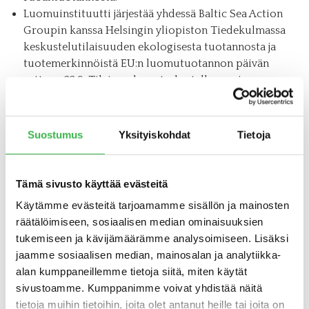
Luomuinstituutti järjestää yhdessä Baltic Sea Action
Groupin kanssa Helsingin yliopiston Tiedekulmassa
keskustelutilaisuuden ekologisesta tuotannosta ja
tuotemerkinnöistä EU:n luomutuotannon päivän
aattona 22.9. Tilaisuudessa tarkastellaan eri
tuotantomenetelmiä tutkimuksen näkökulmasta.
Maa- ja metsätalousministeriössä vietetään EU:n
luomupäivää luomuaamiaisen merkeissä.
Suostumus
Yksityiskohdat
Tietoja
Ministeriön henkilökunnan lisäksi tilaisuuteen on
kutsuttu EU-komission Suomen edustuston
henkilökunta, valtion ravitsemusneuvottelukunta
Tämä sivusto käyttää evästeitä
sekä luomualan toimijoita. Aamiaisen avaa maa- ja
Käytämme evästeitä tarjoamamme sisällön ja mainosten
metsätalousministeriön
räätälöimiseen, sosiaalisen median ominaisuuksien
elintarviketurvallisuusjohtaja, yksikön päällikkö
tukemiseen ja kävijämäärämme analysoimiseen. Lisäksi
Sebastian Hielm. Tilaisuudessa kuullaan myös
jaamme sosiaalisen median, mainosalan ja analytiikka-
Luomuliiton sekä Luomuinstituutin edustajien
alan kumppaneillemme tietoja siitä, miten käytät
terveiset ja ajankohtaiset kuulumiset luomualalta.
sivustoamme. Kumppanimme voivat yhdistää näitä
Lisäksi monet yritykset, kaupat ja alueelliset
tietoja muihin tietoihin, joita olet antanut heille tai joita on