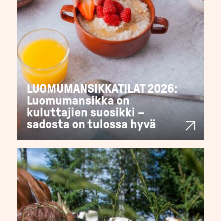
LUOMUMANSIKKATILAT 2026:
Luomumansikka on
kuluttajien suosikki –
sadosta on tulossa hyvä