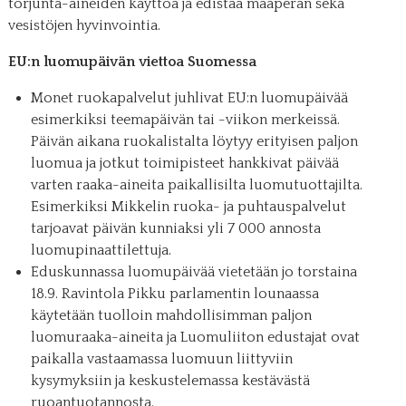
torjunta-aineiden käyttöä ja edistää maaperän sekä
vesistöjen hyvinvointia.
EU:n luomupäivän viettoa Suomessa
Monet ruokapalvelut juhlivat EU:n luomupäivää
esimerkiksi teemapäivän tai -viikon merkeissä.
Päivän aikana ruokalistalta löytyy erityisen paljon
luomua ja jotkut toimipisteet hankkivat päivää
varten raaka-aineita paikallisilta luomutuottajilta.
Esimerkiksi Mikkelin ruoka- ja puhtauspalvelut
tarjoavat päivän kunniaksi yli 7 000 annosta
luomupinaattilettuja.
Eduskunnassa luomupäivää vietetään jo torstaina
18.9. Ravintola Pikku parlamentin lounaassa
käytetään tuolloin mahdollisimman paljon
luomuraaka-aineita ja Luomuliiton edustajat ovat
paikalla vastaamassa luomuun liittyviin
kysymyksiin ja keskustelemassa kestävästä
ruoantuotannosta.