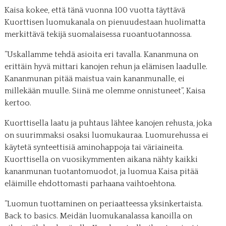
Kaisa kokee, että tänä vuonna 100 vuotta täyttävä
Kuorttisen luomukanala on pienuudestaan huolimatta
merkittävä tekijä suomalaisessa ruoantuotannossa.
”Uskallamme tehdä asioita eri tavalla. Kananmuna on
erittäin hyvä mittari kanojen rehun ja elämisen laadulle.
Kananmunan pitää maistua vain kananmunalle, ei
millekään muulle. Siinä me olemme onnistuneet”, Kaisa
kertoo.
Kuorttisella laatu ja puhtaus lähtee kanojen rehusta, joka
on suurimmaksi osaksi luomukauraa. Luomurehussa ei
käytetä synteettisiä aminohappoja tai väriaineita.
Kuorttisella on vuosikymmenten aikana nähty kaikki
kananmunan tuotantomuodot, ja luomua Kaisa pitää
eläimille ehdottomasti parhaana vaihtoehtona.
”Luomun tuottaminen on periaatteessa yksinkertaista.
Back to basics. Meidän luomukanalassa kanoilla on