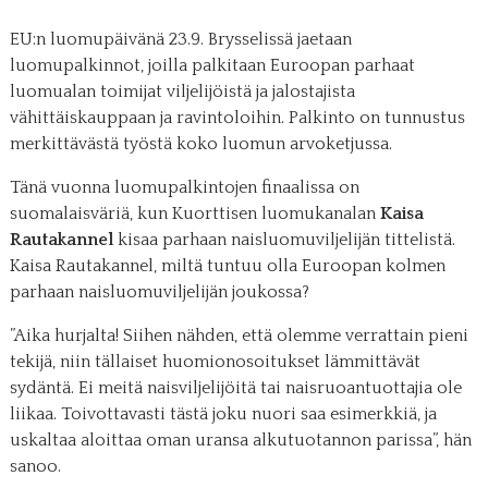
EU:n luomupäivänä 23.9. Brysselissä jaetaan
luomupalkinnot, joilla palkitaan Euroopan parhaat
luomualan toimijat viljelijöistä ja jalostajista
vähittäiskauppaan ja ravintoloihin. Palkinto on tunnustus
merkittävästä työstä koko luomun arvoketjussa.
Tänä vuonna luomupalkintojen finaalissa on
suomalaisväriä, kun Kuorttisen luomukanalan
Kaisa
Rautakannel
kisaa parhaan naisluomuviljelijän tittelistä.
Kaisa Rautakannel, miltä tuntuu olla Euroopan kolmen
parhaan naisluomuviljelijän joukossa?
”Aika hurjalta! Siihen nähden, että olemme verrattain pieni
tekijä, niin tällaiset huomionosoitukset lämmittävät
sydäntä. Ei meitä naisviljelijöitä tai naisruoantuottajia ole
liikaa. Toivottavasti tästä joku nuori saa esimerkkiä, ja
uskaltaa aloittaa oman uransa alkutuotannon parissa”, hän
sanoo.