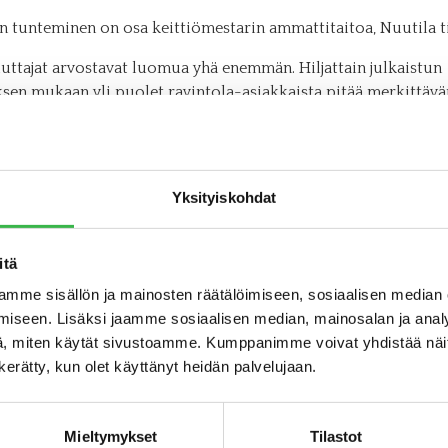
 tunteminen on osa keittiömestarin ammattitaitoa, Nuutila ti
uttajat arvostavat luomua yhä enemmän. Hiljattain julkaistun
sen mukaan yli puolet ravintola-asiakkaista pitää merkittävä
an valinnassa sitä, että ravintola tarjoaa luomua.
vänä kolmen ruokalajin luomumenu
Yksityiskohdat
uomukokki -kilpailu on kaksivaiheinen. Kilpailijat osallistuv
lpailuun, jonka perusteella valitaan finaaliin neljä kilpailijaa
in sarjassa. Finalistit julkistetaan
Luomuelintarvikepäivässä
itä
sä 6.10.2016.
mme sisällön ja mainosten räätälöimiseen, sosiaalisen median
iseen. Lisäksi jaamme sosiaalisen median, mainosalan ja analy
 näyttävästi esillä ELMA-messuilla muutenkin, sillä alan yrit
, miten käytät sivustoamme. Kumppanimme voivat yhdistää näitä t
vät luomutuotteitaan omalla
Luomua. Ilman muuta.
-osastolla.
n kerätty, kun olet käyttänyt heidän palvelujaan.
uomukokki -kilpailua tukevat Metos Oy Ab, ELMA-messut, Va
, Urtekram, L´Uomu Nokka, Sonnentor ja Nokian Panimo Oy 
Mieltymykset
Tilastot
varakeskus.