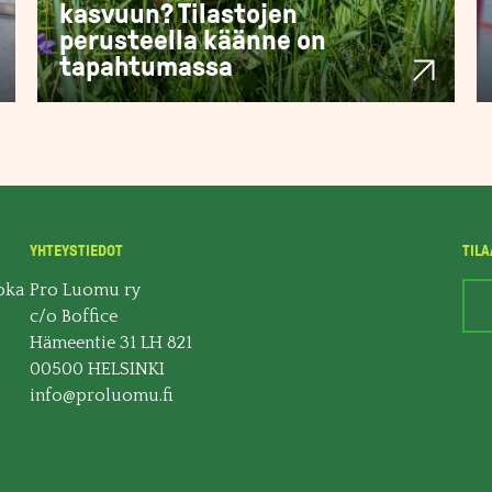
kasvuun? Tilastojen
perusteella käänne on
tapahtumassa
YHTEYSTIEDOT
TILA
oka
Pro Luomu ry
c/o Boffice
Hämeentie 31 LH 821
00500 HELSINKI
info@proluomu.fi