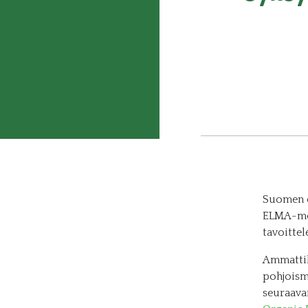
Suomen e
ELMA-mes
tavoittel
Ammattil
pohjoism
seuraava