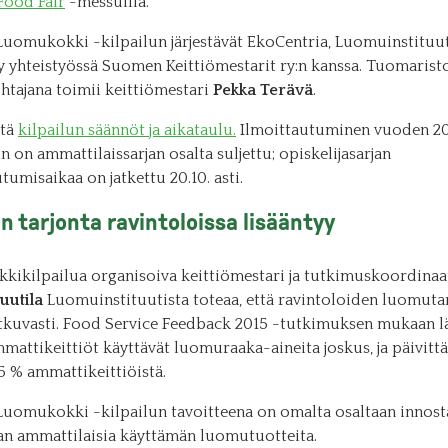
Food Fair
-messuilla.
uomukokki -kilpailun järjestävät EkoCentria, Luomuinstituutt
 yhteistyössä Suomen Keittiömestarit ry:n kanssa. Tuomarist
htajana toimii keittiömestari
Pekka Terävä
.
stä
kilpailun säännöt ja aikataulu.
Ilmoittautuminen vuoden 2
n on ammattilaissarjan osalta suljettu; opiskelijasarjan
tumisaikaa on jatkettu 20.10. asti.
 tarjonta ravintoloissa lisääntyy
kkikilpailua organisoiva keittiömestari ja tutkimuskoordinaa
uutila
Luomuinstituutista toteaa, että ravintoloiden luomuta
atkuvasti. Food Service Feedback 2015 -tutkimuksen mukaan l
mattikeittiöt käyttävät luomuraaka-aineita joskus, ja päivittä
5 % ammattikeittiöistä.
uomukokki -kilpailun tavoitteena on omalta osaltaan innost
lan ammattilaisia käyttämän luomutuotteita.