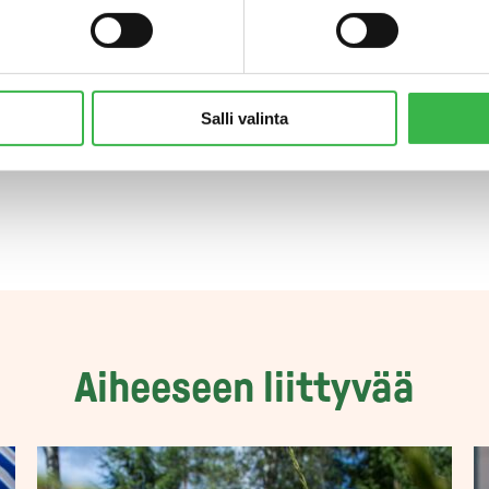
stä
kilpailun säännöt, aikataulu ja ilmoittautumislomake
.
autuminen
opiskelijasarjaan on auki 20.10.2016
asti.
a:
keittiömestari, tutkimuskoordinaattori
Jaakko Nuutila
,
Salli valinta
tituutti, puh. 029 532 6780
Aiheeseen liittyvää