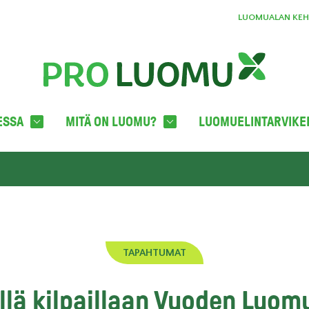
LUOMUALAN KEHI
ESSA
MITÄ ON LUOMU?
LUOMUELINTARVIKE
TAPAHTUMAT
llä kilpaillaan Vuoden Luom