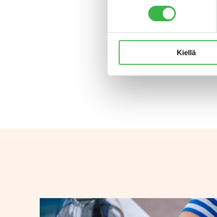
Katso tä
Ilmoitt
Lisätietoj
Kiellä
Luomuins