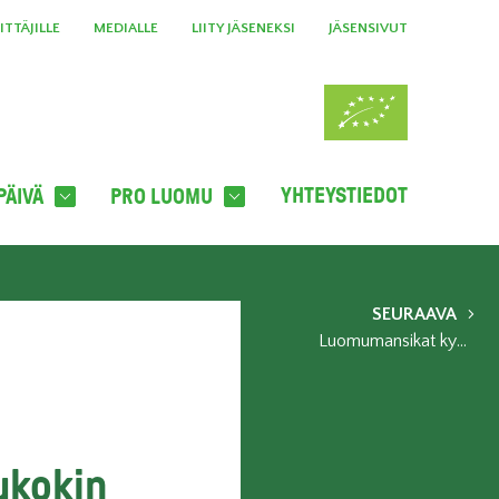
TTÄJILLE
MEDIALLE
LIITY JÄSENEKSI
JÄSENSIVUT
YHTEYSTIEDOT
PÄIVÄ
PRO LUOMU
SEURAAVA
Luomumansikat kypsyvät kesäkuussa
ukokin