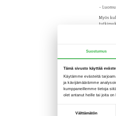
– Luomun
Myös kul
tutkimuk
ruokapaik
Tehtä
Suostumus
Vuoden L
reseptiki
kummassak
Tämä sivusto käyttää eväste
Helsingis
Käytämme evästeitä tarjoama
ja kävijämäärämme analysoim
Luomu on
kumppaneillemme tietoja siitä
esittele
olet antanut heille tai joita o
Vuoden L
Suostumuksen
Tamminen
Välttämätön
valinta
Luonnon