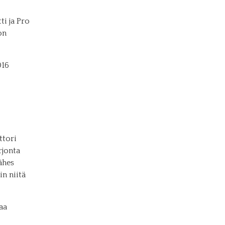
i ja Pro
on
016
ttori
rjonta
ähes
in niitä
aa