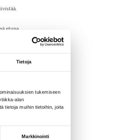
ivistää.
nä etuna
Tietoja
at ensin
 ominaisuuksien tukemiseen
tiikka-alan
ykset
ietoja muihin tietoihin, joita
lio Oy,
sekä
Markkinointi