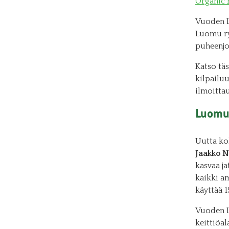
Organic 
Vuoden L
Luomu ry
puheenjo
Katso tä
kilpailuu
ilmoittau
Luomun
Uutta ko
Jaakko N
kasvaa j
kaikki am
käyttää 1
Vuoden L
keittiöa