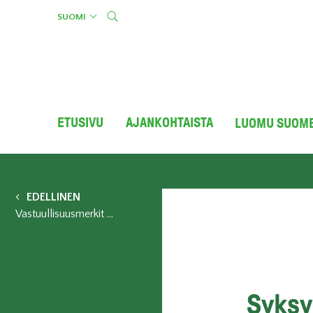
Skip
SUOMI
to
content
ETUSIVU
AJANKOHTAISTA
LUOMU SUOM
EDELLINEN
Vastuullisuusmerkit haastavat kunnat lisäämään kestäviä hankintoja
Syksy