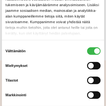
vähittäiskaupoissa luomun markkinaosuus on maailman
tukemiseen ja kävijämäärämme analysoimiseen. Lisäksi
korkein vai onko taustalla kenties jotain muutakin?
jaamme sosiaalisen median, mainosalan ja analytiikka-
alan kumppaneillemme tietoja siitä, miten käytät
Tästä saamme kuulla lisää virtuaalisesti järjestettävässä
sivustoamme. Kumppanimme voivat yhdistää näitä
Luomuelintarvikepäivässä 27.10., kun Signe D. Frese kertoo
tietoja muihin tietoihin, joita olet antanut heille tai joita on
luomuruoan menestystarinasta Tanskan vähittäiskaupassa.
kerätty, kun olet käyttänyt heidän palvelujaan.
Ilmoittaudu inspiroivaan Luomuelintarvikepäivään
Suostumuksen
Välttämätön
valinta
Mieltymykset
Aiheeseen liittyvää
Tilastot
Markkinointi