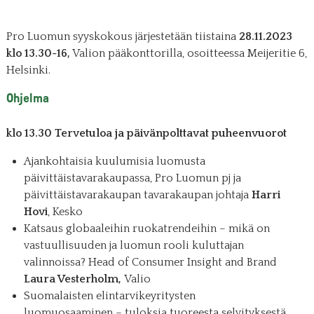
Pro Luomun syyskokous järjestetään tiistaina
28.11.2023
klo 13.30-16,
Valion pääkonttorilla, osoitteessa Meijeritie 6,
Helsinki.
Ohjelma
klo 13.30 Tervetuloa ja päivänpolttavat puheenvuorot
Ajankohtaisia kuulumisia luomusta
päivittäistavarakaupassa, Pro Luomun pj ja
päivittäistavarakaupan tavarakaupan johtaja
Harri
Hovi
, Kesko
Katsaus globaaleihin ruokatrendeihin – mikä on
vastuullisuuden ja luomun rooli kuluttajan
valinnoissa? Head of Consumer Insight and Brand
Laura Vesterholm,
Valio
Suomalaisten elintarvikeyritysten
luomuosaaminen – tuloksia tuoreesta selvityksestä,