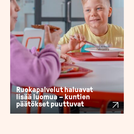
Ruokapalvelut haluavat
lisää luomua – kuntien
päätökset puuttuvat