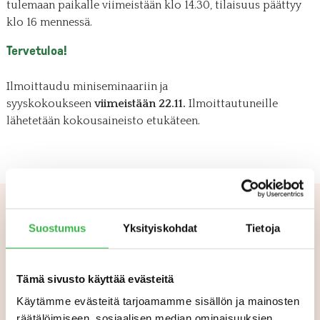
tulemaan paikalle viimeistään klo 14.30, tilaisuus päättyy
klo 16 mennessä.
Tervetuloa!
Ilmoittaudu miniseminaariin ja
syyskokoukseen
viimeistään 22.11.
Ilmoittautuneille
lähetetään kokousaineisto etukäteen.
Suostumus
Yksityiskohdat
Tietoja
Aiheeseen liittyvää
Tämä sivusto käyttää evästeitä
Käytämme evästeitä tarjoamamme sisällön ja mainosten
räätälöimiseen, sosiaalisen median ominaisuuksien