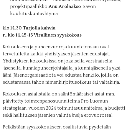
projektipäällikkö
Anu Arolaakso
, Savon
koulutuskuntayhtymä
klo 14.30 Tarjolla kahvia
n. klo 14.45-16 Virallinen syyskokous
Kokoukseen ja puheenvuoroja kuuntelemaan ovat
tervetulleita kaikki yhdistyksen jäsenten edustajat.
Yhdistyksen kokouksissa on jokaisella varsinaisella
jäsenellä, kunniapuheenjohtajalla ja kunniajäsenellä yksi
ääni. Jäsenorganisaatiota voi edustaa henkilö, joilla on
edustamansa tahon nimenkirjoitusoikeus tai valtakirja.
Kokouksen asialistalla on sääntömääräiset asiat mm.
päivitetty toimeenpanosuunnitelma Pro Luomun
strategiaan, vuoden 2024 toimintasuunnitelma ja budjetti
sekä hallituksen jäsenien valinta (neljä erovuorossa).
Pelkästään syyskokoukseen osallistuvia pyydetään