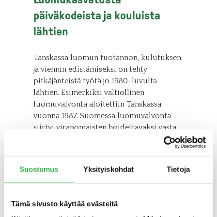
päiväkodeista ja kouluista
lähtien
Tanskassa luomun tuotannon, kulutuksen
ja viennin edistämiseksi on tehty
pitkäjänteistä työtä jo 1980-luvulta
lähtien. Esimerkiksi valtiollinen
luomuvalvonta aloitettiin Tanskassa
vuonna 1987. Suomessa luomuvalvonta
siirtyi viranomaisten hoidettavaksi vasta
EU-jäsenyyden myötä 1995.
Ruotsissa ja Tanskassa luomu on vahvasti
Suostumus
Yksityiskohdat
Tietoja
myös ravintoloissa, ja erityisesti julkiset
keittiöt ovat ottaneet luomun
ruokalistoilleen. Ruotsissa luomun osuus
Tämä sivusto käyttää evästeitä
julkisissa keittiöissä on keskimäärin 31 %,
ja maitotuotteissa lähes 50 %. Tanskassa