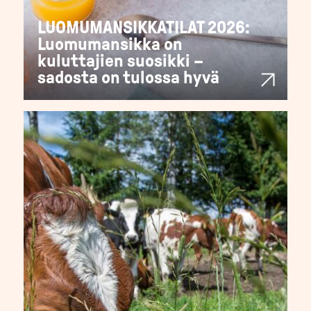
LUOMUMANSIKKATILAT 2026:
Luomumansikka on
kuluttajien suosikki –
sadosta on tulossa hyvä