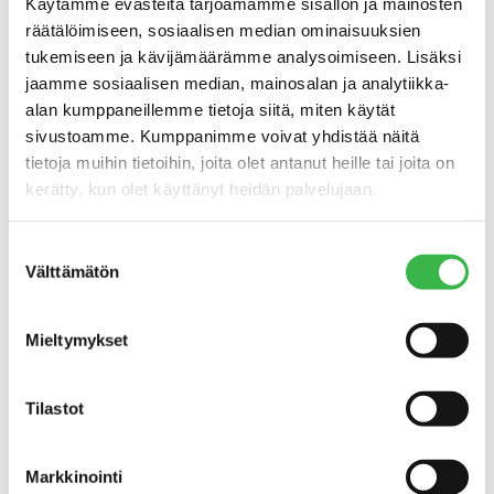
Käytämme evästeitä tarjoamamme sisällön ja mainosten
tavoite on 60 %: esimerkiksi
räätälöimiseen, sosiaalisen median ominaisuuksien
Kööpenhaminassa luomun osuus
tukemiseen ja kävijämäärämme analysoimiseen. Lisäksi
lähentelee jo 90 %:a. Meillä tavoitteena on
jaamme sosiaalisen median, mainosalan ja analytiikka-
nostaa luomuraaka-aineiden osuus
alan kumppaneillemme tietoja siitä, miten käytät
julkisissa keittiöissä 20 %:iin vuoteen 2020
sivustoamme. Kumppanimme voivat yhdistää näitä
mennessä: tällä hetkellä osuus on noin 6
tietoja muihin tietoihin, joita olet antanut heille tai joita on
%.
kerätty, kun olet käyttänyt heidän palvelujaan.
Parhaillaan valmistelussa oleva säädös,
Suostumuksen
joka mahdollistaisi luomulle tavanomaista
Välttämätön
valinta
maitoa korkeamman koulumaitotuen,
olisi tervetullut kannustin lisätä luomun
käyttöä myös Suomen kouluissa ja
Mieltymykset
päiväkodeissa.
Raaka-aineista pulaa
Tilastot
Luomua eniten kuluttavissa maissa
Markkinointi