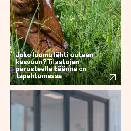
Joko luomu lähti uuteen
kasvuun? Tilastojen
perusteella käänne on
tapahtumassa