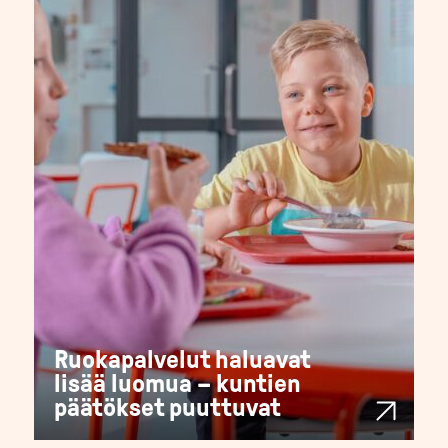
Ruokapalvelut haluavat
lisää luomua – kuntien
päätökset puuttuvat