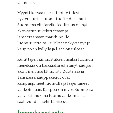
valinnaksi.
Myynti kasvaa markkinoille tulevien
hyvien uusien luomutuotteiden kautta.
Suomessa elintarviketeollisuus on nyt
aktivoitunut kehittämään ja
lanseeraamaan markkinoille
luomutuotteita. Tulokset näkyvät nyt jo
kauppojen hyllyllä ja lisää on tulossa.
Kuluttajien kiinnostuksen lisäksi luomun
menekkiä on kaikkialla edistänyt kaupan
aktiivinen markkinointi. Ruotsissa ja
Tanskassa kauppaketjut ovat
kampanjoineet luomulla ja laajentaneet
valikoimiaan. Kauppa on myös Suomessa
vahvasti mukana luomuvalikoiman ja
saatavuuden kehittämisessä.
Luomukasvatusta