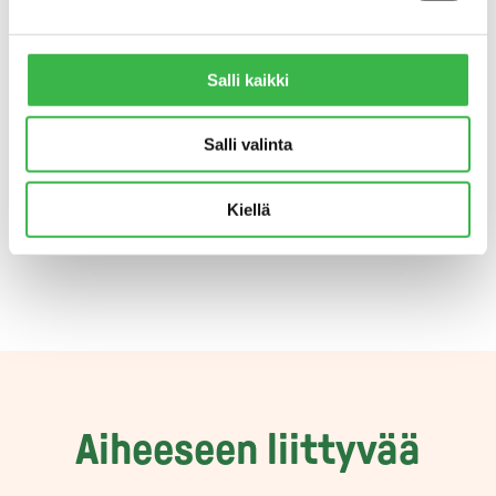
kysyntä ylittää reippaasti kotimaisen
luomutuotannon. Suomessakin on nyt
pulaa monista luomuraaka-aineista.
Salli kaikki
Onneksi kuitenkin myös luomutuotanto
lisääntyy: tänä vuonna luomukurssit ovat
kiinnostaneet viljelijöitä aiempaa
Salli valinta
enemmän, joten odotettavissa on reilusti
uutta luomupeltoa.
Kiellä
Aiheeseen liittyvää