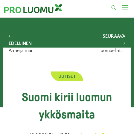
Skip
to
content
SEURAAVA
EDELLINEN
Armeija marssii syksyllä luomupuurolla
Luomuelintarvikepäivä avaa kasvubisneksen näkymiä
UUTISET
Suomi kirii luomun
ykkösmaita