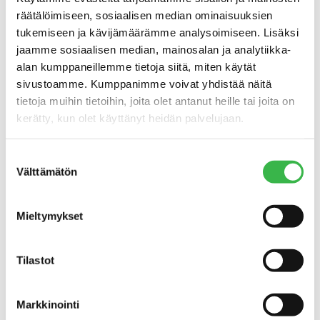
Pro Luomun koordinoimassa
räätälöimiseen, sosiaalisen median ominaisuuksien
seminaarissa luomun näkymiä luotaavat
tukemiseen ja kävijämäärämme analysoimiseen. Lisäksi
myös jalostavan teollisuuden ja kaupan
jaamme sosiaalisen median, mainosalan ja analytiikka-
edustajat. Lisäksi kuullaan
alan kumppaneillemme tietoja siitä, miten käytät
luomutuottajien kokemuksista ja
sivustoamme. Kumppanimme voivat yhdistää näitä
luomuneuvonnan ja -valvonnan
tietoja muihin tietoihin, joita olet antanut heille tai joita on
asiantuntijoiden puheenvuoroja.
kerätty, kun olet käyttänyt heidän palvelujaan.
Seminaari nostaa esiin myös alueellisia
luomuhankkeita ja -toimijoita, joiden
Suostumuksen
infopisteisiin osallistujat voivat tutustua.
Välttämätön
valinta
Tilaisuuden järjestävät Pro Luomu ry sekä
Sikses parasta – aitoja makuja
Mieltymykset
Satakunnasta -hanke, joka on Pyhäjärvi-
instituutin, Kehittämisyhdistys Satafood
Tilastot
ry:n sekä ProAgria Satakunnan
yhteishanke. Lisää luomua -kiertuetta
tukee maa- ja metsätalousministeriön
Markkinointi
Laatuketju. Seminaarin tarkka ohjelma