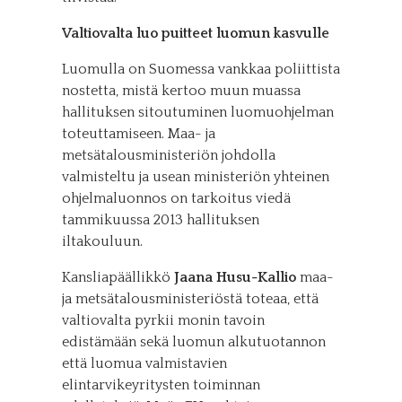
Valtiovalta luo puitteet luomun kasvulle
Luomulla on Suomessa vankkaa poliittista
nostetta, mistä kertoo muun muassa
hallituksen sitoutuminen luomuohjelman
toteuttamiseen. Maa- ja
metsätalousministeriön johdolla
valmisteltu ja usean ministeriön yhteinen
ohjelmaluonnos on tarkoitus viedä
tammikuussa 2013 hallituksen
iltakouluun.
Kansliapäällikkö
Jaana Husu-Kallio
maa-
ja metsätalousministeriöstä toteaa, että
valtiovalta pyrkii monin tavoin
edistämään sekä luomun alkutuotannon
että luomua valmistavien
elintarvikeyritysten toiminnan