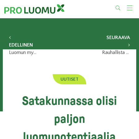
Skip
to
content
SEURAAVA
EDELLINEN
Luomun myynti kasvaa noin neljänneksen tänä vuonna
Rauhallista Joulua!
UUTISET
Satakunnassa olisi
paljon
luomupotentiaalia