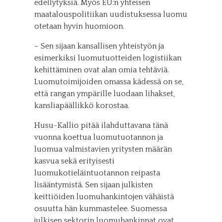
edellytyksiä. Myös EU:n yhteisen
maatalouspolitiikan uudistuksessa luomu
otetaan hyvin huomioon.
– Sen sijaan kansallisen yhteistyön ja
esimerkiksi luomutuotteiden logistiikan
kehittäminen ovat alan omia tehtäviä.
Luomutoimijoiden omassa kädessä on se,
että rangan ympärille luodaan lihakset,
kansliapäällikkö korostaa.
Husu-Kallio pitää ilahduttavana tänä
vuonna koettua luomutuotannon ja
luomua valmistavien yritysten määrän
kasvua sekä erityisesti
luomukotieläintuotannon reipasta
lisääntymistä. Sen sijaan julkisten
keittiöiden luomuhankintojen vähäistä
osuutta hän kummastelee. Suomessa
julkisen sektorin luomuhankinnat ovat