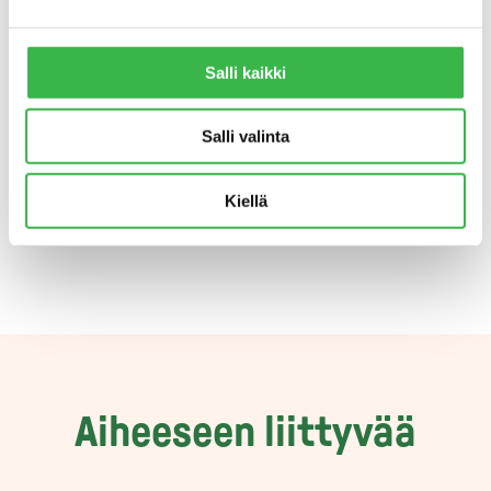
löytyy
täältä
.
Lisätietoja:
asiantuntija
Anita
Salli kaikki
Karppinen
/Pyhäjärvi-instituutti, puh.
044 034 4059 ja toiminnanjohtaja
Marja-
Salli valinta
Riitta Kottila
/Pro Luomu ry, puh. 040 581
9252
Kiellä
Aiheeseen liittyvää