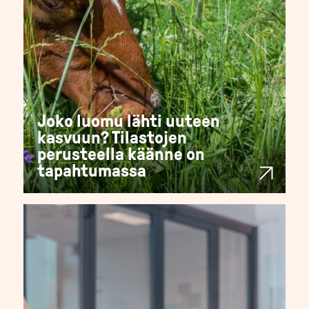
Joko luomu lähti uuteen
kasvuun? Tilastojen
perusteella käänne on
tapahtumassa