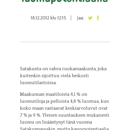
18.12.2012 klo 12:15
Jaa:
Satakunta on vahva ruokamaakunta, joka
kuitenkin sijoittuu vielä heikosti
luomutilastoissa.
Maakunnan maatiloista 4,1 % on
luomutiloja ja pelloista 4,8 % luomua, kun
koko maan vastaavat keskiarvoluvut ovat
7 % ja 9 %. Yleisen suuntauksen mukaisesti
luomu on lisääntynyt tänä vuonna
Satakunnassakin, mutta kasvupotentiaalia