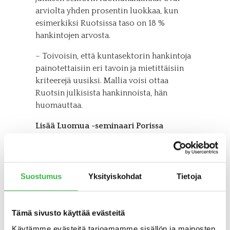
arviolta yhden prosentin luokkaa, kun
esimerkiksi Ruotsissa taso on 18 %
hankintojen arvosta.
– Toivoisin, että kuntasektorin hankintoja
painotettaisiin eri tavoin ja mietittäisiin
kriteerejä uusiksi. Mallia voisi ottaa
Ruotsin julkisista hankinnoista, hän
huomauttaa.
Lisää Luomua -seminaari Porissa
tammikuussa
Sekä MTK:n puheenjohtaja Juha Marttila
että maa- ja metsätalousministeriön
Suostumus
Yksityiskohdat
Tietoja
kansliapäällikkö Jaana Husu-Kallio
puhuvat luomusta Lisää luomua -
kiertueen seminaarissa, joka järjestetään
Tämä sivusto käyttää evästeitä
Porissa 8. tammikuuta 2013.
Käytämme evästeitä tarjoamamme sisällön ja mainosten