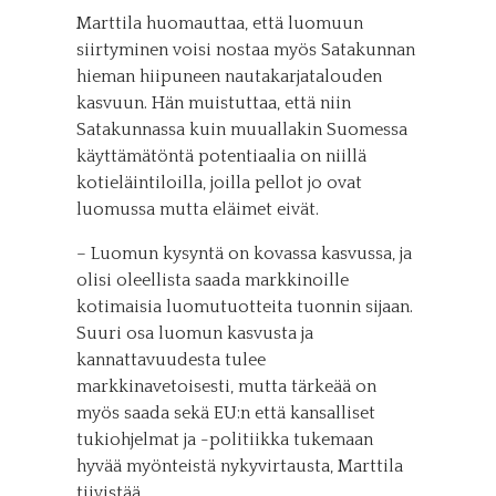
Marttila huomauttaa, että luomuun
siirtyminen voisi nostaa myös Satakunnan
hieman hiipuneen nautakarjatalouden
kasvuun. Hän muistuttaa, että niin
Satakunnassa kuin muuallakin Suomessa
käyttämätöntä potentiaalia on niillä
kotieläintiloilla, joilla pellot jo ovat
luomussa mutta eläimet eivät.
– Luomun kysyntä on kovassa kasvussa, ja
olisi oleellista saada markkinoille
kotimaisia luomutuotteita tuonnin sijaan.
Suuri osa luomun kasvusta ja
kannattavuudesta tulee
markkinavetoisesti, mutta tärkeää on
myös saada sekä EU:n että kansalliset
tukiohjelmat ja -politiikka tukemaan
hyvää myönteistä nykyvirtausta, Marttila
tiivistää.