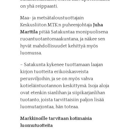
on yhä reippaasti.
Maa- ja metsätaloustuottajain
Keskusliiton MTK:n puheenjohtaja
Juha
Marttila
pitää Satakuntaa monipuolisena
ruoantuotantomaakuntana, ja näkee sen
hyvät mahdollisuudet kehittyä myös
luomussa.
– Satakunta kykenee tuottamaan laajan
kirjon tuotteita erikoiskasveista
perusviljoihin, ja se on myös vahva
kotieläintuotannon keskittymä. Isoja aloja
ovat etenkin sianlihan ja siipikarjanlihan
tuotanto, joista tarvittaisiin paljon lisää
luomutarjontaa, hän toteaa.
Markkinoille tarvitaan kotimaisia
luomutuotteita