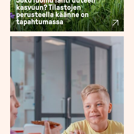
Joko luomu lähti uuteen
kasvuun? Tilastojen
perusteella käänne on
tapahtumassa