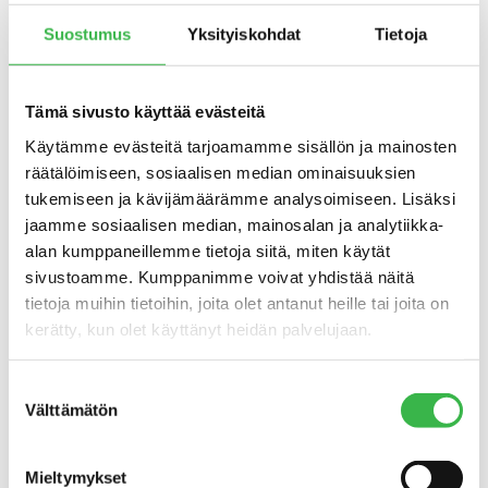
neljäsosa luomua
Suostumus
Yksityiskohdat
Tietoja
Luomulampaanlihan tuotanto kasvoi ja oli
0,32 miljoonaa kiloa vuonna 2016.
Neljäsosa kaikesta Suomessa tuotetusta
Tämä sivusto käyttää evästeitä
lampaanlihasta oli viime vuonna luomua.
Käytämme evästeitä tarjoamamme sisällön ja mainosten
räätälöimiseen, sosiaalisen median ominaisuuksien
– Luomulampaan osuuden lisääntymiseen
tukemiseen ja kävijämäärämme analysoimiseen. Lisäksi
vaikuttaa varmasti myös, että Tamminen
jaamme sosiaalisen median, mainosalan ja analytiikka-
ottaa nykyään vastaan lampaanlihaa vain
alan kumppaneillemme tietoja siitä, miten käytät
luomuna, arvioi Pasi Tamminen.
sivustoamme. Kumppanimme voivat yhdistää näitä
Suoramyynti on pitkään ollut
tietoja muihin tietoihin, joita olet antanut heille tai joita on
luomulampaanlihan keskeinen
kerätty, kun olet käyttänyt heidän palvelujaan.
myyntikanava, mutta sitä myydään yhä
enemmän myös vähittäiskaupan kautta.
Suostumuksen
Välttämätön
valinta
Luke:
Luomulihan tuotanto 2016
Mieltymykset