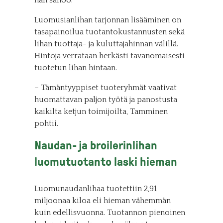
hän sanoo.
Luomusianlihan tarjonnan lisääminen on
tasapainoilua tuotantokustannusten sekä
lihan tuottaja- ja kuluttajahinnan välillä.
Hintoja verrataan herkästi tavanomaisesti
tuotetun lihan hintaan.
– Tämäntyyppiset tuoteryhmät vaativat
huomattavan paljon työtä ja panostusta
kaikilta ketjun toimijoilta, Tamminen
pohtii.
Naudan- ja broilerinlihan
luomutuotanto laski hieman
Luomunaudanlihaa tuotettiin 2,91
miljoonaa kiloa eli hieman vähemmän
kuin edellisvuonna. Tuotannon pienoinen