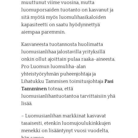
muuttunut viime vuosina, mutta
luomuporsaiden tuotanto on kasvanut ja
sitä myötä myös luomulihasikaloiden
kapasiteetti on saatu hyödynnettyä
aiempaa paremmin.
Kasvaneesta tuotannosta huolimatta
luomusianlihaa jalostavilla yrityksillä
onkin ollut ajoittain pulaa raaka-aineesta.
Pro Luomun luomuliha-alan
yhteistyöryhmän puheenjohtaja ja
Lihatukku Tammisen toimitusjohtaja
Pasi
Tamminen
toteaa, että
luomusianlihantuotantoa tarvittaisiin yhä
lisää.
– Luomusianlihan markkinat kasvavat
tasaisesti, etenkin luomujoulukinkkujen
menekki on lisääntynyt vuosi vuodelta,