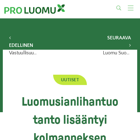
Skip
to
content
SEURAAVA
EDELLINEN
Vastuullisuusmerkit haastavat kuntavaaliehdokkaat
Luomu Suomessa 2016 kokoaa hyvän luomuvuoden
UUTISET
Luomusianlihantuo
tanto lisääntyi
kolmanneksen