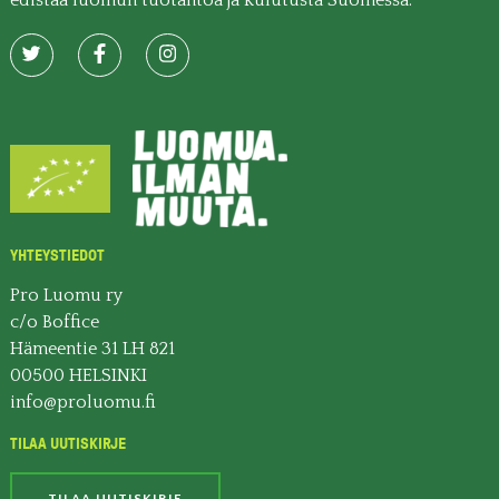
edistää luomun tuotantoa ja kulutusta Suomessa.
YHTEYSTIEDOT
Pro Luomu ry
c/o Boffice
Hämeentie 31 LH 821
00500 HELSINKI
info@proluomu.fi
TILAA UUTISKIRJE