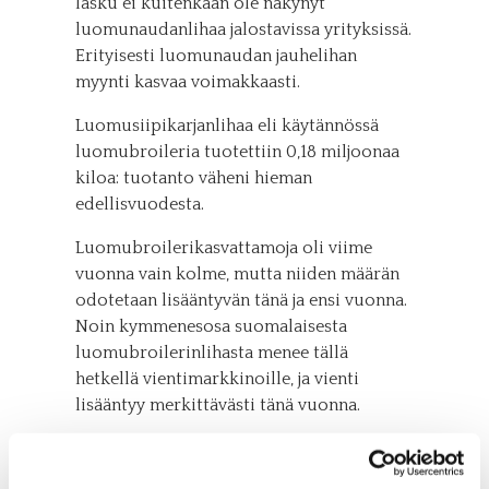
lasku ei kuitenkaan ole näkynyt
luomunaudanlihaa jalostavissa yrityksissä.
Erityisesti luomunaudan jauhelihan
myynti kasvaa voimakkaasti.
Luomusiipikarjanlihaa eli käytännössä
luomubroileria tuotettiin 0,18 miljoonaa
kiloa: tuotanto väheni hieman
edellisvuodesta.
Luomubroilerikasvattamoja oli viime
vuonna vain kolme, mutta niiden määrän
odotetaan lisääntyvän tänä ja ensi vuonna.
Noin kymmenesosa suomalaisesta
luomubroilerinlihasta menee tällä
hetkellä vientimarkkinoille, ja vienti
lisääntyy merkittävästi tänä vuonna.
Suomalaisesta lampaanlihasta