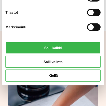
Tilastot
Markkinointi
Salli kaikki
Aiheeseen liittyvää
Salli valinta
Kiellä