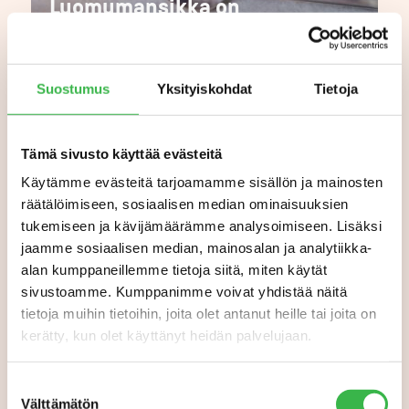
Luomumansikka on
kuluttajien suosikki –
sadosta on tulossa hyvä
Suostumus
Yksityiskohdat
Tietoja
Tämä sivusto käyttää evästeitä
Käytämme evästeitä tarjoamamme sisällön ja mainosten
räätälöimiseen, sosiaalisen median ominaisuuksien
tukemiseen ja kävijämäärämme analysoimiseen. Lisäksi
jaamme sosiaalisen median, mainosalan ja analytiikka-
alan kumppaneillemme tietoja siitä, miten käytät
sivustoamme. Kumppanimme voivat yhdistää näitä
tietoja muihin tietoihin, joita olet antanut heille tai joita on
kerätty, kun olet käyttänyt heidän palvelujaan.
Suostumuksen
Välttämätön
valinta