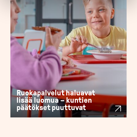
Ruokapalvelut haluavat
lisää luomua – kuntien
päätökset puuttuvat