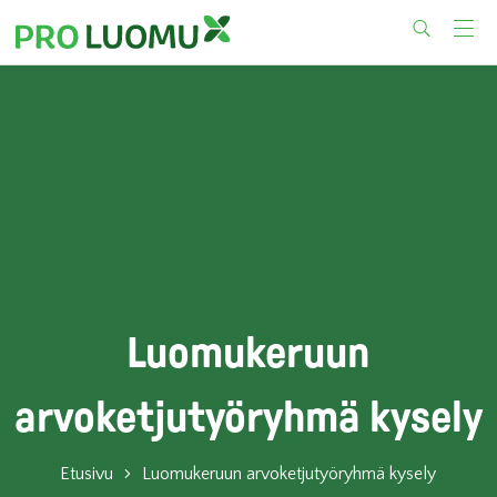
Skip
to
content
Luomukeruun
arvoketjutyöryhmä kysely
Etusivu
Luomukeruun arvoketjutyöryhmä kysely