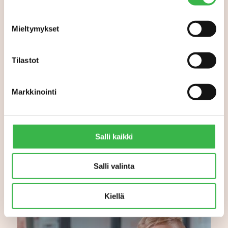
Mieltymykset
Tilastot
Joko luomu lähti uuteen
kasvuun? Tilastojen
perusteella käänne on
Markkinointi
tapahtumassa
Salli kaikki
Salli valinta
Kiellä