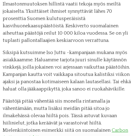
Ilmastonmuutoksen hillintä vaatii tekoja myös meiltä
jokaiselta. Yksittäiset ihmiset synnyttävät lähes 70
prosenttia Suomen kulutusperäisistä
kasvihuonekaasupäästöistä. Keskiverto suomalainen
aiheuttaa päästöjä reilut 10 000 kiloa vuodessa. Se on yli
tuplasti pallontallaajien keskiarvoon verrattuna.
Siksipä kutsuimme Iso Juttu -kampanjaan mukana myös
asiakkaamme. Haluamme tarjota juuri sinulle käytännön
vinkkejä, joilla jokainen voi arjessaan vaikuttaa päästöihin.
Kampanjan kautta voit vaikkapa sitoutua kalistiksi viikon
ajaksi ja panostaa kotimaiseen kalaan lautasellasi. Tai ehkä
haluat olla jääkaappikyttä, joka sanoo ei ruokahävikille.
Päästöjä pitää vähentää siis monella rintamalla ja
vähentämään, mutta lisäksi meidän pitää sitoa jo
ilmakehässä olevaa hiiltä pois. Tässä astuvat kuvaan
hiilinielut, jotka keräävät ja varastoivat hiiltä.
Mielenkiintoinen esimerkki siitä on suomalainen
Carbon