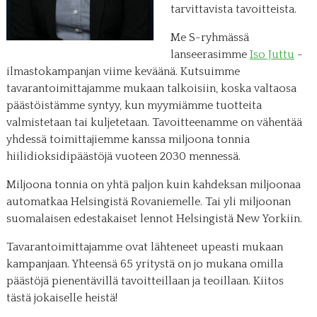
tarvittavista tavoitteista.
Me S-ryhmässä
lanseerasimme
Iso Juttu
-
ilmastokampanjan viime keväänä. Kutsuimme
tavarantoimittajamme mukaan talkoisiin, koska valtaosa
päästöistämme syntyy, kun myymiämme tuotteita
valmistetaan tai kuljetetaan. Tavoitteenamme on vähentää
yhdessä toimittajiemme kanssa miljoona tonnia
hiilidioksidipäästöjä vuoteen 2030 mennessä.
Miljoona tonnia on yhtä paljon kuin kahdeksan miljoonaa
automatkaa Helsingistä Rovaniemelle. Tai yli miljoonan
suomalaisen edestakaiset lennot Helsingistä New Yorkiin.
Tavarantoimittajamme ovat lähteneet upeasti mukaan
kampanjaan. Yhteensä 65 yritystä on jo mukana omilla
päästöjä pienentävillä tavoitteillaan ja teoillaan. Kiitos
tästä jokaiselle heistä!