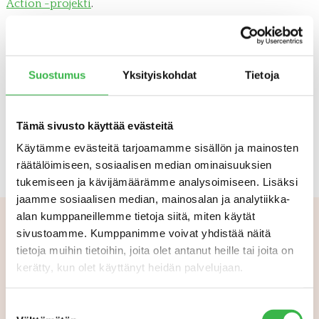
Action -projekti
.
Projekti etsii tapoja vauhdittaa hiilen varastoitumista
ilmakehästä peltomaahan ja lisäksi se todentaa
varastoituminen tieteellisesti. Siinä halutaan edistää myös
Suostumus
Yksityiskohdat
Tietoja
hiiltä sitovan viljelyn käyttöönottoa: oikeat menetelmät
lisäävät maaperän kykyä sitoa hiiltä ja hyödyttävät viljelijää
kasvattamalla tuottavuutta. Silloin kaikki voittavat.
Tämä sivusto käyttää evästeitä
Seuraamme projektia mielenkiinnolla.
Käytämme evästeitä tarjoamamme sisällön ja mainosten
räätälöimiseen, sosiaalisen median ominaisuuksien
tukemiseen ja kävijämäärämme analysoimiseen. Lisäksi
jaamme sosiaalisen median, mainosalan ja analytiikka-
alan kumppaneillemme tietoja siitä, miten käytät
sivustoamme. Kumppanimme voivat yhdistää näitä
tietoja muihin tietoihin, joita olet antanut heille tai joita on
Aiheeseen liittyvää
kerätty, kun olet käyttänyt heidän palvelujaan.
Suostumuksen