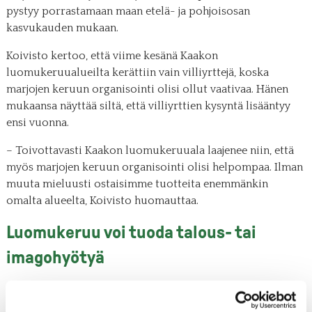
pystyy porrastamaan maan etelä- ja pohjoisosan
kasvukauden mukaan.
Koivisto kertoo, että viime kesänä Kaakon
luomukeruualueilta kerättiin vain villiyrttejä, koska
marjojen keruun organisointi olisi ollut vaativaa. Hänen
mukaansa näyttää siltä, että villiyrttien kysyntä lisääntyy
ensi vuonna.
– Toivottavasti Kaakon luomukeruuala laajenee niin, että
myös marjojen keruun organisointi olisi helpompaa. Ilman
muuta mieluusti ostaisimme tuotteita enemmänkin
omalta alueelta, Koivisto huomauttaa.
Luomukeruu voi tuoda talous- tai
imagohyötyä
Arto Pulkkinen arvioi, että sertifioinnin kustannusten takia