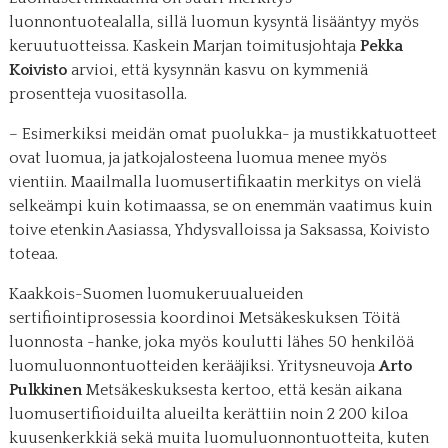
luonnontuotealalla, sillä luomun kysyntä lisääntyy myös
keruutuotteissa. Kaskein Marjan toimitusjohtaja
Pekka
Koivisto
arvioi, että kysynnän kasvu on kymmeniä
prosentteja vuositasolla.
– Esimerkiksi meidän omat puolukka- ja mustikkatuotteet
ovat luomua, ja jatkojalosteena luomua menee myös
vientiin. Maailmalla luomusertifikaatin merkitys on vielä
selkeämpi kuin kotimaassa, se on enemmän vaatimus kuin
toive etenkin Aasiassa, Yhdysvalloissa ja Saksassa, Koivisto
toteaa.
Kaakkois-Suomen luomukeruualueiden
sertifiointiprosessia koordinoi Metsäkeskuksen Töitä
luonnosta -hanke, joka myös koulutti lähes 50 henkilöä
luomuluonnontuotteiden kerääjiksi. Yritysneuvoja
Arto
Pulkkinen
Metsäkeskuksesta kertoo, että kesän aikana
luomusertifioiduilta alueilta kerättiin noin 2 200 kiloa
kuusenkerkkiä sekä muita luomuluonnontuotteita, kuten