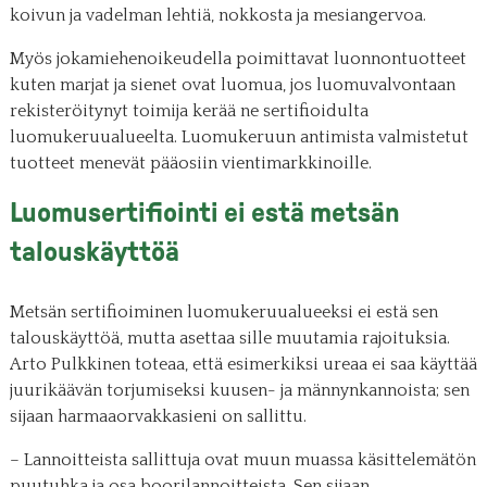
koivun ja vadelman lehtiä, nokkosta ja mesiangervoa.
Myös jokamiehenoikeudella poimittavat luonnontuotteet
kuten marjat ja sienet ovat luomua, jos luomuvalvontaan
rekisteröitynyt toimija kerää ne sertifioidulta
luomukeruualueelta. Luomukeruun antimista valmistetut
tuotteet menevät pääosiin vientimarkkinoille.
Luomusertifiointi ei estä metsän
talouskäyttöä
Metsän sertifioiminen luomukeruualueeksi ei estä sen
talouskäyttöä, mutta asettaa sille muutamia rajoituksia.
Arto Pulkkinen toteaa, että esimerkiksi ureaa ei saa käyttää
juurikäävän torjumiseksi kuusen- ja männynkannoista; sen
sijaan harmaaorvakkasieni on sallittu.
– Lannoitteista sallittuja ovat muun muassa käsittelemätön
puutuhka ja osa boorilannoitteista. Sen sijaan