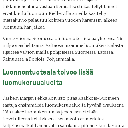
tukkimiehentäitä vastaan kemiallisesti käsitellyt taimet
eivät kuulu luomuun. Kielletyillä aineilla käsitelty
metsäkuvio palautuu kolmen vuoden karenssin jälkeen
luomuun, hän jatkaa.
Viime vuonna Suomessa oli luomukeruualaa yhteensä 4,6
miljoonaa hehtaaria. Valtaosa maamme luomukeruualasta
sijaitsee valtion mailla pohjoisessa Suomessa; Lapissa,
Kainuussa ja Pohjois-Pohjanmaalla.
Luonnontuoteala toivoo lisää
luomukeruualueita
Kaskein Marjan Pekka Koivisto pitää Kaakkois-Suomeen
saatuja ensimmäisiä luomukeruualueita hyvänä avauksena.
Hän näkee luomukeruun laajenemisen etelään
tervetulleena kehityksenä: sen myötä esimerkiksi
kuljetusmatkat lyhenevät ja satokausi pitenee, kun keruuta