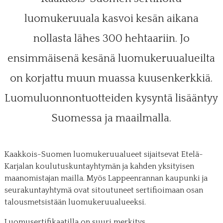
luomukeruuala kasvoi kesän aikana
nollasta lähes 300 hehtaariin. Jo
ensimmäisenä kesänä luomukeruualueilta
on korjattu muun muassa kuusenkerkkiä.
Luomuluonnontuotteiden kysyntä lisääntyy
Suomessa ja maailmalla.
Kaakkois-Suomen luomukeruualueet sijaitsevat Etelä-
Karjalan koulutuskuntayhtymän ja kahden yksityisen
maanomistajan mailla. Myös Lappeenrannan kaupunki ja
seurakuntayhtymä ovat sitoutuneet sertifioimaan osan
talousmetsistään luomukeruualueeksi.
Luomusertifikaatilla on suuri merkitys