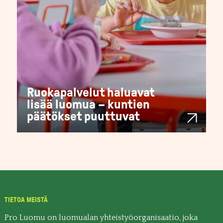
Ruokapalvelut haluavat
lisää luomua – kuntien
päätökset puuttuvat
TIETOA MEISTÄ
Pro Luomu on luomualan yhteistyöorganisaatio, joka