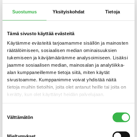
metsänomistajalla on yleensä oltava mielessä jokin
taloudellinen hyöty, jotta hän sertifioi metsän
Suostumus
Yksityiskohdat
Tietoja
luomukeruualueeksi.
– Yksityisillä metsänomistajilla voi olla suunnitteilla
Tämä sivusto käyttää evästeitä
luonnontuotebisnes, kun he vievät metsän luomuun.
Esimerkiksi kaupungit voivat saada luomusta
Käytämme evästeitä tarjoamamme sisällön ja mainosten
imagohyötyä ja edistää matkailualan yrittäjyyttä, Pulkkinen
räätälöimiseen, sosiaalisen median ominaisuuksien
taustoittaa.
tukemiseen ja kävijämäärämme analysoimiseen. Lisäksi
jaamme sosiaalisen median, mainosalan ja analytiikka-
Metsänomistaja voi nykyään ilmoittaa Metsään.fi-
alan kumppaneillemme tietoja siitä, miten käytät
palvelussa halukkuutensa sertifioida metsänsä
sivustoamme. Kumppanimme voivat yhdistää näitä
luomukeruualueeksi. Arto Pulkkinen toteaa, että
tietoja muihin tietoihin, joita olet antanut heille tai joita on
sertifioitavan alueen on yleensä syytä olla yksittäistä
kerätty, kun olet käyttänyt heidän palvelujaan.
pientä metsää laajempi, jotta sille kannattaa tehdä
luomuselvitys.
Suostumuksen
Välttämätön
– Metsänomistaja voi tehdä selvityksen itse tai teettää sen
valinta
ulkopuolisella selvittäjällä, joka laskuttaa työstä, hän
tarkentaa.
Mieltymykset