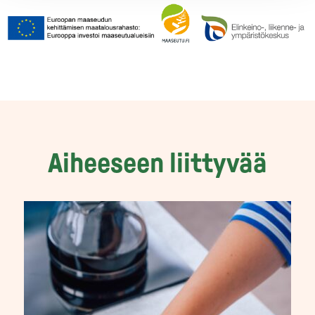
Aiheeseen liittyvää