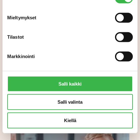
Mieltymykset
Tilastot
Joko luomu lähti uuteen
kasvuun? Tilastojen
perusteella käänne on
Markkinointi
tapahtumassa
Salli kaikki
Salli valinta
Kiellä