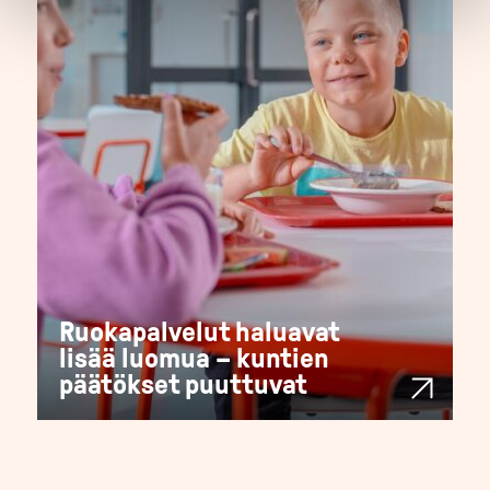
Ruokapalvelut haluavat
lisää luomua – kuntien
päätökset puuttuvat