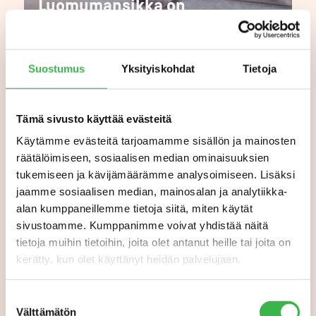
Luomumansikka on
kuluttajien suosikki –
sadosta on tulossa hyvä
Suostumus
Yksityiskohdat
Tietoja
Tämä sivusto käyttää evästeitä
Käytämme evästeitä tarjoamamme sisällön ja mainosten
räätälöimiseen, sosiaalisen median ominaisuuksien
tukemiseen ja kävijämäärämme analysoimiseen. Lisäksi
jaamme sosiaalisen median, mainosalan ja analytiikka-
alan kumppaneillemme tietoja siitä, miten käytät
sivustoamme. Kumppanimme voivat yhdistää näitä
tietoja muihin tietoihin, joita olet antanut heille tai joita on
kerätty, kun olet käyttänyt heidän palvelujaan.
Suostumuksen
Välttämätön
valinta