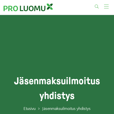
Skip
to
content
Jäsenmaksuilmoitus
yhdistys
Etusivu
Jäsenmaksuilmoitus yhdistys