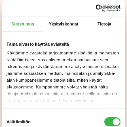
Luomumansikka on
kuluttajien suosikki –
sadosta on tulossa hyvä
Suostumus
Yksityiskohdat
Tietoja
Tämä sivusto käyttää evästeitä
Käytämme evästeitä tarjoamamme sisällön ja mainosten
räätälöimiseen, sosiaalisen median ominaisuuksien
tukemiseen ja kävijämäärämme analysoimiseen. Lisäksi
jaamme sosiaalisen median, mainosalan ja analytiikka-
alan kumppaneillemme tietoja siitä, miten käytät
sivustoamme. Kumppanimme voivat yhdistää näitä
tietoja muihin tietoihin, joita olet antanut heille tai joita on
kerätty, kun olet käyttänyt heidän palvelujaan.
Suostumuksen
Välttämätön
valinta