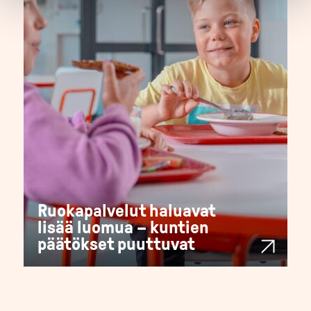
Ruokapalvelut haluavat
lisää luomua – kuntien
päätökset puuttuvat