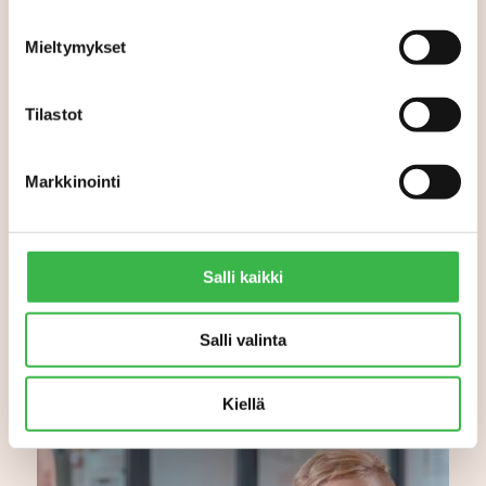
Mieltymykset
Tilastot
Joko luomu lähti uuteen
kasvuun? Tilastojen
Markkinointi
perusteella käänne on
tapahtumassa
Salli kaikki
Salli valinta
Kiellä