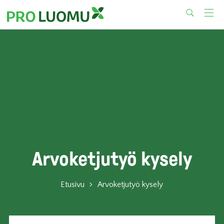
Skip
to
content
Arvoketjutyö kysely
Etusivu
Arvoketjutyö kysely