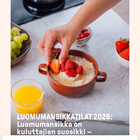
LUOMUMANSIKKATILAT 2026:
Luomumansikka on
kuluttajien suosikki –
sadosta on tulossa hyvä