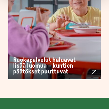
Ruokapalvelut haluavat
lisää luomua – kuntien
päätökset puuttuvat