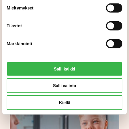
Mieltymykset
Joko luomu lähti uuteen
Tilastot
kasvuun? Tilastojen
perusteella käänne on
tapahtumassa
Markkinointi
Salli kaikki
Salli valinta
Kiellä