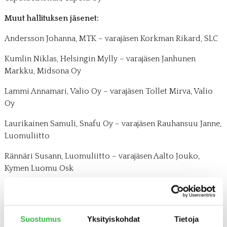
Muut hallituksen jäsenet:
Andersson Johanna, MTK – varajäsen Korkman Rikard, SLC
Kumlin Niklas, Helsingin Mylly – varajäsen Janhunen
Markku, Midsona Oy
Lammi Annamari, Valio Oy – varajäsen Tollet Mirva, Valio
Oy
Laurikainen Samuli, Snafu Oy – varajäsen Rauhansuu Janne,
Luomuliitto
Rännäri Susann, Luomuliitto – varajäsen Aalto Jouko,
Kymen Luomu Osk
Tamminen Pasi, Lihatukku Harri Tamminen Oy – varajäsen
Vuorinen Janne, Kesko
Suostumus
Yksityiskohdat
Tietoja