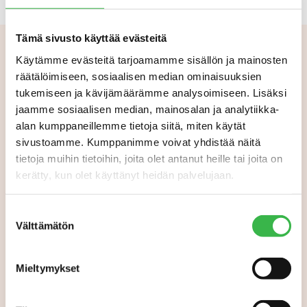
Tämä sivusto käyttää evästeitä
Käytämme evästeitä tarjoamamme sisällön ja mainosten
räätälöimiseen, sosiaalisen median ominaisuuksien
Aiheeseen liittyvää
tukemiseen ja kävijämäärämme analysoimiseen. Lisäksi
jaamme sosiaalisen median, mainosalan ja analytiikka-
alan kumppaneillemme tietoja siitä, miten käytät
sivustoamme. Kumppanimme voivat yhdistää näitä
tietoja muihin tietoihin, joita olet antanut heille tai joita on
kerätty, kun olet käyttänyt heidän palvelujaan.
Suostumuksen
Välttämätön
valinta
Mieltymykset