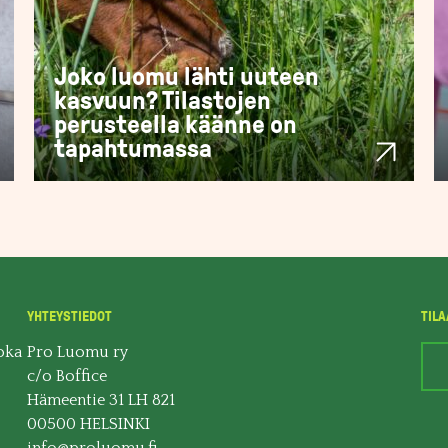
Joko luomu lähti uuteen
kasvuun? Tilastojen
perusteella käänne on
tapahtumassa
YHTEYSTIEDOT
TILA
oka
Pro Luomu ry
c/o Boffice
Hämeentie 31 LH 821
00500 HELSINKI