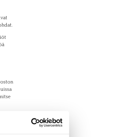
ivat
ohdat.
iöt
öä
voston
uissa
mitse
teen
,
misella.