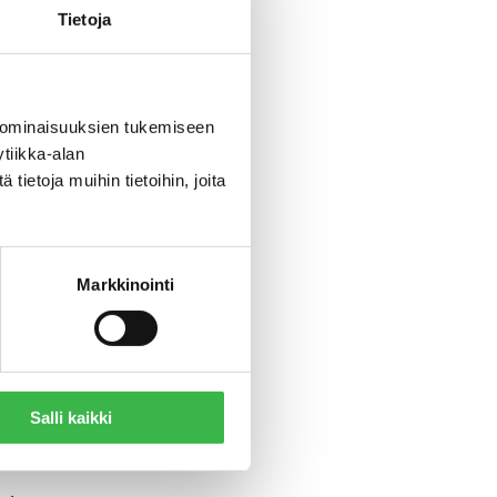
Tietoja
 olisi
umista.
 ominaisuuksien tukemiseen
tiikka-alan
ietoja muihin tietoihin, joita
eto voi
Markkinointi
to
elyyn
n
Salli kaikki
ttila