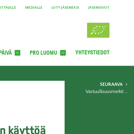
TTÄJILLE
MEDIALLE
LIITY JÄSENEKSI
JÄSENSIVUT
YHTEYSTIEDOT
PÄIVÄ
PRO LUOMU
SEURAAVA
Vastuullisuusmerkit haastavat kunnat lisäämään kestäviä hankintoja
un käyttöä