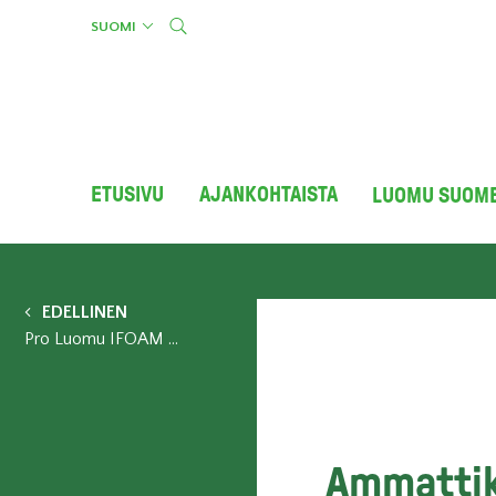
Skip
SUOMI
to
content
ETUSIVU
AJANKOHTAISTA
LUOMU SUOM
EDELLINEN
Pro Luomu IFOAM EU:n jäseneksi
Ammattike