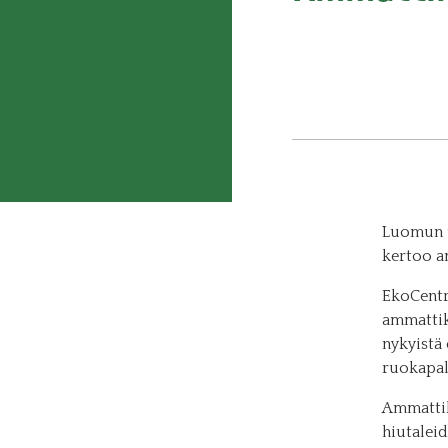
Luomun ta
kertoo am
EkoCentr
ammattik
nykyistä
ruokapalv
Ammattike
hiutalei