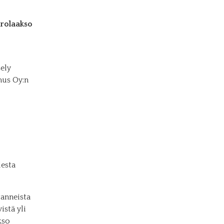
rolaakso
sely
imus Oy:n
esta
tanneista
istä yli
kso