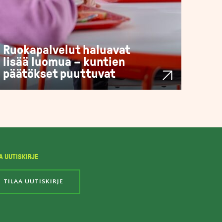
Ruokapalvelut haluavat
lisää luomua – kuntien
päätökset puuttuvat
A UUTISKIRJE
TILAA UUTISKIRJE