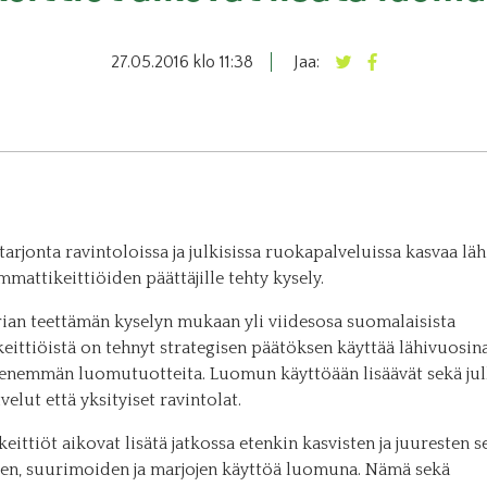
27.05.2016 klo 11:38
Jaa:
rjonta ravintoloissa ja julkisissa ruokapalveluissa kasvaa läh
mattikeittiöiden päättäjille tehty kysely.
ian teettämän kyselyn mukaan yli viidesosa suomalaisista
eittiöistä on tehnyt strategisen päätöksen käyttää lähivuosin
 enemmän luomutuotteita. Luomun käyttöään lisäävät sekä jul
elut että yksityiset ravintolat.
ittiöt aikovat lisätä jatkossa etenkin kasvisten ja juuresten s
den, suurimoiden ja marjojen käyttöä luomuna. Nämä sekä