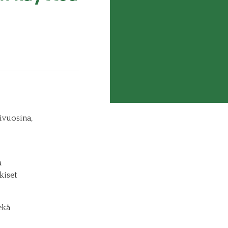
ivuosina,
a
kiset
ekä