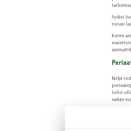
tarkentaa
Syiksi l
ruoan la
Kuten ai
mainitsi
ammattik
Periaa
Neljä vii
periaate
tulisi ol
sadan su
– Periaa
saavutta
puhtaude