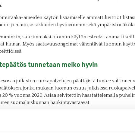
.
uomuraaka-aineiden käytön lisäämiselle ammattikeittiöt listas
adun ja maun, asiakkaiden hyvinvoinnin sekä ympäristönäkök
emminkin, suurimmaksi luomun käytön esteeksi ammattikeitt
vat hinnan. Myös saatavuusongelmat vähentävät luomun käytt
eittiöissä.
tepäätös tunnetaan melko hyvin
desosaa julkisten ruokapalvelujen päättäjistä tuntee valtioneu
päätöksen, jonka mukaan luomun osuus julkisissa ruokapalvel
la 20 % vuonna 2020. Asiaa selvitettiin haastattelemalla puheli
uren suomalaiskunnan hankintavastaavat.
tepäätöksen tuntevista lähes kolme neljästä pitää luomutavoit
mista tärkeänä. He perustelevat näkemystään luomun laadulla
lla ja terveellisyydellä sekä paikallisen luomutuotannon tuke