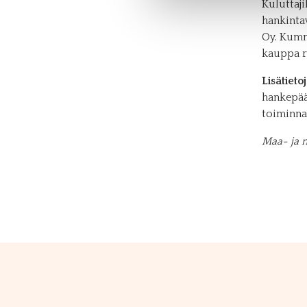
Kuluttaji
hankinta
Oy. Kumm
kauppa r
Lisätietoj
hankepää
toiminna
Maa- ja m