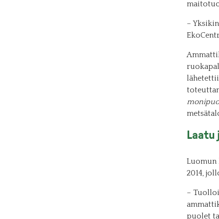
maitotuot
– Yksiki
EkoCentr
Ammattik
ruokapalv
lähetetti
toteutta
monipuol
metsätal
Laatu
Luomun k
2014, jol
– Tuollo
ammattike
puolet t