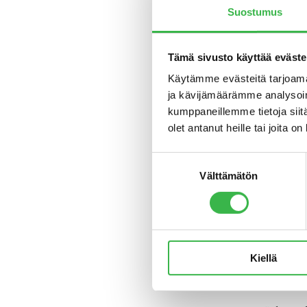
Luomussa
Suostumus
toiminna
Hän huoma
Tämä sivusto käyttää eväste
hyvä aset
Käytämme evästeitä tarjoama
Tällä he
ja kävijämäärämme analysoim
Luomus
kumppaneillemme tietoja siitä
olet antanut heille tai joita o
Ravintolo
Suostumuksen
olla ratk
Välttämätön
valinta
Kuluttaji
luomusta
vastasi y
– Ravint
Kiellä
nettisivu
sanoo.