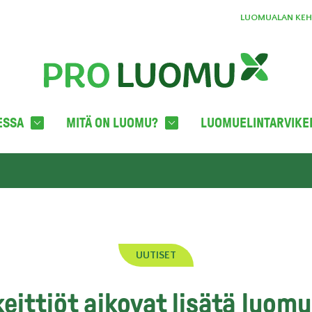
LUOMUALAN KEHI
ESSA
MITÄ ON LUOMU?
LUOMUELINTARVIKE
UUTISET
ittiöt aikovat lisätä luom