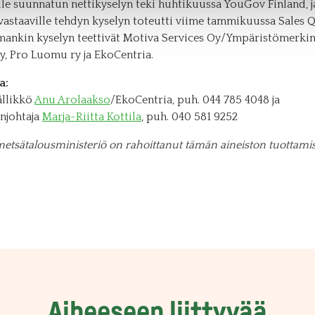
lle suunnatun nettikyselyn teki huhtikuussa YouGov Finland, j
vastaaville tehdyn kyselyn toteutti viime tammikuussa Sales 
ankin kyselyn teettivät Motiva Services Oy/Ympäristömerkint
y, Pro Luomu ry ja EkoCentria.
a:
llikkö
Anu Arolaakso
/EkoCentria, puh. 044 785 4048 ja
njohtaja
Marja-Riitta Kottila
, puh. 040 581 9252
etsätalousministeriö on rahoittanut tämän aineiston tuottamis
Aiheeseen liittyvää