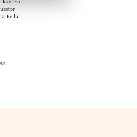
a kuntien
Questor
ä, Reilu
ta.