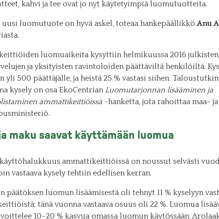
teet, kahvi ja tee ovat jo nyt käytetyimpiä luomutuotteita.
n uusi luomutuote on hyvä askel, toteaa hankepäällikkö
Anu A
iasta.
eittiöiden luomuaikeita kysyttiin helmikuussa 2016 julkisten
elujen ja yksityisten ravintoloiden päättäviltä henkilöiltä. Ky
in yli 500 päättäjälle, ja heistä 25 % vastasi siihen. Taloustutk
ma kysely on osa EkoCentrian
Luomutarjonnan lisääminen ja
istaminen ammattikeittiöissä
-hanketta, jota rahoittaa maa- ja
ousministeriö.
 ja maku saavat käyttämään luomua
äyttöhalukkuus ammattikeittiöissä on noussut selvästi vuod
loin vastaava kysely tehtiin edellisen kerran.
in päätöksen luomun lisäämisestä oli tehnyt 11 % kyselyyn vas
ittiöistä; tänä vuonna vastaava osuus oli 22 %. Luomua lisääv
avoittelee 10–20 % kasvua omassa luomun käytössään, Arolaa